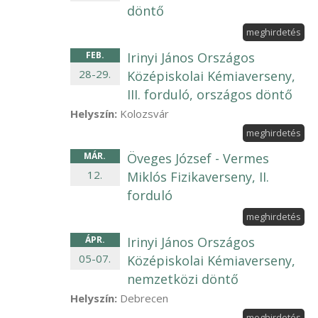
döntő
meghirdetés
FEB
.
Irinyi János Országos
28
-
29
.
Középiskolai Kémiaverseny,
III. forduló, országos döntő
Helyszín:
Kolozsvár
meghirdetés
MÁR
.
Öveges József - Vermes
12
.
Miklós Fizikaverseny, II.
forduló
meghirdetés
ÁPR
.
Irinyi János Országos
05
-
07
.
Középiskolai Kémiaverseny,
nemzetközi döntő
Helyszín:
Debrecen
meghirdetés