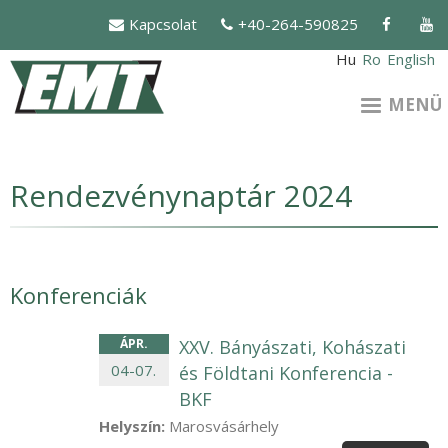
Ugrás
Kapcsolat
+40-264-590825
a
tartalomra
Hu
Ro
English
MENÜ
Rendezvénynaptár 2024
Konferenciák
ÁPR
.
XXV. Bányászati, Kohászati
04
-
07
.
és Földtani Konferencia -
BKF
Helyszín:
Marosvásárhely