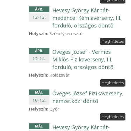
ÁPR
.
Hevesy György Kárpát-
12
-
13
.
medencei Kémiaverseny, III.
forduló, országos döntő
Helyszín:
Székelykeresztúr
meghirdetés
ÁPR
.
Öveges József - Vermes
12
-
14
.
Miklós Fizikaverseny, III.
forduló, országos döntő
Helyszín:
Kolozsvár
meghirdetés
MÁJ
.
Öveges József Fizikaverseny,
10
-
12
.
nemzetközi döntő
Helyszín:
Győr
meghirdetés
MÁJ
.
Hevesy György Kárpát-