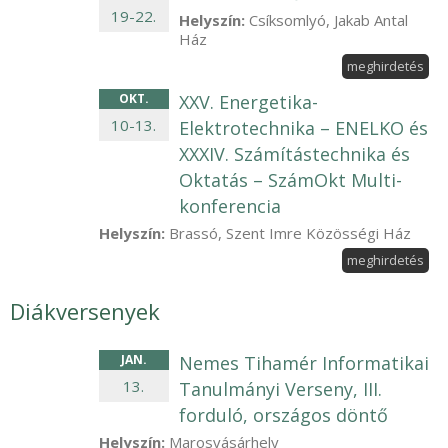
19
-
22
.
Helyszín:
Csíksomlyó, Jakab Antal
Ház
meghirdetés
OKT
.
XXV. Energetika-
10
-
13
.
Elektrotechnika – ENELKO és
XXXIV. Számítástechnika és
Oktatás – SzámOkt Multi-
konferencia
Helyszín:
Brassó, Szent Imre Közösségi Ház
meghirdetés
Diákversenyek
JAN
.
Nemes Tihamér Informatikai
13
.
Tanulmányi Verseny, III.
forduló, országos döntő
Helyszín:
Marosvásárhely