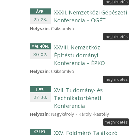
meghirdetés
ÁPR
.
XXXII. Nemzetközi Gépészeti
25
-
28
.
Konferencia – OGÉT
Helyszín:
Csíksomlyó
meghirdetés
MÁJ
.-
JÚN
.
XXVIII. Nemzetközi
30
-
02
.
Építéstudományi
Konferencia – ÉPKO
Helyszín:
Csíksomlyó
meghirdetés
JÚN
.
XVII. Tudomány- és
27
-
30
.
Technikatörténeti
Konferencia
Helyszín:
Nagykároly - Károlyi-kastély
meghirdetés
SZEPT
.
XXV. Földmérő Találkozó