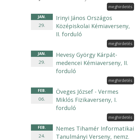
meghirdetés
JAN
.
Irinyi János Országos
29
.
Középiskolai Kémiaverseny,
II. forduló
meghirdetés
JAN
.
Hevesy György Kárpát-
29
.
medencei Kémiaverseny, II.
forduló
meghirdetés
FEB
.
Öveges József - Vermes
06
.
Miklós Fizikaverseny, I.
forduló
meghirdetés
FEB
.
Nemes Tihamér Informatikai
24
.
Tanulmányi Verseny, nemz.