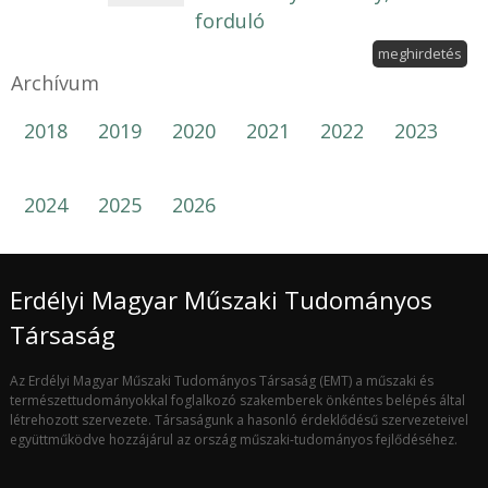
forduló
meghirdetés
Archívum
2018
2019
2020
2021
2022
2023
2024
2025
2026
Erdélyi Magyar Műszaki Tudományos
Társaság
Az Erdélyi Magyar Műszaki Tudományos Társaság (EMT) a műszaki és
természettudományokkal foglalkozó szakemberek önkéntes belépés által
létrehozott szervezete. Társaságunk a hasonló érdeklődésű szervezeteivel
együttműködve hozzájárul az ország műszaki-tudományos fejlődéséhez.