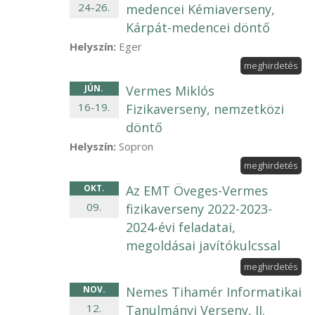
24
-
26
.
medencei Kémiaverseny,
Kárpát-medencei döntő
Helyszín:
Eger
meghirdetés
JÚN
.
Vermes Miklós
16
-
19
.
Fizikaverseny, nemzetközi
döntő
Helyszín:
Sopron
meghirdetés
OKT
.
Az EMT Öveges-Vermes
09
.
fizikaverseny 2022-2023-
2024-évi feladatai,
megoldásai javítókulcssal
meghirdetés
NOV
.
Nemes Tihamér Informatikai
12
.
Tanulmányi Verseny, II.