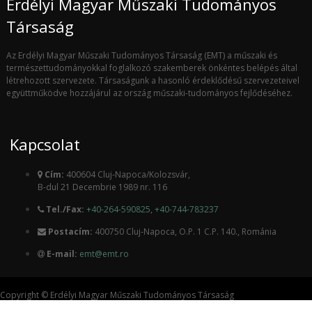
Erdélyi Magyar Műszaki Tudományos
Társaság
Az Erdélyi Magyar Műszaki Tudományos Társaság (EMT) a műszaki és
természettudományokkal foglalkozó szakemberek önkéntes belépés által
létrehozott szervezete. Társaságunk a hasonló érdeklődésű szervezeteivel
együttműködve hozzájárul az ország műszaki-tudományos fejlődéséhez.
Kapcsolat
Cím:
400604 Cluj-Napoca/Kolozsvár,
B-dul 21 Decembrie 1989 nr. 116
Tel./Fax:
+40-264-590825
,
+40-744-783237
Postacím:
400750 Cluj-Napoca, O.P. 1 C.P. 140., Románia
E-mail:
emt@emt.ro
Copyright © Erdélyi Magyar Műszaki Tudományos Társaság