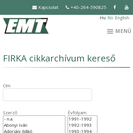
Ugrás
Kapcsolat
+40-264-590825
a
tartalomra
Hu
Ro
English
MENÜ
FIRKA cikkarchívum kereső
Cím
Szerző
Évfolyam