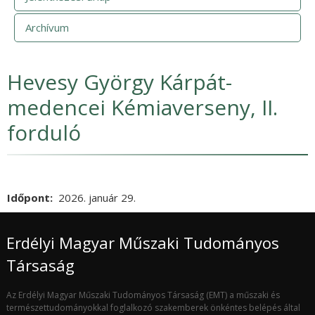
Archívum
Hevesy György Kárpát-
medencei Kémiaverseny, II.
forduló
Időpont
2026. január 29.
Erdélyi Magyar Műszaki Tudományos
Társaság
Az Erdélyi Magyar Műszaki Tudományos Társaság (EMT) a műszaki és
természettudományokkal foglalkozó szakemberek önkéntes belépés által