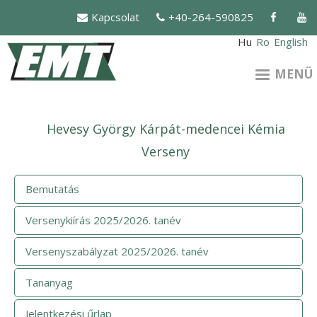
Ugrás
Kapcsolat
+40-264-590825
a
tartalomra
Hu
Ro
English
MENÜ
Hevesy György Kárpát-medencei Kémia
Verseny
Bemutatás
Versenykiírás 2025/2026. tanév
Versenyszabályzat 2025/2026. tanév
Tananyag
Jelentkezési űrlap