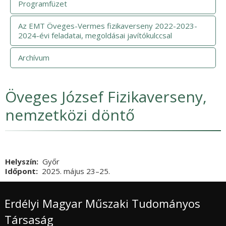
Programfüzet
Az EMT Öveges-Vermes fizikaverseny 2022-2023-
2024-évi feladatai, megoldásai javítókulccsal
Archívum
Öveges József Fizikaverseny,
nemzetközi döntő
Helyszín
Győr
Időpont
2025. május 23
Vége
–25.
Erdélyi Magyar Műszaki Tudományos
Társaság