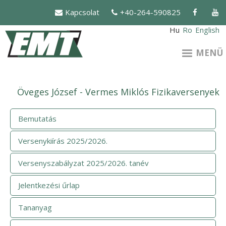
Ugrás
Kapcsolat
+40-264-590825
a
tartalomra
Hu
Ro
English
MENÜ
Öveges József - Vermes Miklós Fizikaversenyek
Bemutatás
Versenykiírás 2025/2026.
Versenyszabályzat 2025/2026. tanév
Jelentkezési űrlap
Tananyag