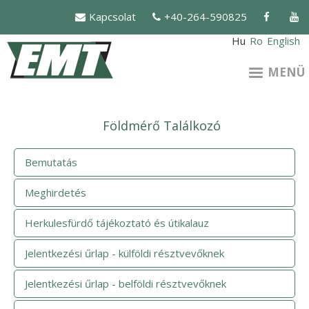
Ugrás
Kapcsolat
+40-264-590825
a
tartalomra
Hu
Ro
English
MENÜ
Földmérő Találkozó
Bemutatás
Meghirdetés
Herkulesfürdő tájékoztató és útikalauz
Jelentkezési űrlap - külföldi résztvevőknek
Jelentkezési űrlap - belföldi résztvevőknek