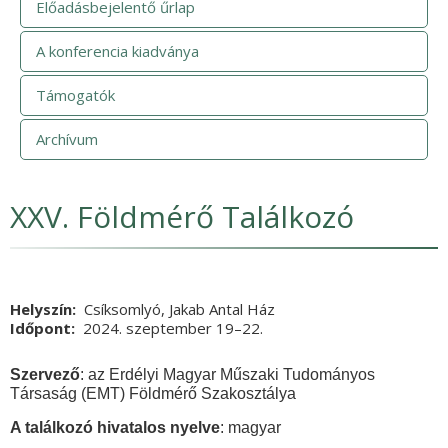
Előadásbejelentő űrlap
A konferencia kiadványa
Támogatók
Archívum
XXV. Földmérő Találkozó
Helyszín
Csíksomlyó, Jakab Antal Ház
Időpont
2024. szeptember 19
Vége
–22.
Szervező
: az Erdélyi Magyar Műszaki Tudományos
Társaság (EMT) Földmérő Szakosztálya
A találkozó hivatalos nyelve
: magyar