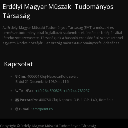
Erdélyi Magyar Műszaki Tudományos
Társaság
Az Erdélyi Magyar Műszaki Tudományos Társaság (EMT) a műszaki és
természettudományokkal foglalkozó szakemberek önkéntes belépés által
létrehozott szervezete. Társaságunk a hasonló érdeklődésű szervezeteivel
együttműködve hozzájárul az ország műszaki-tudományos fejlődéséhez.
Kapcsolat
Cím:
400604 Cluj-Napoca/Kolozsvár,
B-dul 21 Decembrie 1989 nr. 116
Tel./Fax:
+40-264-590825
,
+40-744-783237
Postacím:
400750 Cluj-Napoca, O.P. 1 C.P. 140., Románia
E-mail:
emt@emt.ro
Copyright © Erdélyi Magyar Műszaki Tudományos Társaság