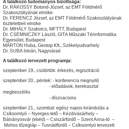
A találkozó tudományos bizottsága:
Dr. RÁKOSSY Botond-József, az EMT Földmérő
Szakosztályának elnöke
Dr. FERENCZ József, az EMT Földmérő Szakosztályának
tiszteletbeli elnöke
Dr. MIHÁLY Szabolcs, MFTTT, Budapest
Dr. CSEMNICZKY László, GITA Műszaki Térinformatika
Egyesület, Budapest
MÁRTON Huba, Geotop Kft., Székelyudvarhely
Dr. SUBA István, Nagyvárad
A találkozó tervezett programja:
szeptember 19., csütörtök: érkezés, regisztráció
szeptember 20., péntek: - konferencia megnyitó
- előadások, kerekasztal
megbeszélés
- díszvacsora
szeptember 21., szombat: egész napos kirándulás a
Csíksomlyó – Nyerges-tető – Kézdivásárhely –
Bálványosvár (ebéd) – Csiszárfürdő – Szent Anna-tó –
Mohos tőzegláp – Tusnádfürdő – Csíksomlyó tervezett