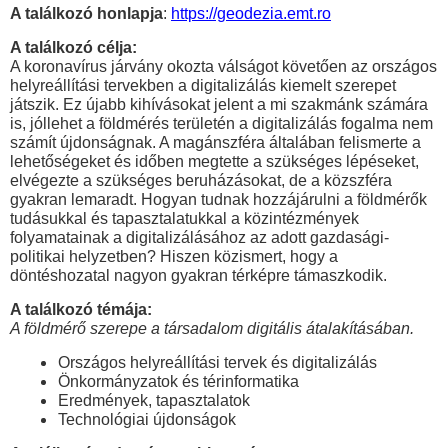
A találkozó honlapja
:
https://geodezia.emt.ro
A találkozó célja:
A koronavírus járvány okozta válságot követően az országos
helyreállítási tervekben a digitalizálás kiemelt szerepet
játszik. Ez újabb kihívásokat jelent a mi szakmánk számára
is, jóllehet a földmérés területén a digitalizálás fogalma nem
számít újdonságnak. A magánszféra általában felismerte a
lehetőségeket és időben megtette a szükséges lépéseket,
elvégezte a szükséges beruházásokat, de a közszféra
gyakran lemaradt. Hogyan tudnak hozzájárulni a földmérők
tudásukkal és tapasztalatukkal a közintézmények
folyamatainak a digitalizálásához az adott gazdasági-
politikai helyzetben? Hiszen közismert, hogy a
döntéshozatal nagyon gyakran térképre támaszkodik.
A találkozó témája:
A földmérő szerepe a társadalom digitális átalakításában.
Országos helyreállítási tervek és digitalizálás
Önkormányzatok és térinformatika
Eredmények, tapasztalatok
Technológiai újdonságok