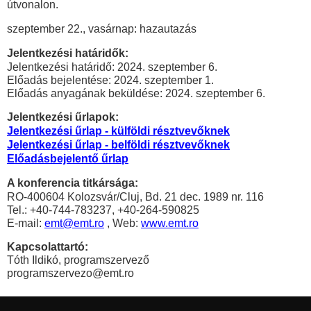
útvonalon.
szeptember 22., vasárnap: hazautazás
Jelentkezési határidők:
Jelentkezési határidő: 2024. szeptember 6.
Előadás bejelentése: 2024. szeptember 1.
Előadás anyagának beküldése: 2024. szeptember 6.
Jelentkezési űrlapok:
Jelentkezési űrlap - külföldi résztvevőknek
Jelentkezési űrlap - belföldi résztvevőknek
Előadásbejelentő űrlap
A konferencia titkársága:
RO-400604 Kolozsvár/Cluj, Bd. 21 dec. 1989 nr. 116
Tel.: +40-744-783237, +40-264-590825
E-mail:
emt@emt.ro
, Web:
www.emt.ro
Kapcsolattartó:
Tóth Ildikó, programszervező
programszervezo
@emt.ro