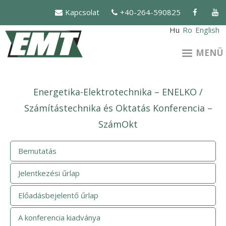
Ugrás
Kapcsolat
+40-264-590825
a
tartalomra
Hu
Ro
English
MENÜ
Energetika-Elektrotechnika – ENELKO /
Számítástechnika és Oktatás Konferencia –
SzámOkt
Bemutatás
Jelentkezési űrlap
Előadásbejelentő űrlap
A konferencia kiadványa