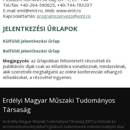
Tel./fax: +40-264-590825, +40-744-783237
E-mail: emt@emt.ro, Web: www.emt.ro
Kapcsolattartás:
programszervezo@emt.ro
JELENTKEZÉSI ŰRLAPOK
Külföldi jelentkezési űrlap
Belföldi jelentkezési űrlap
Megjegyzés
: az űrlapokban feltüntetett részvételi és
publikációs díjak csak az előadókra vonatkoznak, mindazoknak,
akik szeretnék meghallgatni az online konferencián elhangzó
előadásokat, a részvétel ingyenes.
Erdélyi Magyar Műszaki Tudományos
Társaság
Az Erdélyi Magyar Műszaki Tudományos Társaság (EMT) a műszaki és
természettudományokkal foglalkozó szakemberek önkéntes belépés által