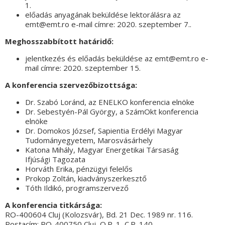
1.
előadás anyagának beküldése lektorálásra az
emt@emt.ro e-mail címre: 2020. szeptember 7..
Meghosszabbított határidő:
jelentkezés és előadás beküldése az emt@emt.ro e-
mail címre: 2020. szeptember 15.
A konferencia szervezőbizottsága:
Dr. Szabó Loránd, az ENELKO konferencia elnöke
Dr. Sebestyén-Pál György, a SzámOkt konferencia
elnöke
Dr. Domokos József, Sapientia Erdélyi Magyar
Tudományegyetem, Marosvásárhely
Katona Mihály, Magyar Energetikai Társaság
Ifjúsági Tagozata
Horváth Erika, pénzügyi felelős
Prokop Zoltán, kiadványszerkesztő
Tóth Ildikó, programszervező
A konferencia titkársága:
RO-400604 Cluj (Kolozsvár), Bd. 21 Dec. 1989 nr. 116.
Postacím: RO-400750 Cluj, O.P. 1, C.P. 140