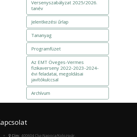
Versenyszabályzat 2025/2026.
tanév
Jelentkezési űrlap
Tananyag
Programfüzet
Az EMT Öveges-Vermes
fizikaverseny 2022-2023-2024-
évi feladatai, megoldásai
javítókulccsal
Archívum
apcsolat
Cím:
400604 Cluj-Napoca/Kolozsvár,