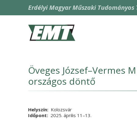
Ugrás
Erdélyi Magyar Műszaki Tudományos 
a
tartalomra
Fő
navigáció
Öveges József–Vermes Mikl
országos döntő
Helyszín
Kolozsvár
Időpont
2025. április 11
Vége
–13.