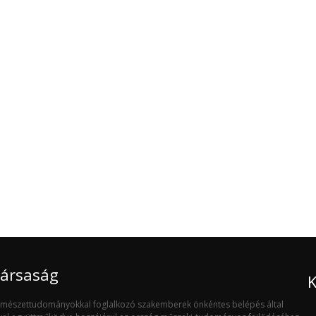
Társaság
K
ermészettudományokkal foglalkozó szakemberek önkéntes belépés által