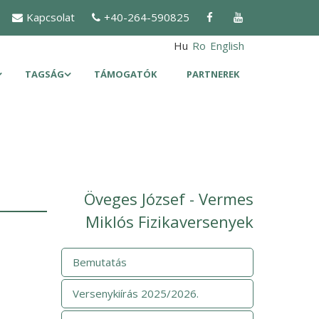
Kapcsolat
+40-264-590825
Hu
Ro
English
TAGSÁG
TÁMOGATÓK
PARTNEREK
Öveges József - Vermes
Miklós Fizikaversenyek
Bemutatás
Versenykiírás 2025/2026.