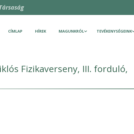
Társaság
CÍMLAP
HÍREK
MAGUNKRÓL
TEVÉKENYSÉGEINK
ós Fizikaverseny, III. forduló,