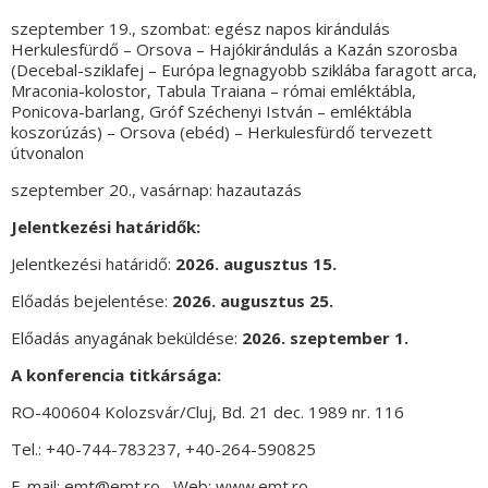
szeptember 19., szombat: egész napos kirándulás
Herkulesfürdő – Orsova – Hajókirándulás a Kazán szorosba
(Decebal-sziklafej – Európa legnagyobb sziklába faragott arca,
Mraconia-kolostor, Tabula Traiana – római emléktábla,
Ponicova-barlang, Gróf Széchenyi István – emléktábla
koszorúzás) – Orsova (ebéd) – Herkulesfürdő tervezett
útvonalon
szeptember 20., vasárnap: hazautazás
Jelentkezési határidők:
Jelentkezési határidő:
2026. augusztus 15.
Előadás bejelentése:
2026. augusztus 25.
Előadás anyagának beküldése:
2026. szeptember 1.
A konferencia titkársága:
RO-400604 Kolozsvár/Cluj, Bd. 21 dec. 1989 nr. 116
Tel.: +40-744-783237, +40-264-590825
E-mail: emt@emt.ro , Web: www.emt.ro