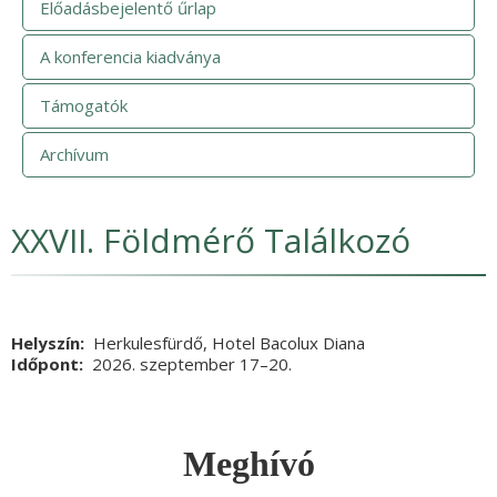
Előadásbejelentő űrlap
A konferencia kiadványa
Támogatók
Archívum
XXVII. Földmérő Találkozó
Helyszín
Herkulesfürdő, Hotel Bacolux Diana
Időpont
2026. szeptember 17
Vége
–20.
Meghívó