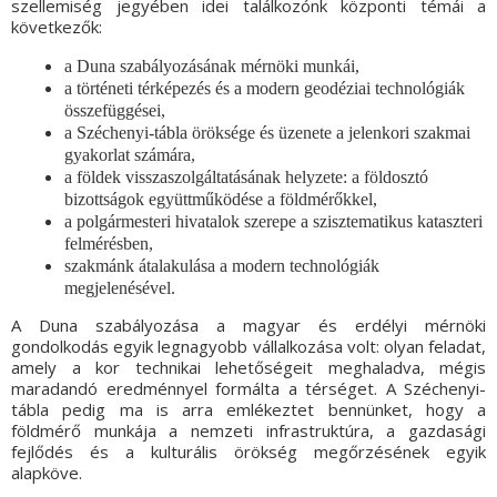
szellemiség jegyében idei találkozónk központi témái a
következők:
a Duna szabályozásának mérnöki munkái,
a történeti térképezés és a modern geodéziai technológiák
összefüggései,
a Széchenyi-tábla öröksége és üzenete a jelenkori szakmai
gyakorlat számára,
a földek visszaszolgáltatásának helyzete: a földosztó
bizottságok együttműködése a földmérőkkel,
a polgármesteri hivatalok szerepe a szisztematikus kataszteri
felmérésben,
szakmánk átalakulása a modern technológiák
megjelenésével.
A Duna szabályozása a magyar és erdélyi mérnöki
gondolkodás egyik legnagyobb vállalkozása volt: olyan feladat,
amely a kor technikai lehetőségeit meghaladva, mégis
maradandó eredménnyel formálta a térséget. A Széchenyi-
tábla pedig ma is arra emlékeztet bennünket, hogy a
földmérő munkája a nemzeti infrastruktúra, a gazdasági
fejlődés és a kulturális örökség megőrzésének egyik
alapköve.