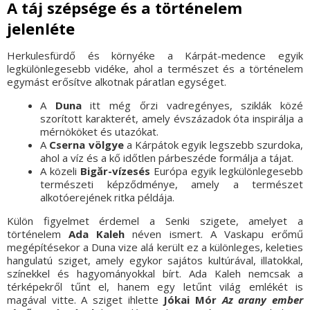
A táj szépsége és a történelem
jelenléte
Herkulesfürdő és környéke a Kárpát-medence egyik
legkülönlegesebb vidéke, ahol a természet és a történelem
egymást erősítve alkotnak páratlan egységet.
A
Duna
itt még őrzi vadregényes, sziklák közé
szorított karakterét, amely évszázadok óta inspirálja a
mérnököket és utazókat.
A
Cserna völgye
a Kárpátok egyik legszebb szurdoka,
ahol a víz és a kő időtlen párbeszéde formálja a tájat.
A közeli
Bigăr-vízesés
Európa egyik legkülönlegesebb
természeti képződménye, amely a természet
alkotóerejének ritka példája.
Külön figyelmet érdemel a
Senki szigete
, amelyet a
történelem
Ada Kaleh
néven ismert. A Vaskapu erőmű
megépítésekor a Duna vize alá került ez a különleges, keleties
hangulatú sziget, amely egykor sajátos kultúrával, illatokkal,
színekkel és hagyományokkal bírt. Ada Kaleh nemcsak a
térképekről tűnt el, hanem egy letűnt világ emlékét is
magával vitte. A sziget ihlette
Jókai Mór
Az arany ember