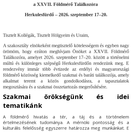
a XXVII. Földmérő Találkozóra
Herkulesfürdő – 2026. szeptember 17–20.
Tisztelt Kollégák, Tisztelt Hölgyeim és Uraim,
A szakosztály elnökeként megtisztelő kötelességem és egyben nagy
örömöm, hogy ezúton meghívjam Önöket a XXVII. Földmérő
Találkozóra, amelyet 2026. szeptember 17–20. között a történelmi
múltú és különleges szépségű Herkulesfürdőn rendezünk meg. E
rendezvény immár több évtizede az erdélyi és magyarországi
földmérő közösség kiemelkedő szakmai és baráti találkozója, amely
alkalmat teremt a közös gondolkodásra, a tapasztalatok
megosztására és a szakmai összetartozás megerősítésére.
Szakmai örökségünk és idei
tematikánk
A földmérő hivatás a tér, a táj és a történelem
értelmezésének tudománya. A mérnöki pontosság és a
kulturális felelősség egyszerre határozza meg munkánkat. E