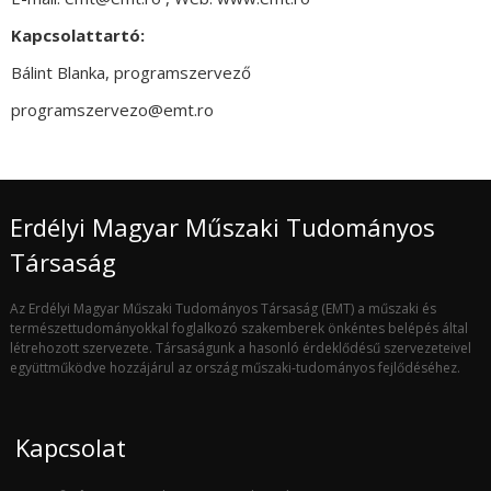
Kapcsolattartó:
Bálint Blanka, programszervező
programszervezo@emt.ro
Erdélyi Magyar Műszaki Tudományos
Társaság
Az Erdélyi Magyar Műszaki Tudományos Társaság (EMT) a műszaki és
természettudományokkal foglalkozó szakemberek önkéntes belépés által
létrehozott szervezete. Társaságunk a hasonló érdeklődésű szervezeteivel
együttműködve hozzájárul az ország műszaki-tudományos fejlődéséhez.
Kapcsolat