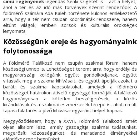
című regényének
legendás Senki szigetét is – azt a helyet,
ahol a tér és az idő más törvények szerint rendeződik. A
földmérő számára Ada Kaleh története különös emlékeztető
arra, hogy a tér nem csupán koordináták rendszere, hanem
eltűnt világok, emberi sorsok és kulturális örökségek
lenyomata.
Közösségünk ereje és hagyományaink
folytonossága
A Földmérő Találkozó nem csupán szakmai fórum, hanem
közösségi ünnep is. Lehetőséget teremt arra, hogy erdélyi és
magyarországi kollégáink együtt gondolkodjanak, együtt
vitassák meg a szakma kihívásait, és együtt ápolják azokat a
baráti és szakmai kapcsolatokat, amelyek a földmérő
közösséget határokon átívelő egységgé formálják. A találkozó
hagyományosan a kötetlen beszélgetések, a közös
kirándulások és a szakmai eszmecserék terepe is, ahol a múlt
tapasztalatai és a jövő kihívásai egyaránt helyet kapnak.
Meggyőződésem, hogy a XXVII. Földmérő Találkozó ismét
olyan alkalom lesz, amely gazdagítja szakmai tudásunkat,
megerősíti közösségünket, és maradandó élményekkel
ajándékoz meg bennünket.