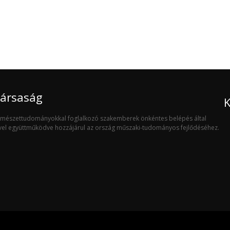
Társaság
K
ermészettudományokkal foglalkozó szakemberek önkéntes belépés által
ivel együttműködve hozzájárul az ország műszaki-tudományos fejlődéséhez.