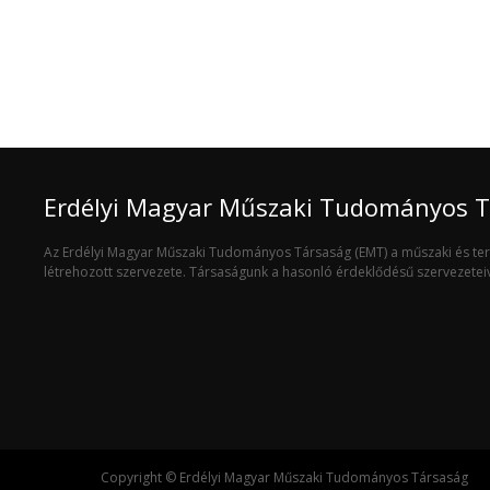
Erdélyi Magyar Műszaki Tudományos 
Az Erdélyi Magyar Műszaki Tudományos Társaság (EMT) a műszaki és t
létrehozott szervezete. Társaságunk a hasonló érdeklődésű szervezete
Copyright © Erdélyi Magyar Műszaki Tudományos Társaság