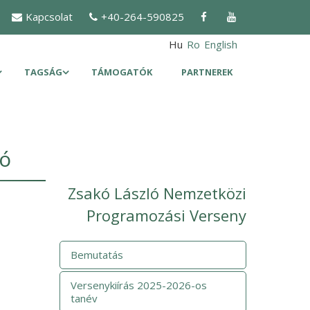
Kapcsolat
+40-264-590825
Hu
Ro
English
TAGSÁG
TÁMOGATÓK
PARTNEREK
ló
Zsakó László Nemzetközi
Programozási Verseny
Bemutatás
Versenykiírás 2025-2026-os
tanév