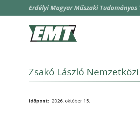
Ugrás
Erdélyi Magyar Műszaki Tudományos 
a
tartalomra
Fő
navigáció
Zsakó László Nemzetközi 
Időpont
2026. október 15.