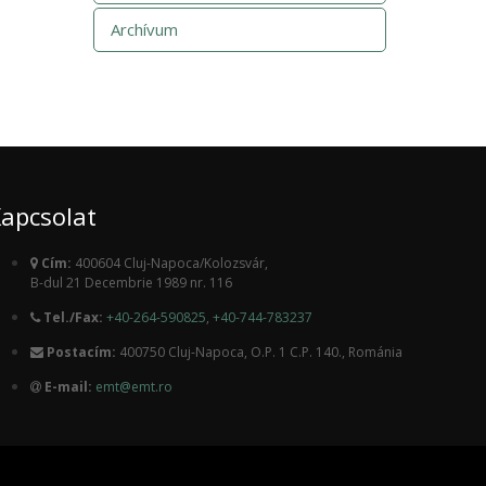
Archívum
apcsolat
Cím:
400604 Cluj-Napoca/Kolozsvár,
B-dul 21 Decembrie 1989 nr. 116
Tel./Fax:
+40-264-590825
,
+40-744-783237
Postacím:
400750 Cluj-Napoca, O.P. 1 C.P. 140., Románia
E-mail:
emt@emt.ro