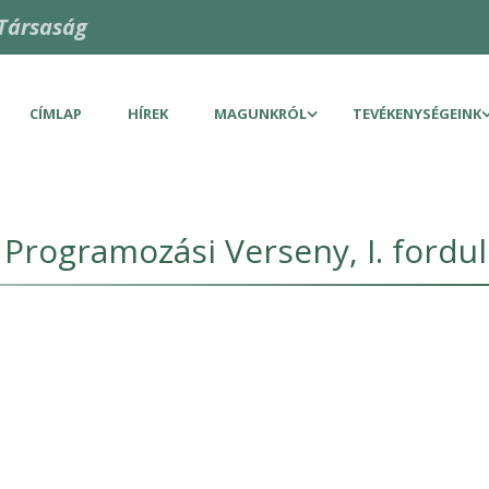
Társaság
CÍMLAP
HÍREK
MAGUNKRÓL
TEVÉKENYSÉGEINK
Programozási Verseny, I. fordu