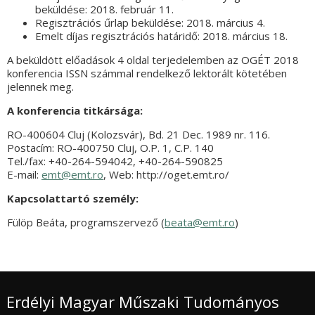
beküldése: 2018. február 11.
Regisztrációs űrlap beküldése: 2018. március 4.
Emelt díjas regisztrációs határidő: 2018. március 18.
A beküldött előadások 4 oldal terjedelemben az OGÉT 2018
konferencia ISSN számmal rendelkező lektorált kötetében
jelennek meg.
A konferencia titkársága:
RO-400604 Cluj (Kolozsvár), Bd. 21 Dec. 1989 nr. 116.
Postacím: RO-400750 Cluj, O.P. 1, C.P. 140
Tel./fax: +40-264-594042, +40-264-590825
E-mail:
emt@emt.ro
, Web: http://oget.emt.ro/
Kapcsolattartó személy:
Fülöp Beáta, programszervező (
beata@emt.ro
)
Erdélyi Magyar Műszaki Tudományos