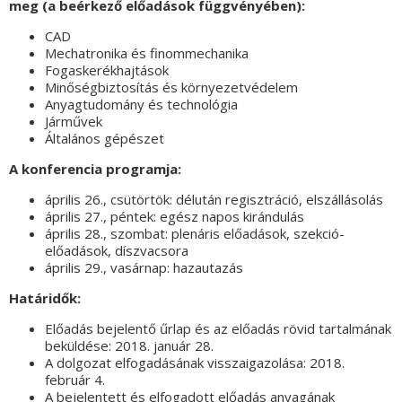
meg (a beérkező előadások függvényében):
CAD
Mechatronika és finommechanika
Fogaskerékhajtások
Minőségbiztosítás és környezetvédelem
Anyagtudomány és technológia
Járművek
Általános gépészet
A konferencia programja
:
április 26., csütörtök: délután regisztráció, elszállásolás
április 27., péntek: egész napos kirándulás
április 28., szombat: plenáris előadások, szekció-
előadások, díszvacsora
április 29., vasárnap: hazautazás
Határidők:
Előadás bejelentő űrlap és az előadás rövid tartalmának
beküldése: 2018. január 28.
A dolgozat elfogadásának visszaigazolása: 2018.
február 4.
A bejelentett és elfogadott előadás anyagának