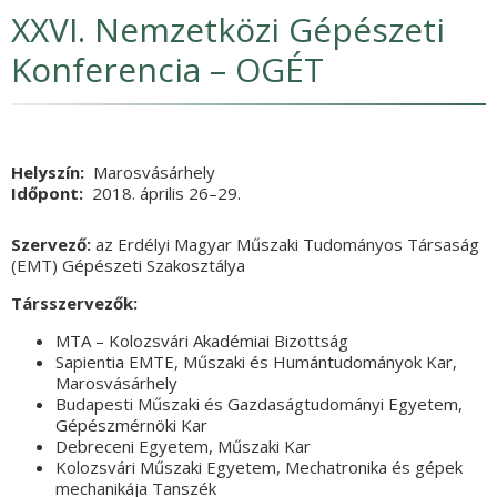
XXVI. Nemzetközi Gépészeti
Konferencia – OGÉT
Helyszín
Marosvásárhely
Időpont
2018. április 26
Vége
–29.
Szervező:
az Erdélyi Magyar Műszaki Tudományos Társaság
(EMT) Gépészeti Szakosztálya
Társszervezők:
MTA – Kolozsvári Akadémiai Bizottság
Sapientia EMTE, Műszaki és Humántudományok Kar,
Marosvásárhely
Budapesti Műszaki és Gazdaságtudományi Egyetem,
Gépészmérnöki Kar
Debreceni Egyetem, Műszaki Kar
Kolozsvári Műszaki Egyetem, Mechatronika és gépek
mechanikája Tanszék