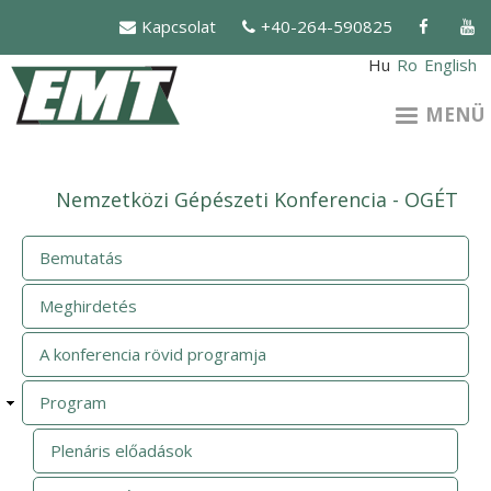
Ugrás
Kapcsolat
+40-264-590825
a
tartalomra
Hu
Ro
English
MENÜ
Nemzetközi Gépészeti Konferencia - OGÉT
Bemutatás
Meghirdetés
A konferencia rövid programja
Program
Plenáris előadások