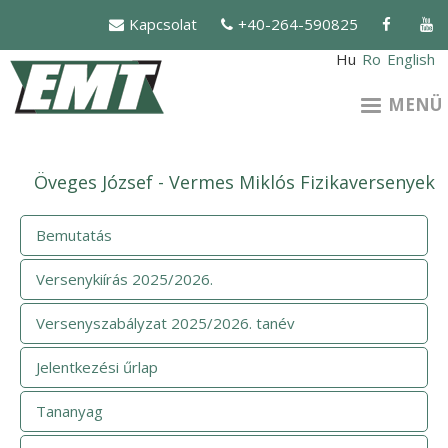
Ugrás
Kapcsolat
+40-264-590825
a
tartalomra
Hu
Ro
English
MENÜ
Öveges József - Vermes Miklós Fizikaversenyek
Bemutatás
Versenykiírás 2025/2026.
Versenyszabályzat 2025/2026. tanév
Jelentkezési űrlap
Tananyag