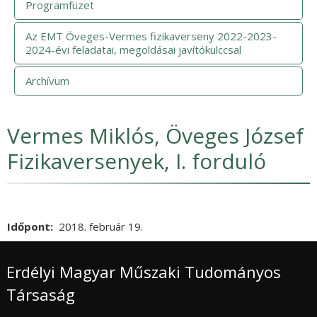
Programfüzet
Az EMT Öveges-Vermes fizikaverseny 2022-2023-
2024-évi feladatai, megoldásai javítókulccsal
Archívum
Vermes Miklós, Öveges József
Fizikaversenyek, I. forduló
Időpont
2018. február 19.
Erdélyi Magyar Műszaki Tudományos
Társaság