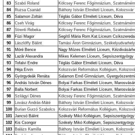
83
Szabó Roland
Kölcsey Ferenc Főgimnázium, Szatmárném
84
Ruzsa Csanád
Báthory István Elméleti Líceum, Kolozsvár
85
Salamon Zoltán
Téglás Gábor Elméleti Líceum, Déva
86
Cseh Virág
Kölcsey Ferenc Főgimnázium, Szatmárném
87
Strenti Rebeka
Kölcsey Ferenc Főgimnázium, Szatmárném
88
Füzi Magor
Segítő Mária Rom.Kat.Líceum Csíkszereda
90
Lászlóffy Bálint
Tamási Áron Gimnázium, Székelyudvarhely
91
Móré Bence
Nagy Mózes Elméleti Liceum, Kézdivásárh
92
Lazăr Alexandra
Mikes Kelemen Líceum, Sepsiszentgyörgy
93
Tofalvi Endre
Téglás Gábor Elméleti Líceum, Déva
94
Héja Ervin
Kolozsvári Református Kollégium, Kolozsvá
95
Györgydeák Renáta
Salamon Ernő Gimnázium, Gyergyószentmi
96
András István Dénes
Bolyai Farkas Elméleti Líceum, Marosvásár
97
Balla Norbert
Bolyai Farkas Elméleti Líceum, Marosvásár
98
Szilágyi Dénes
Kölcsey Ferenc Főgimnázium, Szatmárném
99
Lovász András-Máté
Báthory István Elméleti Líceum, Kolozsvár
100
Burian Gurzó Szabolcs
Kolozsvári Református Kollégium, Kolozsvá
101
Jancsó Bálint
Székely Mikó Kollégium, Sepsiszentgyörgy
102
Kis Csongor
Székely Mikó Kollégium, Sepsiszentgyörgy
103
Balázs Kamilla
Báthory István Elméleti Líceum, Kolozsvár