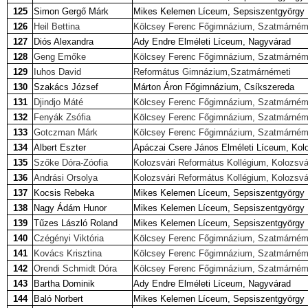
125
Simon Gergő Márk
Mikes Kelemen Líceum, Sepsiszentgyörgy
126
Heil Bettina
Kölcsey Ferenc Főgimnázium, Szatmárném
127
Diós Alexandra
Ady Endre Elméleti Líceum, Nagyvárad
128
Geng Emőke
Kölcsey Ferenc Főgimnázium, Szatmárném
129
Iuhos David
Református Gimnázium,Szatmárnémeti
130
Szakács József
Márton Áron Főgimnázium, Csíkszereda
131
Djindjo Máté
Kölcsey Ferenc Főgimnázium, Szatmárném
132
Fenyák Zsófia
Kölcsey Ferenc Főgimnázium, Szatmárném
133
Gotczman Márk
Kölcsey Ferenc Főgimnázium, Szatmárném
134
Albert Eszter
Apáczai Csere János Elméleti Líceum, Kol
135
Szőke Dóra-Zóofia
Kolozsvári Református Kollégium, Kolozsvá
136
Andrási Orsolya
Kolozsvári Református Kollégium, Kolozsvá
137
Kocsis Rebeka
Mikes Kelemen Líceum, Sepsiszentgyörgy
138
Nagy Ádám Hunor
Mikes Kelemen Líceum, Sepsiszentgyörgy
139
Tűzes László Roland
Mikes Kelemen Líceum, Sepsiszentgyörgy
140
Czégényi Viktória
Kölcsey Ferenc Főgimnázium, Szatmárném
141
Kovács Krisztina
Kölcsey Ferenc Főgimnázium, Szatmárném
142
Orendi Schmidt Dóra
Kölcsey Ferenc Főgimnázium, Szatmárném
143
Bartha Dominik
Ady Endre Elméleti Líceum, Nagyvárad
144
Baló Norbert
Mikes Kelemen Líceum, Sepsiszentgyörgy