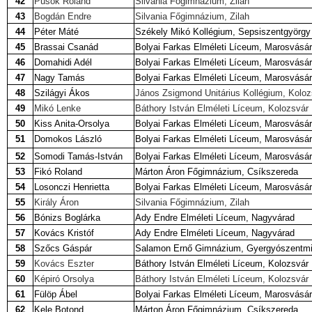
42
Püsök Roland
Silvania Főgimnázium, Zilah
43
Bogdán Endre
Silvania Főgimnázium, Zilah
44
Péter Máté
Székely Mikó Kollégium, Sepsiszentgyörgy
45
Brassai Csanád
Bolyai Farkas Elméleti Líceum, Marosvásár
46
Domahidi Adél
Bolyai Farkas Elméleti Líceum, Marosvásár
47
Nagy Tamás
Bolyai Farkas Elméleti Líceum, Marosvásár
48
Szilágyi Ákos
János Zsigmond Unitárius Kollégium, Kolo
49
Mikó Lenke
Báthory István Elméleti Líceum, Kolozsvár
50
Kiss Anita-Orsolya
Bolyai Farkas Elméleti Líceum, Marosvásár
51
Domokos László
Bolyai Farkas Elméleti Líceum, Marosvásár
52
Somodi Tamás-István
Bolyai Farkas Elméleti Líceum, Marosvásár
53
Fikó Roland
Márton Áron Főgimnázium, Csíkszereda
54
Losonczi Henrietta
Bolyai Farkas Elméleti Líceum, Marosvásár
55
Király Áron
Silvania Főgimnázium, Zilah
56
Bónizs Boglárka
Ady Endre Elméleti Líceum, Nagyvárad
57
Kovács Kristóf
Ady Endre Elméleti Líceum, Nagyvárad
58
Szőcs Gáspár
Salamon Ernő Gimnázium, Gyergyószentmi
59
Kovács Eszter
Báthory István Elméleti L
í
ceum, Kolozsvár
60
Képiró Orsolya
Báthory István Elméleti Líceum, Kolozsvár
61
Fülöp Ábel
Bolyai Farkas Elméleti Líceum, Marosvásár
62
Kele Botond
Márton Áron Főgimnázium, Csíkszereda