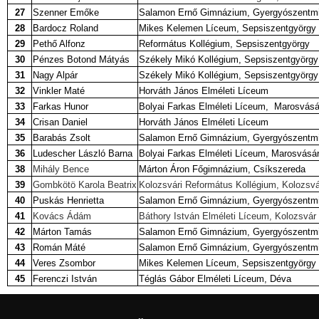
27
Szenner Emőke
Salamon Ernő Gimnázium, Gyergyószentmi
28
Bardocz Roland
Mikes Kelemen Líceum, Sepsiszentgyörgy
29
Pethő Alfonz
Református Kollégium, Sepsiszentgyörgy
30
Pénzes Botond Mátyás
Székely Mikó Kollégium, Sepsiszentgyörgy
31
Nagy Alpár
Székely Mikó Kollégium, Sepsiszentgyörgy
32
Vinkler Maté
Horváth János Elméleti Líceum
33
Farkas Hunor
Bolyai Farkas Elméleti Líceum, Marosvásá
34
Crisan Daniel
Horváth János Elméleti Líceum
35
Barabás Zsolt
Salamon Ernő Gimnázium, Gyergyószentmi
36
Ludescher László Barna
Bolyai Farkas Elméleti Líceum, Marosvásá
38
Mihály Bence
Márton Áron Főgimnázium, Csíkszereda
39
Gombkötö Karola Beatrix
Kolozsvári Református Kollégium, Kolozsvá
40
Puskás Henrietta
Salamon Ernő Gimnázium, Gyergyószentmi
41
Kovács Ádám
Báthory István Elméleti Líceum, Kolozsvár
42
Márton Tamás
Salamon Ernő Gimnázium, Gyergyószentmi
43
Román Máté
Salamon Ernő Gimnázium, Gyergyószentmi
44
Veres Zsombor
Mikes Kelemen Líceum, Sepsiszentgyörgy
45
Ferenczi István
Téglás Gábor Elméleti Líceum, Déva