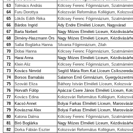
63
Tolmács András
Kölcsey Ferenc Főgimnázium, Szatmárném
64
Furu Dorottya
Kolozsvári Református Kollégium, Kolozsvá
65
Lökős Edith Réka
Kölcsey Ferenc Főgimnázium, Szatmárném
66
Bárdos Ingrid
Ady Endre Elméleti Líceum, Nagyvárad
67
Barta Norbert
Nagy Mózes Elméleti Liceum, Kézdivásárh
68
Dimény-Haszmann Örs
Nagy Mózes Elméleti Liceum, Kézdivásárh
69
Sallai Boglárka Hanna
Silvania Főgimnázium, Zilah
70
Dobai Hanna
Kölcsey Ferenc Főgimnázium, Szatmárném
71
Harai Anna
Nagy Mózes Elméleti Liceum, Kézdivásárh
72
Klein Aliz
Kölcsey Ferenc Főgimnázium, Szatmárném
73
Kovács Nimród
Segítő Mária Rom.Kat.Líceum Csíkszereda
74
Borsos Barnabás
Salamon Ernő Gimnázium, Gyergyószentmi
75
Szováti Eliza
Báthory István Elméleti Líceum, Kolozsvár
76
Horvath Fülöp
Apáczai Csere János Elméleti Líceum, Kol
77
Kovács Edina
Kolozsvári Református Kollégium, Kolozsvá
78
Kacsó Annet
Bolyai Farkas Elméleti Líceum, Marosvásár
79
Kovásznai Alex
Bolyai Farkas Elméleti Líceum, Marosvásár
80
Katona Dalma
Kölcsey Ferenc Főgimnázium, Szatmárném
81
Biró Boglárka
Nagy Mózes Elméleti Liceum, Kézdivásárh
82
Dorka Fábián Eszter
Kolozsvári Református Kollégium, Kolozsvá