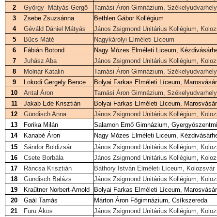
2
György Mátyás-Gergő
Tamási Áron Gimnázium, Székelyudvarhely
3
Zsebe Zsuzsánna
Bethlen Gábor Kollégium
4
Géváld Dániel Mátyás
János Zsigmond Unitárius Kollégium, Kolo
5
Bücs Máté
Nagykárolyi Elméleti Líceum
6
Fábián Botond
Nagy Mózes Elméleti Liceum, Kézdivásárh
7
Juhász Aba
János Zsigmond Unitárius Kollégium, Kolo
8
Molnár Katalin
Tamási Áron Gimnázium, Székelyudvarhely
9
Lokodi Gergely Bence
Bolyai Farkas Elméleti Líceum, Marosvásár
10
Antal Áron
Tamási Áron Gimnázium, Székelyudvarhely
11
Jakab Ede Krisztián
Bolyai Farkas Elméleti Líceum, Marosvásár
12
Gündisch Anna
János Zsigmond Unitárius Kollégium, Kolo
13
Forika Milán
Salamon Ernő Gimnázium, Gyergyószentmi
14
Kanabé Áron
Nagy Mózes Elméleti Liceum, Kézdivásárh
15
Sándor Boldizsár
János Zsigmond Unitárius Kollégium, Kolo
16
Csete Borbála
János Zsigmond Unitárius Kollégium, Kolo
17
Ráncsa Krisztián
Báthory István Elméleti Líceum, Kolozsvár
18
Gündisch Balázs
János Zsigmond Unitárius Kollégium, Kolo
19
Kraűtner Norbert-Arnold
Bolyai Farkas Elméleti Líceum, Marosvásár
20
Gaál Tamás
Márton Áron Főgimnázium, Csíkszereda
21
Furu Ákos
János Zsigmond Unitárius Kollégium, Kolo