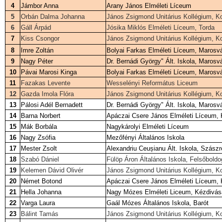
4
Jámbor Anna
Arany János Elméleti Líceum
5
Orbán Dalma Johanna
János Zsigmond Unitárius Kollégium, K
6
Gáll Árpád
Jósika Miklós Elméleti Líceum, Torda
7
Kiss Csongor
János Zsigmond Unitárius Kollégium, K
8
Imre Zoltán
Bolyai Farkas Elméleti Líceum, Marosv
9
Nagy Péter
Dr. Bernádi György" Ált. Iskola, Marosv
10
Pávai Marosi Kinga
Bolyai Farkas Elméleti Líceum, Marosv
11
Fazakas Levente
Wesselényi Református Liceum
12
Gazda Imola Flóra
János Zsigmond Unitárius Kollégium, K
13
Pálosi Adél Bernadett
Dr. Bernádi György" Ált. Iskola, Marosv
14
Barna Norbert
Apáczai Csere János Elméleti Líceum, 
15
Mák Borbála
Nagykárolyi Elméleti Líceum
16
Nagy Zsófia
Mezőfényi Általános Iskola
17
Mester Zsolt
Alexandriu Ceușianu Ált. Iskola, Szász
18
Szabó Dániel
Fülöp Áron Általános Iskola, Felsőboldo
19
Kelemen Dávid Olivér
János Zsigmond Unitárius Kollégium, K
20
Német Botond
Apáczai Csere János Elméleti Líceum, 
21
Hella Johanna
Nagy Mózes Elméleti Liceum, Kézdivás
22
Varga Laura
Gaál Mózes Általános Iskola, Barót
23
Bálint Tamás
János Zsigmond Unitárius Kollégium, K