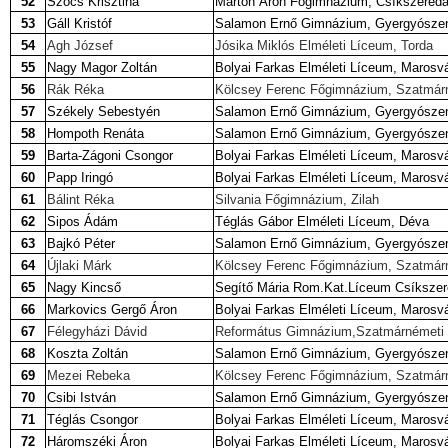
52
Szőcs Krisztina
Márton Áron Főgimnázium, Csíkszered
53
Gáll Kristóf
Salamon Ernő Gimnázium, Gyergyószen
54
Agh József
Jósika Miklós Elméleti Líceum, Torda
55
Nagy Magor Zoltán
Bolyai Farkas Elméleti Líceum, Marosv
56
Rák Réka
Kölcsey Ferenc Főgimnázium, Szatmár
57
Székely Sebestyén
Salamon Ernő Gimnázium, Gyergyószen
58
Hompoth Renáta
Salamon Ernő Gimnázium, Gyergyószen
59
Barta-Zágoni Csongor
Bolyai Farkas Elméleti Líceum, Marosv
60
Papp Iringó
Bolyai Farkas Elméleti Líceum, Marosv
61
Bálint Réka
Silvania Főgimnázium, Zilah
62
Sipos Ádám
Téglás Gábor Elméleti Líceum, Déva
63
Bajkó Péter
Salamon Ernő Gimnázium, Gyergyószen
64
Újlaki Márk
Kölcsey Ferenc Főgimnázium, Szatmár
65
Nagy Kincső
Segítő Mária Rom.Kat.Líceum Csíksze
66
Markovics Gergő Áron
Bolyai Farkas Elméleti Líceum, Marosv
67
Félegyházi Dávid
Református Gimnázium,Szatmárnémeti
68
Koszta Zoltán
Salamon Ernő Gimnázium, Gyergyószen
69
Mezei Rebeka
Kölcsey Ferenc Főgimnázium, Szatmár
70
Csibi István
Salamon Ernő Gimnázium, Gyergyószen
71
Téglás Csongor
Bolyai Farkas Elméleti Líceum, Marosv
72
Háromszéki Áron
Bolyai Farkas Elméleti Líceum, Marosv