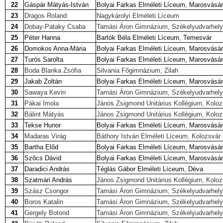
22
Gáspár Mátyás-István
Bolyai Farkas Elméleti Líceum, Marosvásár
23
Dragos Roland
Nagykárolyi Elméleti Líceum
24
Dobay-Pataky Csaba
Tamási Áron Gimnázium, Székelyudvarhely
25
Péter Hanna
Bartók Béla Elméleti Líceum, Temesvár
26
Domokos Anna-Mária
Bolyai Farkas Elméleti Líceum, Marosvásár
27
Turós Sarolta
Bolyai Farkas Elméleti Líceum, Marosvásár
28
Boda Blanka Zsófia
Silvania Főgimnázium, Zilah
29
Jakab Zoltán
Bolyai Farkas Elméleti Líceum, Marosvásár
30
Sawaya Kevin
Tamási Áron Gimnázium, Székelyudvarhely
31
Pákai Imola
János Zsigmond Unitárius Kollégium, Kolo
32
Bálint Mátyás
János Zsigmond Unitárius Kollégium, Kolo
33
Tekse Hunor
Bolyai Farkas Elméleti Líceum, Marosvásár
34
Madaras Virág
Báthory István Elméleti Líceum, Kolozsvár
35
Bartha Előd
Bolyai Farkas Elméleti Líceum, Marosvásár
36
Szőcs Dávid
Bolyai Farkas Elméleti Líceum, Marosvásár
37
Daradici András
Téglás Gábor Elméleti Líceum, Déva
38
Szatmári András
János Zsigmond Unitárius Kollégium, Kolo
39
Szász Csongor
Tamási Áron Gimnázium, Székelyudvarhely
40
Boros Katalin
Tamási Áron Gimnázium, Székelyudvarhely
41
Gergely Botond
Tamási Áron Gimnázium, Székelyudvarhely