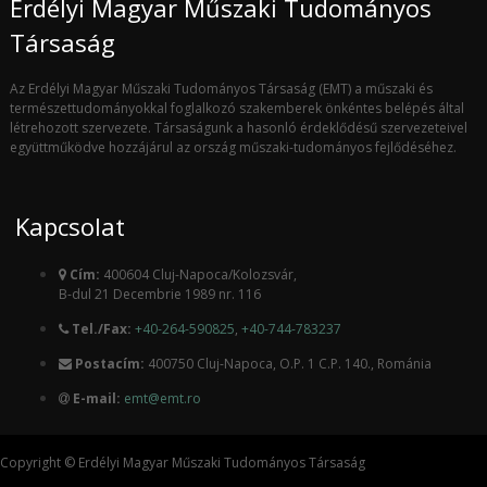
Erdélyi Magyar Műszaki Tudományos
Társaság
Az Erdélyi Magyar Műszaki Tudományos Társaság (EMT) a műszaki és
természettudományokkal foglalkozó szakemberek önkéntes belépés által
létrehozott szervezete. Társaságunk a hasonló érdeklődésű szervezeteivel
együttműködve hozzájárul az ország műszaki-tudományos fejlődéséhez.
Kapcsolat
Cím:
400604 Cluj-Napoca/Kolozsvár,
B-dul 21 Decembrie 1989 nr. 116
Tel./Fax:
+40-264-590825
,
+40-744-783237
Postacím:
400750 Cluj-Napoca, O.P. 1 C.P. 140., Románia
E-mail:
emt@emt.ro
Copyright © Erdélyi Magyar Műszaki Tudományos Társaság