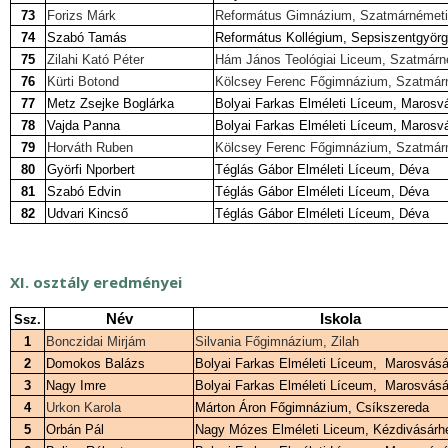
73
Forizs Márk
Református Gimnázium, Szatmárnémeti
74
Szabó Tamás
Református Kollégium, Sepsiszentgyör
75
Zilahi Kató Péter
Hám János Teológiai Liceum, Szatmárn
76
Kürti Botond
Kölcsey Ferenc Főgimnázium, Szatmár
77
Metz Zsejke Boglárka
Bolyai Farkas Elméleti Líceum, Marosv
78
Vajda Panna
Bolyai Farkas Elméleti Líceum, Marosv
79
Horváth Ruben
Kölcsey Ferenc Főgimnázium, Szatmár
80
Györfi Nporbert
Téglás Gábor Elméleti Líceum, Déva
81
Szabó Edvin
Téglás Gábor Elméleti Líceum, Déva
82
Udvari Kincső
Téglás Gábor Elméleti Líceum, Déva
XI. osztály eredményei
Név
Iskola
Ssz.
1
Bonczidai Mirjám
Silvania Főgimnázium, Zilah
2
Domokos Balázs
Bolyai Farkas Elméleti Líceum, Marosvásá
3
Nagy Imre
Bolyai Farkas Elméleti Líceum, Marosvásá
4
Urkon Karola
Márton Áron Főgimnázium, Csíkszereda
5
Orbán Pál
Nagy Mózes Elméleti Liceum, Kézdivásárh