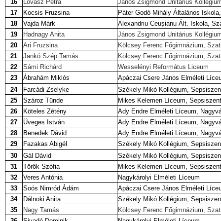
16
Lovász Petra
János Zsigmond Unitárius Kollégiu
17
Kocsis Fruzsina
Páter Godó Mihály Általános Iskol
18
Vajda Márk
Alexandriu Ceușianu Ált. Iskola, S
19
Hadnagy Anita
János Zsigmond Unitárius Kollégiu
20
Ari Fruzsina
Kölcsey Ferenc Főgimnázium, Sza
21
Jankó Szép Tamás
Kölcsey Ferenc Főgimnázium, Sza
22
Sámi Richárd
Wesselényi Református Liceum
23
Ábrahám Miklós
Apáczai Csere János Elméleti Líce
24
Farcádi Zselyke
Székely Mikó Kollégium, Sepsiszen
25
Szároz Tünde
Mikes Kelemen Líceum, Sepsiszen
26
Köteles Zétény
Ady Endre Elméleti Líceum, Nagyv
27
Üveges István
Ady Endre Elméleti Líceum, Nagyv
28
Benedek Dávid
Ady Endre Elméleti Líceum, Nagyv
29
Fazakas Abigél
Székely Mikó Kollégium, Sepsiszen
30
Gál Dávid
Székely Mikó Kollégium, Sepsiszen
31
Török Szófia
Mikes Kelemen Líceum, Sepsiszen
32
Veres Antónia
Nagykárolyi Elméleti Líceum
33
Soós Nimród Ádám
Apáczai Csere János Elméleti Líce
34
Dálnoki Anita
Székely Mikó Kollégium, Sepsiszen
35
Nagy Tamás
Kölcsey Ferenc Főgimnázium, Sza
36
Sivadó Dominik
Nagykárolyi Elméleti Líceum