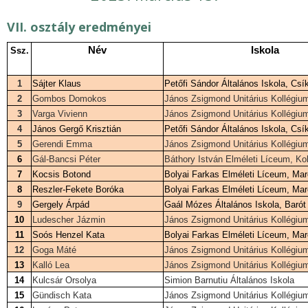
VII. osztály eredményei
Név
Iskola
Ssz.
1
Sájter Klaus
Petőfi Sándor Általános Iskola, Cs
2
Gombos Domokos
János Zsigmond Unitárius Kollégiu
3
Varga Vivienn
János Zsigmond Unitárius Kollégiu
4
János Gergő Krisztián
Petőfi Sándor Általános Iskola, Cs
5
Gerendi Emma
János Zsigmond Unitárius Kollégiu
6
Gál-Bancsi Péter
Báthory István Elméleti Líceum, Ko
7
Kocsis Botond
Bolyai Farkas Elméleti Líceum, Ma
8
Reszler-Fekete Boróka
Bolyai Farkas Elméleti Líceum, Ma
9
Gergely Árpád
Gaál Mózes Általános Iskola, Barót
10
Ludescher Jázmin
János Zsigmond Unitárius Kollégiu
11
Soós Henzel Kata
Bolyai Farkas Elméleti Líceum, Ma
12
Goga Máté
János Zsigmond Unitárius Kollégiu
13
Kalló Lea
János Zsigmond Unitárius Kollégiu
14
Kulcsár Orsolya
Simion Barnutiu Általános Iskola
15
Gündisch Kata
János Zsigmond Unitárius Kollégiu