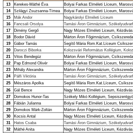
13
Kerekes-Máthé Éva
Bolyai Farkas Elméleti Líceum, Marosv
14
Szilágyi Zsuzsanna-Tímea
Bolyai Farkas Elméleti Líceum, Marosv
15
Mák Andor
Nagykárolyi Elméleti Líceum
16
Fancsali Orsolya
Tamási Áron Gimnázium, Székelyudvar
17
Dimény Gergő
Nagy Mózes Elméleti Liceum, Kézdivás
18
Bodor Dávid
Márton Áron Főgimnázium, Csíkszered
19
Gábor Tamás
Segítő Mária Rom.Kat.Líceum Csíksze
20
Daroczi Biborka
Kolozsvári Református Kollégium, Kolo
21
Vitos Bendegúz
Márton Áron Főgimnázium, Csíkszered
22
Pap Edmond Olivér
Bolyai Farkas Elméleti Líceum, Marosv
23
Mihály Alexandra
Márton Áron Főgimnázium, Csíkszered
24
Pálfi Viktória
Tamási Áron Gimnázium, Székelyudvar
25
Mészáros Apolka
Segítő Mária Rom.Kat.Líceum, Csíksze
26
Gál Bence
Nagy Mózes Elméleti Liceum, Kézdivás
27
Domokos Hunor-Tas
Székely Mikó Kollégium, Sepsiszentgy
28
Fábián Julianna
Bolyai Farkas Elméleti Líceum, Marosv
29
Domokos Márk-Zoltán
Márton Áron Főgimnázium, Csíkszered
30
Kocsis Antal
Nagy Mózes Elméleti Liceum, Kézdivás
31
Hatos Csaba
Tamási Áron Gimnázium, Székelyudvar
32
Máthé Anita
Nagy Mózes Elméleti Liceum, Kézdivás