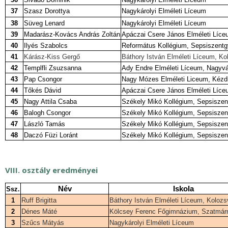
37
Szasz Dorottya
Nagykárolyi Elméleti Líceum
38
Süveg Lenard
Nagykárolyi Elméleti Líceum
39
Madarász-Kovács András Zoltán
Apáczai Csere János Elméleti Líce
40
Ilyés Szabolcs
Református Kollégium, Sepsiszentg
41
Kárász-Kiss Gergő
Báthory István Elméleti Líceum, Ko
42
Templfli Zsuzsanna
Ady Endre Elméleti Líceum, Nagyv
43
Pap Csongor
Nagy Mózes Elméleti Liceum, Kézd
44
Tőkés Dávid
Apáczai Csere János Elméleti Líce
45
Nagy Attila Csaba
Székely Mikó Kollégium, Sepsiszen
46
Balogh Csongor
Székely Mikó Kollégium, Sepsiszen
47
László Tamás
Székely Mikó Kollégium, Sepsiszen
48
Daczó Füzi Loránt
Székely Mikó Kollégium, Sepsiszen
VIII. osztály eredményei
Név
Iskola
Ssz.
1
Ruff Brigitta
Báthory István Elméleti Líceum, Kolozs
2
Dénes Máté
Kölcsey Ferenc Főgimnázium, Szatmár
3
Szűcs Mátyás
Nagykárolyi Elméleti Líceum