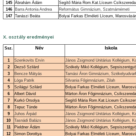
145
Ábrahám Ádám
Segítő Mária Rom.Kat.Líceum Csíkszereda
146
Barra Antonia Andrea
Református Gimnázium, Szatmárnémeti
147
Tanászi Beáta
Bolyai Farkas Elméleti Líceum, Marosvásár
X. osztály eredményei
Név
Iskola
Ssz.
1
Szenkovits Ervin
János Zsigmond Unitárius Kollégium, K
2
Dezső Szilárd
Székely Mikó Kollégium, Sepsiszentgy
3
Bencze Mátyás
Tamási Áron Gimnázium, Székelyudvar
4
Lóga Patrik
Silvania Főgimnázium, Zilah
5
Szilágyi Szilárd
Bolyai Farkas Elméleti Líceum, Marosv
6
Albert Dávid
Márton Áron Főgimnázium, Csíkszered
7
Kurkó Orsolya
Segítő Mária Rom.Kat.Líceum Csíksze
8
Țepuc Tünde
Márton Áron Főgimnázium, Csíkszered
9
Juhos Árpád
János Zsigmond Unitárius Kollégium, K
10
Tasnádi Balázs
János Zsigmond Unitárius Kollégium, K
11
Pieldner Ádám
Székely Mikó Kollégium, Sepsiszentgy
12
Simon Dorottya
Bolyai Farkas Elméleti Líceum, Marosv