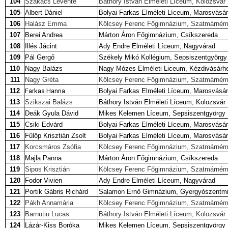
104
Szakács Levente
Báthory István Elméleti Líceum, Kolozsvár
105
Albert Dániel
Bolyai Farkas Elméleti Líceum, Marosvásár
106
Halász Emma
Kölcsey Ferenc Főgimnázium, Szatmárném
107
Berei Andrea
Márton Áron Főgimnázium, Csíkszereda
108
Illés Jácint
Ady Endre Elméleti Líceum, Nagyvárad
109
Pál Gergő
Székely Mikó Kollégium, Sepsiszentgyörgy
110
Nagy Balázs
Nagy Mózes Elméleti Liceum, Kézdivásárh
111
Nagy Gréta
Kölcsey Ferenc Főgimnázium, Szatmárném
112
Farkas Hanna
Bolyai Farkas Elméleti Líceum, Marosvásár
113
Szikszai Balázs
Báthory István Elméleti L
í
ceum, Kolozsvár
114
Deák Gyula Dávid
Mikes Kelemen Líceum, Sepsiszentgyörgy
115
Csiki Edvárd
Bolyai Farkas Elméleti Líceum, Marosvásár
116
Fülöp Krisztián Zsolt
Bolyai Farkas Elméleti Líceum, Marosvásár
117
Korcsmáros Zsófia
Kölcsey Ferenc Főgimnázium, Szatmárném
118
Majla Panna
Márton Áron Főgimnázium, Csíkszereda
119
Sipos Krisztián
Kölcsey Ferenc Főgimnázium, Szatmárném
120
Fodor Vivien
Ady Endre Elméleti Líceum, Nagyvárad
121
Portik Gábris Richárd
Salamon Ernő Gimnázium, Gyergyószentmi
122
Pákh Annamária
Kölcsey Ferenc Főgimnázium, Szatmárném
123
Barnutiu Lucas
Báthory István Elméleti Líceum, Kolozsvár
124
Lázár-Kiss Boróka
Mikes Kelemen Líceum, Sepsiszentgyörgy