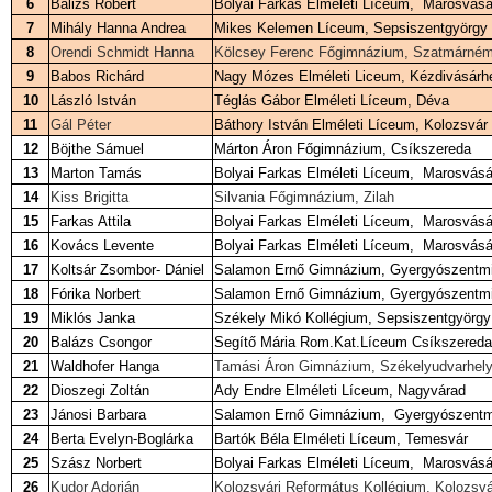
6
Balizs Róbert
Bolyai Farkas Elméleti Líceum, Marosvásá
7
Mihály Hanna Andrea
Mikes Kelemen Líceum, Sepsiszentgyörgy
8
Orendi Schmidt Hanna
Kölcsey Ferenc Főgimnázium, Szatmárném
9
Babos Richárd
Nagy Mózes Elméleti Liceum, Kézdivásárh
10
László István
Téglás Gábor Elméleti Líceum, Déva
11
Gál Péter
Báthory István Elméleti L
í
ceum, Kolozsvár
12
Böjthe Sámuel
Márton Áron Főgimnázium, Csíkszereda
13
Marton Tamás
Bolyai Farkas Elméleti Líceum, Marosvásá
14
Kiss Brigitta
Silvania Főgimnázium, Zilah
15
Farkas Attila
Bolyai Farkas Elméleti Líceum, Marosvásá
16
Kovács Levente
Bolyai Farkas Elméleti Líceum, Marosvásá
17
Koltsár Zsombor- Dániel
Salamon Ernő Gimnázium, Gyergyószentmi
18
Fórika Norbert
Salamon Ernő Gimnázium, Gyergyószentmi
19
Miklós Janka
Székely Mikó Kollégium, Sepsiszentgyörgy
20
Balázs Csongor
Segítő Mária Rom.Kat.Líceum Csíkszereda
21
Waldhofer Hanga
Tamási Áron Gimnázium, Székelyudvarhel
22
Dioszegi Zoltán
Ady Endre Elméleti Líceum, Nagyvárad
23
Jánosi Barbara
Salamon Ernő Gimnázium, Gyergyószentm
24
Berta Evelyn-Boglárka
Bartók Béla Elméleti Líceum, Temesvár
25
Szász Norbert
Bolyai Farkas Elméleti Líceum, Marosvásá
26
Kudor Adorján
Kolozsvári Református Kollégium, Kolozsvá