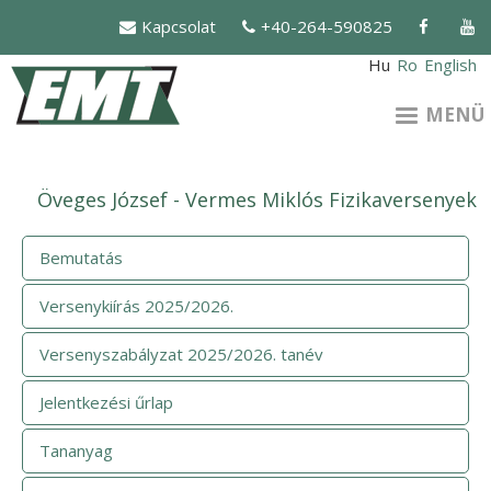
Ugrás
Kapcsolat
+40-264-590825
a
tartalomra
Hu
Ro
English
MENÜ
Öveges József - Vermes Miklós Fizikaversenyek
Bemutatás
Versenykiírás 2025/2026.
Versenyszabályzat 2025/2026. tanév
Jelentkezési űrlap
Tananyag