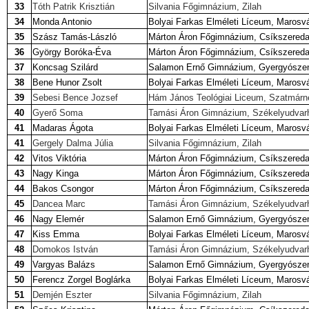
33
Tóth Patrik Krisztián
Silvania Főgimnázium, Zilah
34
Monda Antonio
Bolyai Farkas Elméleti Líceum, Marosv
35
Szász Tamás-László
Márton Áron Főgimnázium, Csíkszered
36
György Boróka-Éva
Márton Áron Főgimnázium, Csíkszered
37
Koncsag Szilárd
Salamon Ernő Gimnázium, Gyergyószen
38
Bene Hunor Zsolt
Bolyai Farkas Elméleti Líceum, Marosv
39
Sebesi Bence Jozsef
Hám János Teológiai Liceum, Szatmárn
40
Gyerő Soma
Tamási Áron Gimnázium, Székelyudvar
41
Madaras Ágota
Bolyai Farkas Elméleti Líceum, Marosv
41
Gergely Dalma Júlia
Silvania Főgimnázium, Zilah
42
Vitos Viktória
Márton Áron Főgimnázium, Csíkszered
43
Nagy Kinga
Márton Áron Főgimnázium, Csíkszered
44
Bakos Csongor
Márton Áron Főgimnázium, Csíkszered
45
Dancea Marc
Tamási Áron Gimnázium, Székelyudvar
46
Nagy Elemér
Salamon Ernő Gimnázium, Gyergyószen
47
Kiss Emma
Bolyai Farkas Elméleti Líceum, Marosv
48
Domokos István
Tamási Áron Gimnázium, Székelyudvar
49
Vargyas Balázs
Salamon Ernő Gimnázium, Gyergyószen
50
Ferencz Zorgel Boglárka
Bolyai Farkas Elméleti Líceum, Marosv
51
Demjén Eszter
Silvania Főgimnázium, Zilah