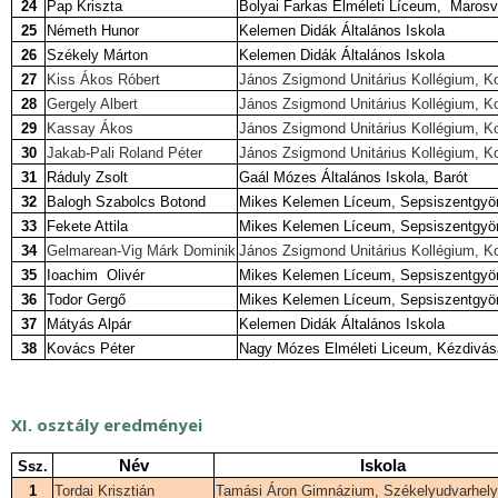
24
Pap Kriszta
Bolyai Farkas Elméleti Líceum, Marosv
25
Németh Hunor
Kelemen Didák Általános Iskola
26
Székely Márton
Kelemen Didák Általános Iskola
27
Kiss Ákos Róbert
János Zsigmond Unitárius Kollégium, K
28
Gergely Albert
János Zsigmond Unitárius Kollégium, K
29
Kassay Ákos
János Zsigmond Unitárius Kollégium, K
30
Jakab-Pali Roland Péter
János Zsigmond Unitárius Kollégium, K
31
Ráduly Zsolt
Gaál Mózes Általános Iskola, Barót
32
Balogh Szabolcs Botond
Mikes Kelemen Líceum, Sepsiszentgyö
33
Fekete Attila
Mikes Kelemen Líceum, Sepsiszentgyö
34
Gelmarean-Vig Márk Dominik
János Zsigmond Unitárius Kollégium, K
35
Ioachim Olivér
Mikes Kelemen Líceum, Sepsiszentgyö
36
Todor Gergő
Mikes Kelemen Líceum, Sepsiszentgyö
37
Mátyás Alpár
Kelemen Didák Általános Iskola
38
Kovács Péter
Nagy Mózes Elméleti Liceum, Kézdivás
XI. osztály eredményei
Név
Iskola
Ssz.
1
Tordai Krisztián
Tamási Áron Gimnázium, Székelyudvarhely