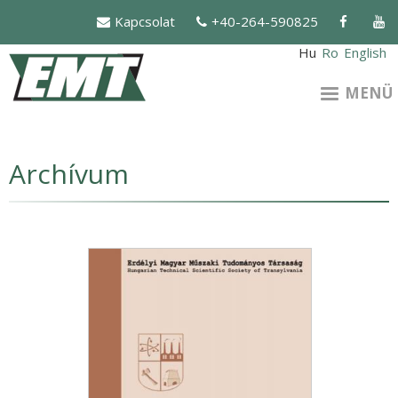
Ugrás
Kapcsolat
+40-264-590825
a
tartalomra
Hu
Ro
English
MENÜ
Archívum