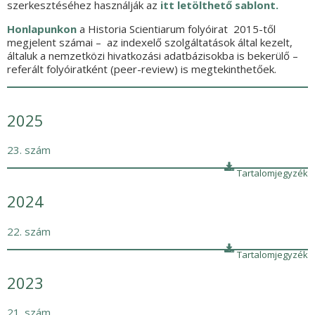
szerkesztéséhez használják az
itt letölthető sablont.
Honlapunkon
a Historia Scientiarum folyóirat 2015-től
megjelent számai – az indexelő szolgáltatások által kezelt,
általuk a nemzetközi hivatkozási adatbázisokba is bekerülő –
referált folyóiratként (peer-review) is megtekinthetőek.
2025
23. szám
Tartalomjegyzék
2024
22. szám
Tartalomjegyzék
2023
21. szám