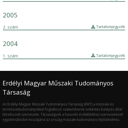
2005
2. szám
Tartalomjegyzék
2004
1. szám
Tartalomjegyzék
Erdélyi Magyar Műszaki Tudományos
Társaság
Az Erdélyi Magyar Műszaki Tudományos Társaság (EMT) a műszaki és
természettudományokkal foglalkozó szakemberek önkéntes belépés által
létrehozott szervezete. Társaságunk a hasonló érdeklődésű szervezeteivel
együttműködve hozzájárul az ország műszaki-tudományos fejlődéséhez.