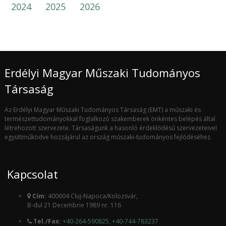
2024
2025
2026
Erdélyi Magyar Műszaki Tudományos
Társaság
Az Erdélyi Magyar Műszaki Tudományos Társaság (EMT) a műszaki és
természettudományokkal foglalkozó szakemberek önkéntes belépés által
létrehozott szervezete. Társaságunk a hasonló érdeklődésű szervezeteivel
együttműködve hozzájárul az ország műszaki-tudományos fejlődéséhez.
Kapcsolat
Cím:
400604 Cluj-Napoca/Kolozsvár,
B-dul 21 Decembrie 1989 nr. 116
Tel./Fax:
+40-264-590825
,
+40-744-783237