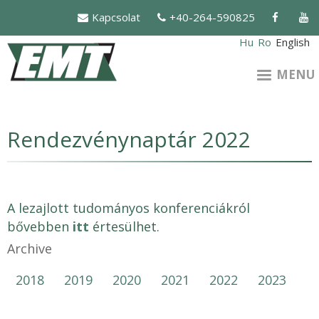
Skip
Kapcsolat
+40-264-590825
to
main
Hu
Ro
English
content
MENU
Rendezvénynaptár 2022
A lezajlott tudományos konferenciákról
bővebben
itt
értesülhet.
Archive
2018
2019
2020
2021
2022
2023