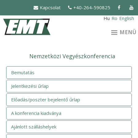
Ugrás
Kapcsolat
+40-264-590825
a
tartalomra
Hu
Ro
English
MENÜ
Nemzetközi Vegyészkonferencia
Bemutatás
Jelentkezési űrlap
Előadás/poszter bejelentő űrlap
A konferencia kiadványa
Ajánlott szálláshelyek