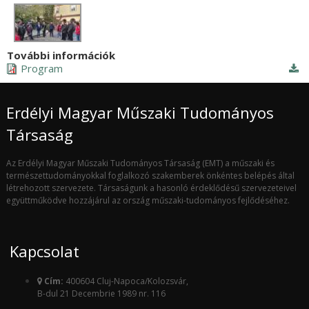
További információk
Program
Erdélyi Magyar Műszaki Tudományos
Társaság
Az Erdélyi Magyar Műszaki Tudományos Társaság (EMT) a műszaki és
természettudományokkal foglalkozó szakemberek önkéntes belépés által
létrehozott szervezete. Társaságunk a hasonló érdeklődésű szervezeteivel
együttműködve hozzájárul az ország műszaki-tudományos fejlődéséhez.
Kapcsolat
Cím:
400604 Cluj-Napoca/Kolozsvár,
B-dul 21 Decembrie 1989 nr. 116