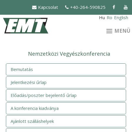
Ugrás
Kapcsolat
+40-264-590825
a
tartalomra
Hu
Ro
English
MENÜ
Nemzetközi Vegyészkonferencia
Bemutatás
Jelentkezési űrlap
Előadás/poszter bejelentő űrlap
A konferencia kiadványa
Ajánlott szálláshelyek