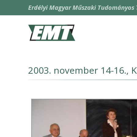
Ugrás
Erdélyi Magyar Műszaki Tudományos 
a
tartalomra
Fő
navigáció
2003. november 14-16., K