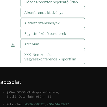
Előadás/poszter bejelentő űrlap
A konferencia kiadványa
Ajánlott szálláshelyek
Együttműködő partnerek
Archívum
XXX. Nemzetközi
Vegyészkonferencia - riportfilm
apcsolat
Cím:
400604 Cluj-Napoca/Kolozsvár,
B-dul 21 Decembrie 1989 nr. 116
Tel./Fax:
+40-264-590825
,
+40-744-783237