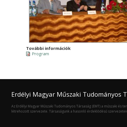
További információk
Program
Erdélyi Magyar Műszaki Tudományos 
Az Erdélyi Magyar Műszaki Tudományos Társaság (EMT) a műszaki és t
létrehozott szervezete. Társaságunk a hasonló érdeklődésű szervezete