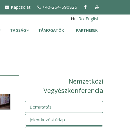
Kapcsolat
+40-264-590825
Hu
Ro
English
TAGSÁG
TÁMOGATÓK
PARTNEREK
Nemzetközi
Vegyészkonferencia
Bemutatás
Jelentkezési űrlap