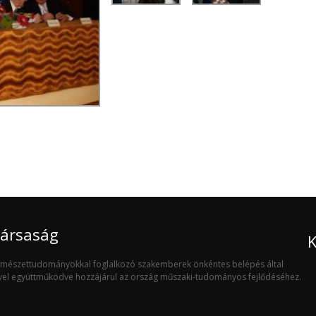
Társaság
K
ermészettudományokkal foglalkozó szakemberek önkéntes belépés által
ivel együttműködve hozzájárul az ország műszaki-tudományos fejlődéséhez.