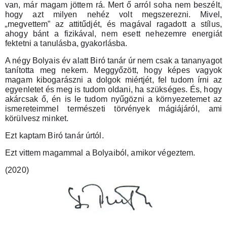
van, már magam jöttem rá. Mert ő arról soha nem beszélt,
hogy azt milyen nehéz volt megszerezni. Mivel,
„
megvettem
”
az attitűdjét, és magával ragadott a stílus,
ahogy bánt a fizikával, nem esett nehezemre energiát
fektetni a tanulásba, gyakorlásba.
A négy Bolyais év alatt Biró tanár úr nem csak a tananyagot
tanította meg nekem. Meggyőzött, hogy képes vagyok
magam kibogarászni a dolgok miértjét, fel tudom írni az
egyenletet és meg is tudom oldani, ha szükséges. És, hogy
akárcsak ő, én is le tudom nyűgözni a környezetemet az
ismereteimmel természeti törvények mágiájáról, ami
körülvesz minket.
Ezt kaptam Biró tanár úrtól.
Ezt vittem magammal a Bolyaiból, amikor végeztem.
(2020)