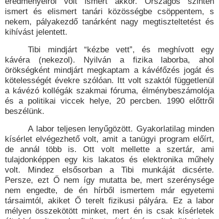
eredményeiről volt ismert akkor. Országos szinten
ismert és elismert tanári közösségbe csöppentem, s
nekem, pályakezdő tanárként nagy megtiszteltetést és
kihívást jelentett.
Tibi mindjárt “kézbe vett”, és meghívott egy
kávéra (nekezol). Nyilván a fizika laborba, ahol
örökségként mindjárt megkaptam a kávéfőzés jogát és
kötelességét évekre szólóan. Itt volt szaktól függetlenül
a kávézó kollégák szakmai fóruma, élménybeszámolója
és a politikai viccek helye, 20 percben. 1990 előttről
beszélünk.
A labor teljesen lenyűgözött. Gyakorlatilag minden
kísérlet elvégezhető volt, amit a tanügyi program előírt,
de annál több is. Ott volt mellette a szertár, ami
tulajdonképpen egy kis lakatos és elektronika műhely
volt. Mindez elsősorban a Tibi munkáját dicsérte.
Persze, ezt Ő nem így mutatta be, mert szerénysége
nem engedte, de én hírből ismertem már egyetemi
társaimtól, akiket Ő terelt fizikusi pályára. Ez a labor
mélyen összekötött minket, mert én is csak kísérletek