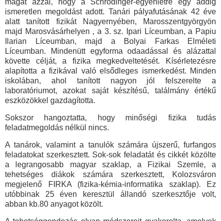
magát azzal, hogy a Schrödinger-egyenletre egy addig
ismeretlen megoldást adott. Tanári pályafutásának 42 éve
alatt tanított fizikát Nagyernyében, Marosszentgyörgyön
majd Marosvásárhelyen , a 3. sz. Ipari Líceumban, a Papiu
Ilarian Líceumban, majd a Bolyai Farkas Elméleti
Líceumban. Mindenütt egyforma odaadással és alázattal
követte célját, a fizika megkedveltetését. Kísérletezésre
alapította a fizikával való elsődleges ismerkedést. Minden
iskolában, ahol tanított nagyon jól felszerelte a
laboratóriumot, azokat saját készítésű, találmány értékű
eszközökkel gazdagította.
Sokszor hangoztatta, hogy minőségi fizika tudás
feladatmegoldás nélkül nincs.
A tanárok, valamint a tanulók számára újszerű, furfangos
feladatokat szerkesztett. Sok-sok feladatát és cikkét közölte
a legrangosabb magyar szaklap, a Fizikai Szemle,
a
tehetséges diákok számára szerkesztett, Kolozsváron
megjelenő FIRKA (fizika-kémia-informatika szaklap). Ez
utóbbinak 25 éven keresztül állandó szerkesztője volt,
abban kb.80 anyagot közölt.