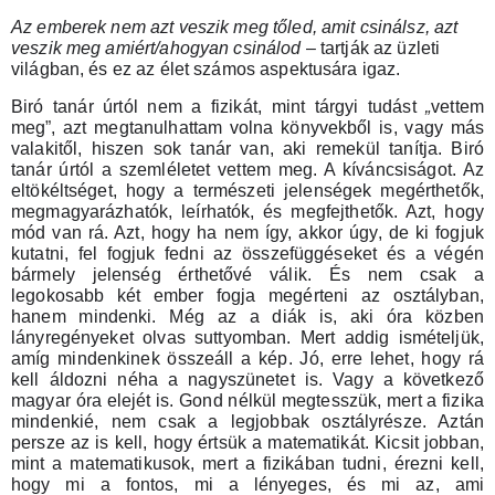
Az emberek nem azt veszik meg tőled, amit csinálsz, azt
veszik meg amiért/ahogyan csinálod
– tartják az üzleti
világban, és ez az élet számos aspektusára igaz.
Biró tanár úrtól nem a fizikát, mint tárgyi tudást
„
vettem
meg
”
, azt megtanulhattam volna könyvekből is, vagy más
valakitől, hiszen sok tanár van, aki remekül tanítja. Biró
tanár úrtól a szemléletet vettem meg. A kíváncsiságot. Az
eltökéltséget, hogy a természeti jelenségek megérthetők,
megmagyarázhatók, leírhatók, és megfejthetők. Azt, hogy
mód van rá. Azt, hogy ha nem így, akkor úgy, de ki fogjuk
kutatni, fel fogjuk fedni az összefüggéseket és a végén
bármely jelenség érthetővé válik. És nem csak a
legokosabb két ember fogja megérteni az osztályban,
hanem mindenki. Még az a diák is, aki óra közben
lányregényeket olvas suttyomban. Mert addig ismételjük,
amíg mindenkinek összeáll a kép. Jó, erre lehet, hogy rá
kell áldozni néha a nagyszünetet is. Vagy a következő
magyar óra elejét is. Gond nélkül megtesszük, mert a fizika
mindenkié, nem csak a legjobbak osztályrésze. Aztán
persze az is kell, hogy értsük a matematikát. Kicsit jobban,
mint a matematikusok, mert a fizikában tudni, érezni kell,
hogy mi a fontos, mi a lényeges, és mi az, ami