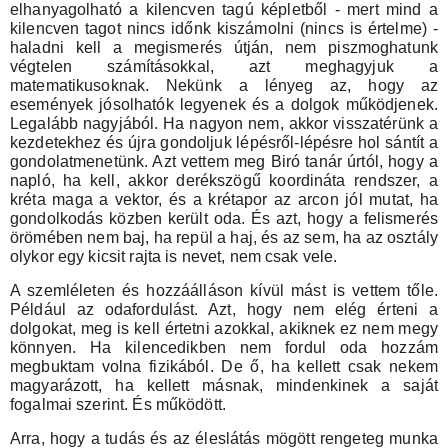
elhanyagolható a kilencven tagú képletből - mert mind a
kilencven tagot nincs időnk kiszámolni (nincs is értelme) -
haladni kell a megismerés útján, nem piszmoghatunk
végtelen számításokkal, azt meghagyjuk a
matematikusoknak. Nekünk a lényeg az, hogy az
események jósolhatók legyenek és a dolgok működjenek.
Legalább nagyjából. Ha nagyon nem, akkor visszatérünk a
kezdetekhez és újra gondoljuk lépésről-lépésre hol sántít a
gondolatmenetünk. Azt vettem meg Biró tanár úrtól, hogy a
napló, ha kell, akkor derékszögű koordináta rendszer, a
kréta maga a vektor, és a krétapor az arcon jól mutat, ha
gondolkodás közben került oda. És azt, hogy a felismerés
örömében nem baj, ha repül a haj, és az sem, ha az osztály
olykor egy kicsit rajta is nevet, nem csak vele.
A szemléleten és hozzáálláson kívül mást is vettem tőle.
Például az odafordulást. Azt, hogy nem elég érteni a
dolgokat, meg is kell értetni azokkal, akiknek ez nem megy
könnyen. Ha kilencedikben nem fordul oda hozzám
megbuktam volna fizikából. De ő, ha kellett csak nekem
magyarázott, ha kellett másnak, mindenkinek a saját
fogalmai szerint. És működött.
Arra, hogy a tudás és az éleslátás mögött rengeteg munka