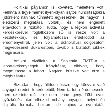
Politikai pályámon is követett, mellettem volt.
Felhívta a figyelmemet ilyen-olyan sajtós huncutságokra
(időnként naivnak tűnhetett egyeseknek, de nagyon is
életszerű meglátásai voltak), és nem engedett
eltávolodni a fizikától. Tudta, hogy a légköri aktivitás
kérdéskörével foglalkozom (Ő is része volt a
kezdetekkor), és folyamatosan érdeklődött az
eredményekről, jelen volt a doktorátusi dolgozatom
megvédésénél Bukarestben, tovább is biztatott cikkek
megírására.
Amikor elvállalta a Sapientia EMTE-n a
labortevékenységek irányítását, elhívott, hogy
megmutassa a labort. Nagyon büszke volt erre a
megbízására.
Biztattam, hogy állítson össze egy könyvre való
anyagot eredeti kísérleteiből. Nem tartotta érdemesnek,
mert szerinte már erre nem lenne igény. Több éves
győzködés után elhozott néhány anyagot, melyet én
digitális formába hoztam, de sajnos a nyomtatás