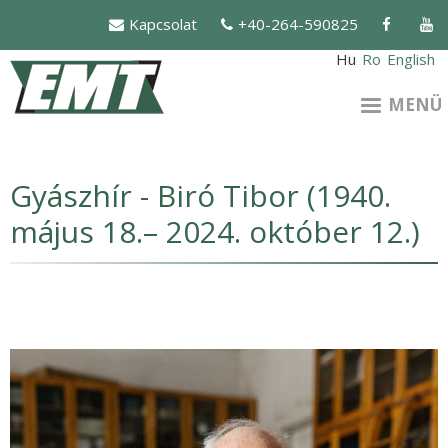
Ugrás
Kapcsolat
+40-264-590825
a
tartalomra
Hu
Ro
English
MENÜ
Gyászhír - Biró Tibor (1940.
május 18.– 2024. október 12.)