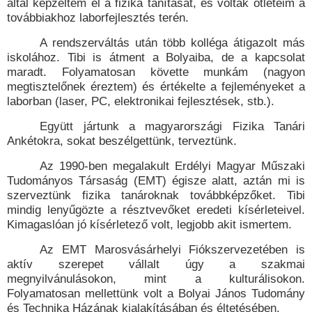
által képzeltem el a fizika tanítását, és voltak ötleteim a
továbbiakhoz laborfejlesztés terén.
A rendszerváltás után több kolléga átigazolt más
iskolához. Tibi is átment a Bolyaiba, de a kapcsolat
maradt. Folyamatosan követte munkám (nagyon
megtisztelőnek éreztem) és értékelte a fejleményeket a
laborban (laser, PC, elektronikai fejlesztések, stb.).
Együtt jártunk a magyarországi Fizika Tanári
Ankétokra, sokat beszélgettünk, terveztünk.
Az 1990-ben megalakult Erdélyi Magyar Műszaki
Tudományos Társaság (EMT) égisze alatt, aztán mi is
szerveztünk fizika tanároknak továbbképzőket. Tibi
mindig lenyűgözte a résztvevőket eredeti kísérleteivel.
Kimagaslóan jó kísérletező volt, legjobb akit ismertem.
Az EMT Marosvásárhelyi Fiókszervezetében is
aktív szerepet vállalt úgy a szakmai
megnyilvánulásokon, mint a kulturálisokon.
Folyamatosan mellettünk volt a Bolyai János Tudomány
és Technika Házának kialakításában és éltetésében.