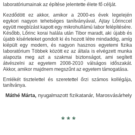
laboratóriumainak az építése jelentette élete fő célját.
Kezdődött ez akkor, amikor a 2000-es évek legelején
egykori nagyon tehetséges tanítványával, Ajtay Lőrinccel
együtt megbízást kapott egy mikrohullámú labor felépítésére.
Később, Lőrinc korai halála után Tibor maradt, aki újabb és
újabb kísérleteket gondolt ki és hozott létre mindaddig, amíg
kiépült egy modern, és nagyon hasznos egyetemi fizika
laboratórium Többek között ez az általa is elvégzett munka
alapozta meg azt a szakmai biztonságot, ami segített
átvészelni az egyetem 2008-2010 válságos időszakát.
Akkor, amikor majdnem megszűnt az egyetem támogatása.
Emlékét tisztelettel és szeretettel őrzi számos kollégája,
tanítványa.
Máthé Márta,
nyugalmazott fizikatanár, Marosvásárhely
* * *