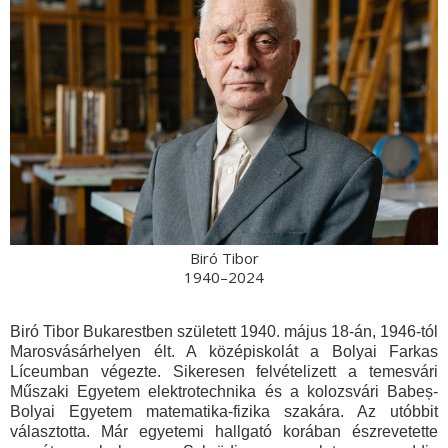
Biró Tibor
1940–2024
Biró Tibor Bukarestben született 1940. május 18-án, 1946-tól
Marosvásárhelyen élt. A középiskolát a Bolyai Farkas
Líceumban végezte. Sikeresen felvételizett a temesvári
Műszaki Egyetem elektrotechnika és a kolozsvári Babeș-
Bolyai Egyetem matematika-fizika szakára. Az utóbbit
választotta. Már egyetemi hallgató korában észrevetette