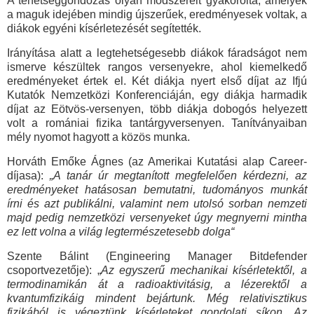
A tehetséggondozás olyan módszereit gyakorolta, amelyek
a maguk idejében mindig újszerűek, eredményesek voltak, a
diákok egyéni kísérletezését segítették.
Irányítása alatt a legtehetségesebb diákok fáradságot nem
ismerve készültek rangos versenyekre, ahol kiemelkedő
eredményeket értek el. Két diákja nyert első díjat az Ifjú
Kutatók Nemzetközi Konferenciáján, egy diákja harmadik
díjat az Eötvös-versenyen, több diákja dobogós helyezett
volt a romániai fizika tantárgyversenyen. Tanítványaiban
mély nyomot hagyott a közös munka.
Horváth Emőke Ágnes (az Amerikai Kutatási alap Career-
díjasa):
„A tanár úr megtanított megfelelően kérdezni, az
eredményeket hatásosan bemutatni, tudományos munkát
írni és azt publikálni, valamint nem utolsó sorban nemzeti
majd pedig nemzetközi versenyeket úgy megnyerni mintha
ez lett volna a világ legtermészetesebb dolga“
Szente Bálint (Engineering Manager Bitdefender
csoportvezetője): „
Az egyszerű mechanikai kísérletektől, a
termodinamikán át a radioaktivitásig, a lézerektől a
kvantumfizikáig mindent bejártunk. Még relativisztikus
fizikából is végeztünk kísérleteket gondolati síkon. Az