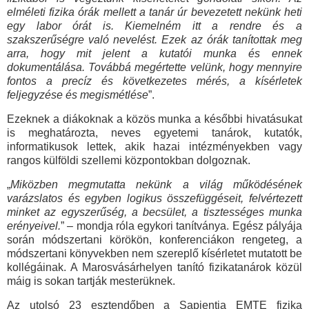
elméleti fizika órák mellett a tanár úr bevezetett nekünk heti
egy labor órát is. Kiemelném itt a rendre és a
szakszerűségre való nevelést. Ezek az órák tanítottak meg
arra, hogy mit jelent a kutatói munka és ennek
dokumentálása. Továbbá megértette velünk, hogy mennyire
fontos a precíz és következetes mérés, a kísérletek
feljegyzése és megismétlése
”.
Ezeknek a diákoknak a közös munka a későbbi hivatásukat
is meghatározta, neves egyetemi tanárok, kutatók,
informatikusok lettek, akik hazai intézményekben vagy
rangos külföldi szellemi központokban dolgoznak.
„
Miközben megmutatta nekünk a világ működésének
varázslatos és egyben logikus összefüggéseit, felvértezett
minket az egyszerűség, a becsület, a tisztességes munka
erényeivel.
” – mondja róla egykori tanítványa. Egész pályája
során módszertani körökön, konferenciákon rengeteg, a
módszertani könyvekben nem szereplő kísérletet mutatott be
kollégáinak. A Marosvásárhelyen tanító fizikatanárok közül
máig is sokan tartják mesterüknek.
Az utolsó 23 esztendőben a Sapientia EMTE fizika