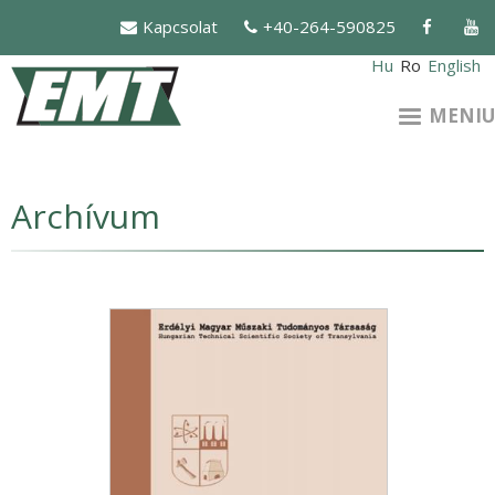
Mergi
Kapcsolat
+40-264-590825
la
conţinutul
Hu
Ro
English
principal
MENIU
Archívum