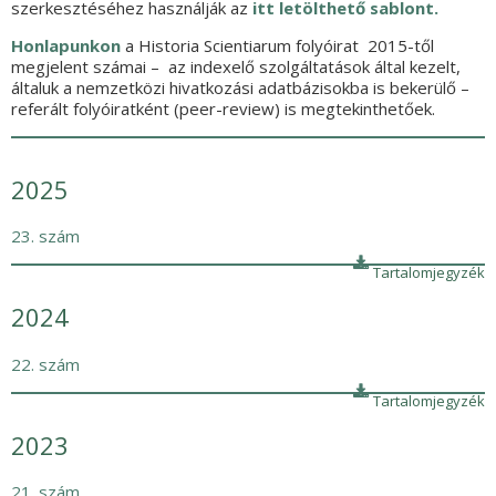
szerkesztéséhez használják az
itt letölthető sablont.
Honlapunkon
a Historia Scientiarum folyóirat 2015-től
megjelent számai – az indexelő szolgáltatások által kezelt,
általuk a nemzetközi hivatkozási adatbázisokba is bekerülő –
referált folyóiratként (peer-review) is megtekinthetőek.
2025
23. szám
Tartalomjegyzék
2024
22. szám
Tartalomjegyzék
2023
21. szám