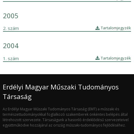
2005
2. szám
Tartalomjegyzék
2004
1. szám
Tartalomjegyzék
Erdélyi Magyar Műszaki Tudományos
Társaság
Az Erdélyi Magyar Műszaki Tudományos Társaság (EMT) a műszaki és
természettudományokkal foglalkozó szakemberek önkéntes belépés által
létrehozott szervezete. Társaságunk a hasonló érdeklődésű szervezeteivel
együttműködve hozzájárul az ország műszaki-tudományos fejlődéséhez.