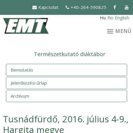
Ugrás
Kapcsolat
+40-264-590825
a
tartalomra
Hu
Ro
English
MENÜ
Természetkutató diáktábor
Bemutatás
Jelentkezési űrlap
Archívum
Tusnádfürdő, 2016. július 4-9.,
Hargita megye