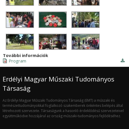
További információk
Program
Erdélyi Magyar Műszaki Tudományos
Társaság
Az Erdélyi Magyar Műszaki Tudományos Társaság (EMT) a műszaki és
természettudományokkal foglalkozó szakemberek önkéntes belépés által
létrehozott szervezete. Társaságunk a hasonló érdeklődésű szervezeteivel
együttműködve hozzájárul az ország műszaki-tudományos fejlődéséhez.