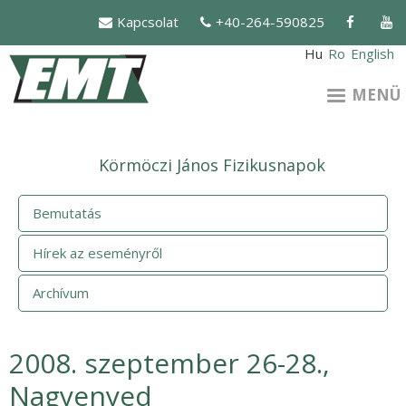
Ugrás
Kapcsolat
+40-264-590825
a
tartalomra
Hu
Ro
English
MENÜ
Körmöczi János Fizikusnapok
Bemutatás
Hírek az eseményről
Archívum
2008. szeptember 26-28.,
Nagyenyed