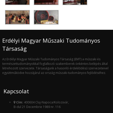
Erdélyi Magyar Műszaki Tudományos
Társaság
Az Erdélyi Magyar Műszaki Tudományos Társaság (EMT) a műszaki és
természettudományokkal foglalkozó szakemberek önkéntes belépés által
létrehozott szervezete. Társaságunk a hasonló érdeklődésű szervezeteivel
együttműködve hozzájárul az ország műszaki-tudományos fejlődéséhez.
Kapcsolat
Cím:
400604 Cluj-Napoca/Kolozsvár,
B-dul 21 Decembrie 1989 nr. 116