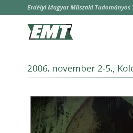
Ugrás
Erdélyi Magyar Műszaki Tudományos 
a
tartalomra
Fő
navigáció
2006. november 2-5., Kol