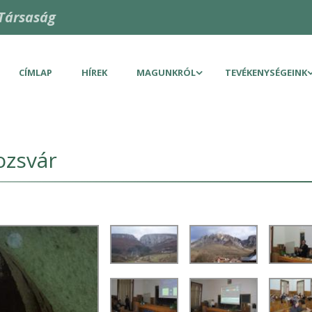
Társaság
CÍMLAP
HÍREK
MAGUNKRÓL
TEVÉKENYSÉGEINK
ozsvár