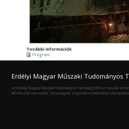
További információk
Program
Erdélyi Magyar Műszaki Tudományos 
Az Erdélyi Magyar Műszaki Tudományos Társaság (EMT) a műszaki és t
létrehozott szervezete. Társaságunk a hasonló érdeklődésű szervezete