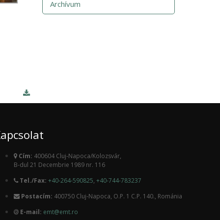
Archívum
apcsolat
Cím:
400604 Cluj-Napoca/Kolozsvár,
B-dul 21 Decembrie 1989 nr. 116
Tel./Fax:
+40-264-590825
,
+40-744-783237
Postacím:
400750 Cluj-Napoca, O.P. 1 C.P. 140., Románia
E-mail:
emt@emt.ro