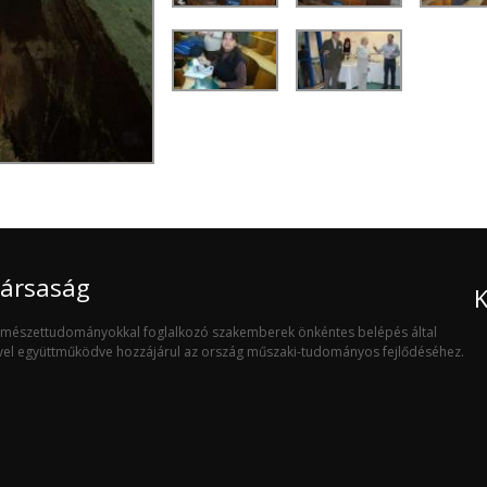
Társaság
K
ermészettudományokkal foglalkozó szakemberek önkéntes belépés által
ivel együttműködve hozzájárul az ország műszaki-tudományos fejlődéséhez.