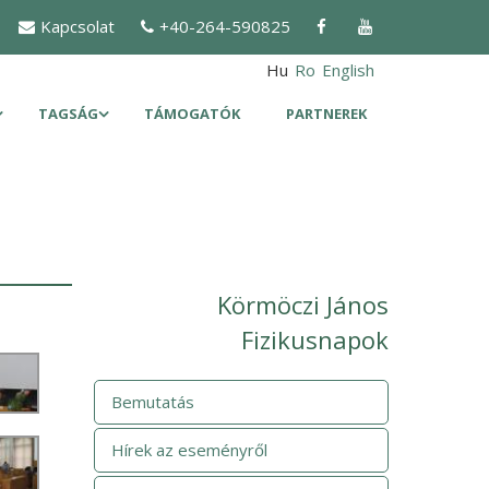
Kapcsolat
+40-264-590825
Hu
Ro
English
TAGSÁG
TÁMOGATÓK
PARTNEREK
Körmöczi János
Fizikusnapok
Bemutatás
Hírek az eseményről