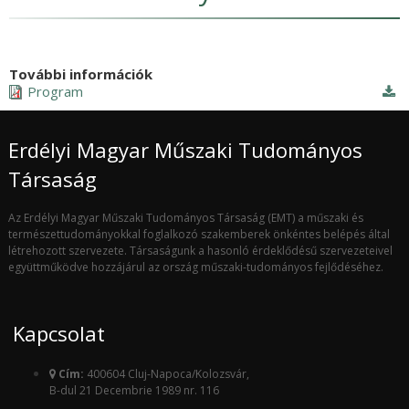
További információk
Program
Erdélyi Magyar Műszaki Tudományos
Társaság
Az Erdélyi Magyar Műszaki Tudományos Társaság (EMT) a műszaki és
természettudományokkal foglalkozó szakemberek önkéntes belépés által
létrehozott szervezete. Társaságunk a hasonló érdeklődésű szervezeteivel
együttműködve hozzájárul az ország műszaki-tudományos fejlődéséhez.
Kapcsolat
Cím:
400604 Cluj-Napoca/Kolozsvár,
B-dul 21 Decembrie 1989 nr. 116