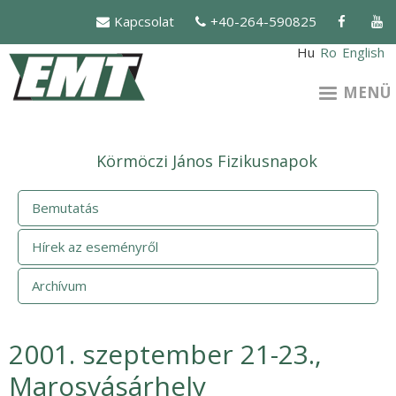
Ugrás
Kapcsolat
+40-264-590825
a
tartalomra
Hu
Ro
English
MENÜ
Körmöczi János Fizikusnapok
Bemutatás
Hírek az eseményről
Archívum
2001. szeptember 21-23.,
Marosvásárhely