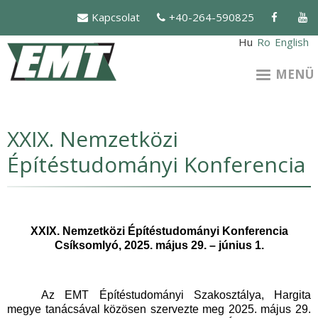
Ugrás
Kapcsolat
+40-264-590825
a
tartalomra
Hu
Ro
English
MENÜ
XXIX. Nemzetközi
Építéstudományi Konferencia
XXIX. Nemzetközi Építéstudományi Konferencia
Csíksomlyó, 2025. május 29. – június 1.
Az EMT Építéstudományi Szakosztálya, Hargita
megye tanácsával közösen szervezte meg 2025. május 29.