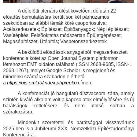
A délelőtti plenáris ülést követően, délután 22
előadás bemutatására került sor, két párhuzamos
szekcióban az alábbi témák köré csoportosulva:
Acélszerkezetek; Építészet; Építőanyagok; Népi építészet;
Vasútépítés; Felsőoktatás módszertan Épületgépészet;
Magasépítészet; Útépítés; Vasbetonszerkezetek
A beküldött előadások anyagaiból megszerkesztett
konferencia kötet az Open Journal System platformon
létrehozott EMT oldalon található (ISSN 2668-9685, ISSN-L
2068-1267), melyet Google Scholar is megjelenít és
mindenki számára szabadon elérhető
a
https://ojs.emt.ro/index.php/epko
címen.
A konferenciát jó hangulatú díszvacsora zárta, amely
szintén kiváló alkalom volt a kapcsolatok elmélyítésére és új
barátságok köttetésére és nem utolsó sorban a
szórakozásra.
Mindenkit szeretettel és barátsággal visszavárunk
2025-ben is a Jubileumi XXX. Nemzetközi
Építéstudományi
Konferenciára.