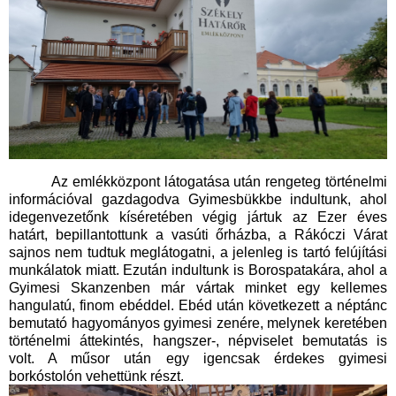
Az emlékközpont látogatása után rengeteg történelmi
információval gazdagodva Gyimesbükkbe indultunk, ahol
idegenvezetőnk kíséretében végig jártuk az Ezer éves
határt, bepillantottunk a vasúti őrházba, a Rákóczi Várat
sajnos nem tudtuk meglátogatni, a jelenleg is tartó felújítási
munkálatok miatt. Ezután indultunk is Borospatakára, ahol a
Gyimesi Skanzenben már vártak minket egy kellemes
hangulatú, finom ebéddel. Ebéd után következett a néptánc
bemutató hagyományos gyimesi zenére, melynek keretében
történelmi áttekintés, hangszer-, népviselet bemutatás is
volt. A műsor után egy igencsak érdekes gyimesi
borkóstolón vehettünk részt.