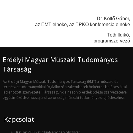
Dr. Köllő Gábor,
az EMT elnöke, az ÉPKO konferencia elnöke
Tóth Ildikó,
programszervező
Erdélyi Magyar Műszaki Tudományos
Társaság
Az Erdélyi Magyar Műszaki Tudományos Társaság (EMT) a műszaki és
természettudományokkal foglalkozó szakemberek önkéntes belépés által
létrehozott szervezete. Társaságunk a hasonló érdeklődésű szervezeteivel
együttműködve hozzájárul az ország műszaki-tudományos fejlődéséhez.
Kapcsolat
Cím:
400604 Cluj-Napoca/Kolozsvár,