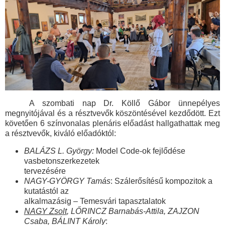
A szombati nap Dr. Köllő Gábor ünnepélyes
megnyitójával és a résztvevők köszöntésével kezdődött. Ezt
követően 6 színvonalas plenáris előadást hallgathattak meg
a résztvevők, kiváló előadóktól:
BALÁZS L. György:
Model Code-ok fejlődése
vasbetonszerkezetek
tervezésére
NAGY-GYÖRGY Tamás
: Szálerősítésű kompozitok a
kutatástól az
alkalmazásig – Temesvári tapasztalatok
NAGY Zsolt
, LŐRINCZ Barnabás-Attila, ZAJZON
Csaba, BÁLINT Károly
: