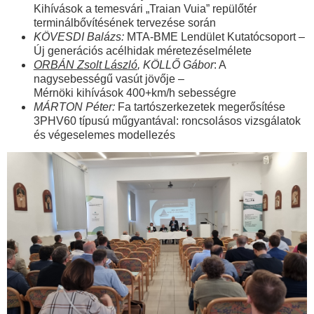
Kihívások a temesvári „Traian Vuia” repülőtér
terminálbővítésének tervezése során
KÖVESDI Balázs:
MTA-BME Lendület Kutatócsoport –
Új generációs acélhidak méretezéselmélete
ORBÁN Zsolt László
, KÖLLŐ Gábor
: A
nagysebességű vasút jövője –
Mérnöki kihívások 400+km/h sebességre
MÁRTON Péter:
Fa tartószerkezetek megerősítése
3PHV60 típusú műgyantával: roncsolásos vizsgálatok
és végeselemes modellezés