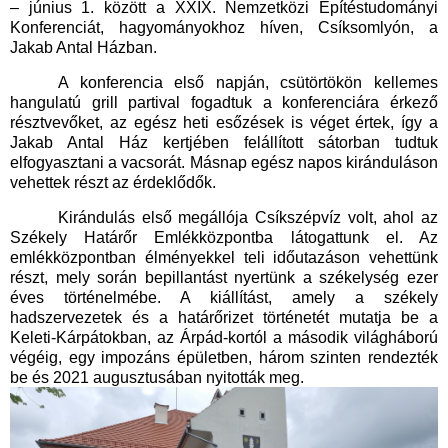
– június 1. között a XXIX. Nemzetközi Építéstudományi
Konferenciát, hagyományokhoz híven, Csíksomlyón, a
Jakab Antal Házban.
A konferencia első napján, csütörtökön kellemes
hangulatú grill partival fogadtuk a konferenciára érkező
résztvevőket, az egész heti esőzések is véget értek, így a
Jakab Antal Ház kertjében felállított sátorban tudtuk
elfogyasztani a vacsorát. Másnap egész napos kiránduláson
vehettek részt az érdeklődők.
Kirándulás első megállója Csíkszépvíz volt, ahol az
Székely Határőr Emlékközpontba látogattunk el. Az
emlékközpontban élményekkel teli időutazáson vehettünk
részt, mely során bepillantást nyertünk a székelység ezer
éves történelmébe. A kiállítást, amely a székely
hadszervezetek és a határőrizet történetét mutatja be a
Keleti-Kárpátokban, az Árpád-kortól a második világháború
végéig, egy impozáns épületben, három szinten rendezték
be és 2021 augusztusában nyitották meg.