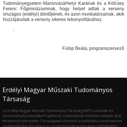
Tudományegyetem Marosvásárhelyi Karának és a Kölcsey
Ferenc Főgimnáziumnak, hogy helyet adtak a verseny
országos (erdélyi) döntőjének, és azon munkatársainak, akik
hozzájárultak a verseny sikeres lebonyolításához.
.
Fülöp Beáta, programszervező
Erdélyi Magyar Műszaki Tudományos
Társaság
Az Erdélyi Magyar Műszaki Tudományos Társaság (EMT) a műszaki és
természettudományokkal foglalkozó szakemberek önkéntes belépés által
létrehozott szervezete. Társaságunk a hasonló érdeklődésű szervezeteivel
együttműködve hozzájárul az ország műszaki-tudományos fejlődéséhez.