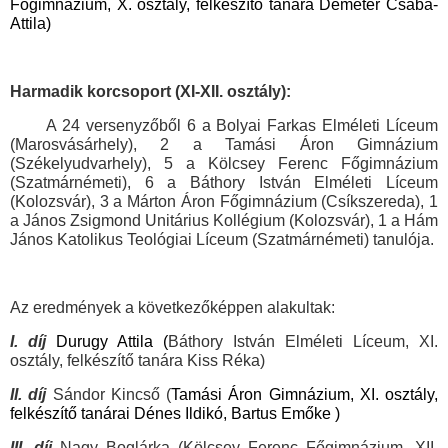
Főgimnázium, X. osztály, felkészítő tanára Demeter Csaba-
Attila)
Harmadik korcsoport (XI-XII. osztály):
A 24 versenyzőből 6 a Bolyai Farkas Elméleti Líceum
(Marosvásárhely), 2 a Tamási Áron Gimnázium
(Székelyudvarhely), 5 a Kölcsey Ferenc Főgimnázium
(Szatmárnémeti), 6 a Báthory István Elméleti Líceum
(Kolozsvár), 3 a Márton Áron Főgimnázium (Csíkszereda), 1
a János Zsigmond Unitárius Kollégium (Kolozsvár), 1 a Hám
János Katolikus Teológiai Líceum (Szatmárnémeti) tanulója.
Az eredmények a következőképpen alakultak:
I. díj
Durugy Attila (
Báthory István Elméleti Líceum, XI.
osztály, felkészítő tanára Kiss Réka)
II. díj
Sándor Kincső
(
Tamási Áron Gimnázium, XI. osztály,
felkészítő tanárai Dénes Ildikó,
Bartus Emőke )
III. díj
Nagy Boglárka (
Kölcsey Ferenc Főgimnázium, XII.