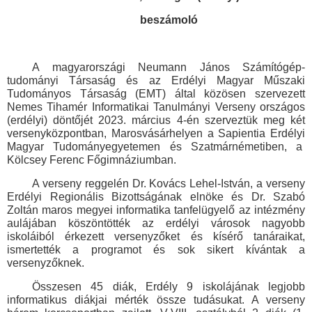
beszámoló
A magyarországi Neumann János Számítógép-
tudományi Társaság és az Erdélyi Magyar Műszaki
Tudományos Társaság (EMT) által közösen szervezett
Nemes Tihamér Informatikai Tanulmányi Verseny országos
(erdélyi) döntőjét 2023. március 4-én szerveztük meg két
versenyközpontban, Marosvásárhelyen a Sapientia Erdélyi
Magyar Tudományegyetemen és Szatmárnémetiben, a
Kölcsey Ferenc Főgimnáziumban.
A verseny reggelén Dr. Kovács Lehel-István, a verseny
Erdélyi Regionális Bizottságának elnöke és Dr. Szabó
Zoltán maros megyei informatika tanfelügyelő az intézmény
aulájában köszöntötték az erdélyi városok nagyobb
iskoláiból érkezett versenyzőket és kísérő tanáraikat,
ismertették a programot és sok sikert kívántak a
versenyzőknek.
Összesen 45 diák, Erdély 9 iskolájának legjobb
informatikus diákjai mérték össze tudásukat. A verseny