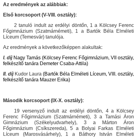
Az eredmények az alábbiak:
Első korcsoport (V-VIII. osztály):
2 tanuló indult az erdélyi döntőn, 1 a Kölcsey Ferenc
Főgimnázium (Szatmárnémeti), 1 a Bartók Béla Elméleti
Líceum (Temesvár) tanulója.
Az eredmények a következőképpen alakultak:
I. díj
Nagy Tamás
(Kölcsey Ferenc Főgimnázium, VII osztály,
felkészítő tanára Demeter Csaba-Attila)
II. díj
Kudor Laura
(Bartók Béla Elméleti Líceum, VIII. osztály,
felkészítő tanára Mauzer Erika)
Második korcsoport (IX-X. osztály):
19 versenyző indult az erdélyi döntőn, 4 a Kölcsey
Ferenc Főgimnázium (Szatmárnémeti), 3 a Tamási Áron
Gimnázium (Székelyudvarhely), 3 a Márton Áron
Főgimnázium (Csíkszereda), 5 a Bolyai Farkas Elméleti
Líceum (Marosvásárhely), 1 a Báthory István Elméleti