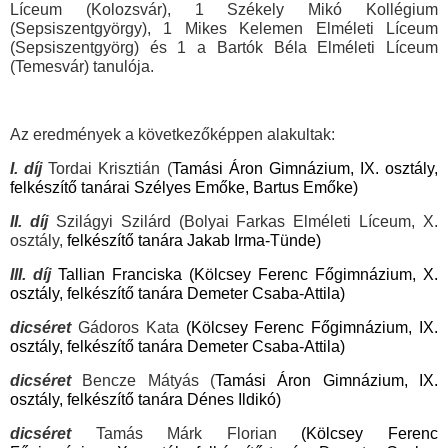
Líceum (Kolozsvár), 1 Székely Mikó Kollégium
(Sepsiszentgyörgy), 1 Mikes Kelemen Elméleti Líceum
(Sepsiszentgyörg) és 1 a Bartók Béla Elméleti Líceum
(Temesvár) tanulója.
Az eredmények a következőképpen alakultak:
I. díj
Tordai Krisztián
(
Tamási Áron Gimnázium, IX. osztály,
felkészítő tanárai Szélyes Emőke, Bartus Emőke)
II. díj
Szilágyi Szilárd (
Bolyai Farkas Elméleti Líceum, X.
osztály,
felkészítő tanára Jakab Irma-Tünde)
III. díj
Tallian Franciska (
Kölcsey Ferenc Főgimnázium, X.
osztály, felkészítő tanára Demeter Csaba-Attila)
dicséret
Gádoros Kata
(
Kölcsey Ferenc Főgimnázium, IX.
osztály, felkészítő tanára Demeter Csaba-Attila)
dicséret
Bencze Mátyás
(
Tamási Áron Gimnázium, IX.
osztály, felkészítő tanára Dénes Ildikó)
dicséret
Tamás Márk Florian
(
Kölcsey Ferenc