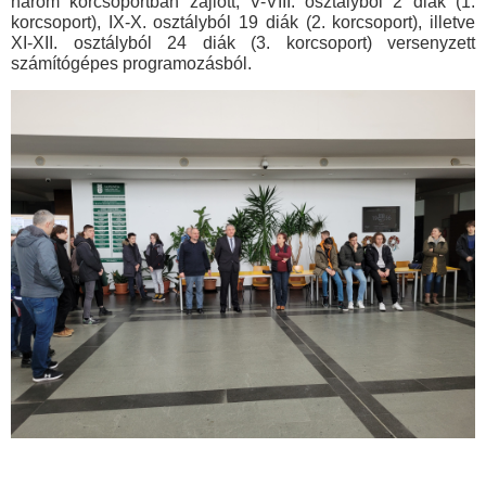
három korcsoportban zajlott, V-VIII. osztályból 2 diák (1.
korcsoport), IX-X. osztályból 19 diák (2. korcsoport), illetve
XI-XII. osztályból 24 diák (3. korcsoport) versenyzett
számítógépes programozásból.