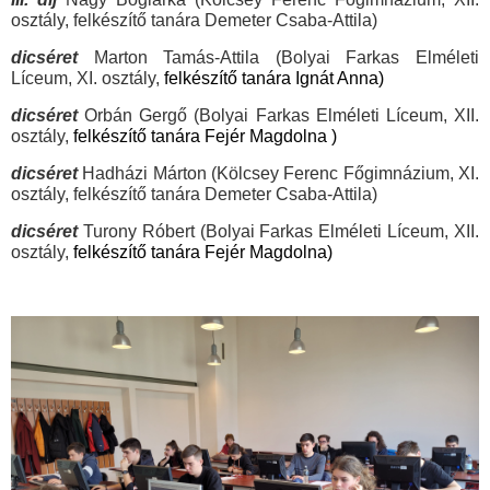
osztály, felkészítő tanára Demeter Csaba-Attila)
dicséret
Marton Tamás-Attila (
Bolyai Farkas Elméleti
Líceum, XI. osztály,
felkészítő tanára Ignát Anna)
dicséret
Orbán Gergő (
Bolyai Farkas Elméleti Líceum, XII.
osztály,
felkészítő tanára Fejér Magdolna )
dicséret
Hadházi Márton
(Kölcsey Ferenc Főgimnázium, XI.
osztály, felkészítő tanára Demeter Csaba-Attila)
dicséret
Turony Róbert
(
Bolyai Farkas Elméleti Líceum, XII.
osztály,
felkészítő tanára Fejér Magdolna)