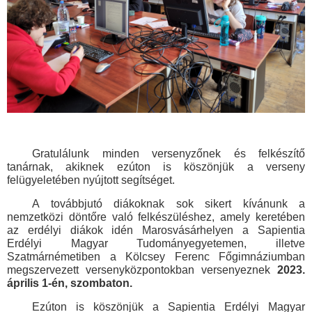
Gratulálunk minden versenyzőnek és felkészítő
tanárnak, akiknek ezúton is köszönjük a verseny
felügyeletében nyújtott segítséget.
A továbbjutó diákoknak sok sikert kívánunk a
nemzetközi döntőre való felkészüléshez, amely keretében
az erdélyi diákok idén Marosvásárhelyen a Sapientia
Erdélyi Magyar Tudományegyetemen, illetve
Szatmárnémetiben a Kölcsey Ferenc Főgimnáziumban
megszervezett versenyközpontokban versenyeznek
2023.
április 1-én, szombaton.
Ezúton is köszönjük a Sapientia Erdélyi Magyar