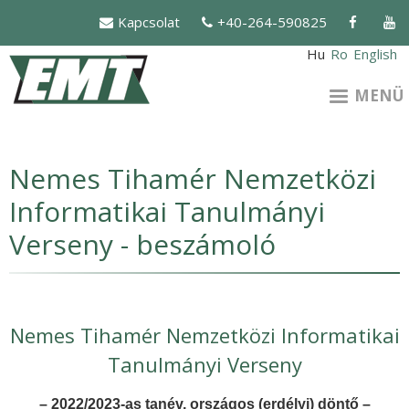
Ugrás
Kapcsolat
+40-264-590825
a
tartalomra
Hu
Ro
English
MENÜ
Nemes Tihamér Nemzetközi
Informatikai Tanulmányi
Verseny - beszámoló
Nemes Tihamér Nemzetközi Informatikai
Tanulmányi Verseny
–
2022/2023-as tanév, országos (erdélyi) döntő –