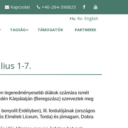
Kapcsolat
+40-264-590825
Hu
Ro
English
TAGSÁG
TÁMOGATÓK
PARTNEREK
ius 1-7.
ben legeredményesebb diákok számára ismét
 idén Kárpátalján (Beregszász) szerveztek meg
yolít Erdélyben), III. fordulójának (országos
Miklós Elméleti Líceum, Torda) és jómagam, Dobra