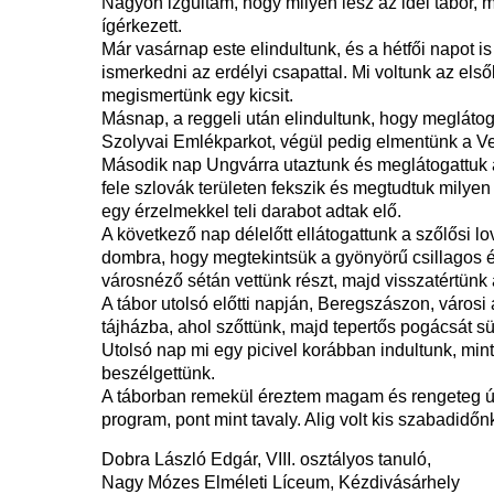
Nagyon izgultam, hogy milyen lesz az idei tábor, 
ígérkezett.
Már vasárnap este elindultunk, és a hétfői napot is 
ismerkedni az erdélyi csapattal. Mi voltunk az el
megismertünk egy kicsit.
Másnap, a reggeli után elindultunk, hogy megláto
Szolyvai Emlékparkot, végül pedig elmentünk a Ve
Második nap Ungvárra utaztunk és meglátogattuk az
fele szlovák területen fekszik és megtudtuk mily
egy érzelmekkel teli darabot adtak elő.
A következő nap délelőtt ellátogattunk a szőlősi l
dombra, hogy megtekintsük a gyönyörű csillagos é
városnéző sétán vettünk részt, majd visszatértünk 
A tábor utolsó előtti napján, Beregszászon, városi
tájházba, ahol szőttünk, majd tepertős pogácsát s
Utolsó nap mi egy picivel korábban indultunk, mint 
beszélgettünk.
A táborban remekül éreztem magam és rengeteg új 
program, pont mint tavaly. Alig volt kis szabadidőn
Dobra László Edgár,
VIII. osztályos tanuló,
Nagy Mózes Elméleti Líceum, Kézdivásárhely