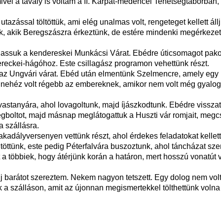
mivel a tavaly is voltam a II. Kárpát-medencei Tehetségtáborba
utazással töltöttük, ami elég unalmas volt, rengeteget kellett áll
sők, akik Beregszászra érkeztünk, de estére mindenki megérkeze
gassuk a kendereskei Munkácsi Várat. Ebédre úticsomagot pakolt
reckei-hágóhoz. Este csillagász programon vehettünk részt.
 Ungvári várat. Ebéd után elmentünk Szelmencre, amely egy ket
en nehéz volt régebb az embereknek, amikor nem volt még gyalo
ovastanyára, ahol lovagoltunk, majd íjászkodtunk. Ebédre vissza
gboltot, majd másnap meglátogattuk a Huszti vár romjait, megcs
a szállásra.
 akadályversenyen vettünk részt, ahol érdekes feladatokat kelle
ütöttünk, este pedig Péterfalvára buszoztunk, ahol táncházat sz
a többiek, hogy átérjünk korán a határon, mert hosszú vonatút vá
barátot szereztem. Nekem nagyon tetszett. Egy dolog nem volt t
k a szálláson, amit az újonnan megismertekkel tölthettünk volna 