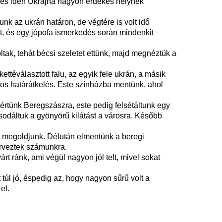
n, és idén Ukrajna nagyon érdekes helynek
junk az ukrán határon, de végtére is volt idő
tt, és egy jópofa ismerkedés során mindenkit
ak, tehát bécsi szeletet ettünk, majd megnéztük a
téválasztott falu, az egyik fele ukrán, a másik
gos határátkelés. Este színházba mentünk, ahol
tértünk Beregszászra, este pedig felsétáltunk egy
odáltuk a gyönyörű kilátást a városra. Később
tt megoldjunk. Délután elmentünk a beregi
erveztek számunkra.
rt ránk, ami végül nagyon jól telt, mivel sokat
úl jó, éspedig az, hogy nagyon sűrű volt a
el.