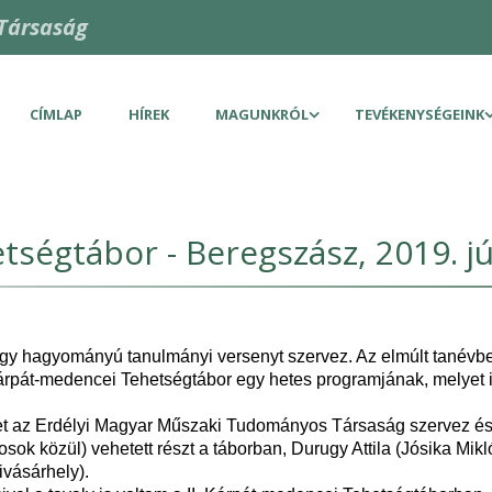
Társaság
CÍMLAP
HÍREK
MAGUNKRÓL
TEVÉKENYSÉGEINK
tségtábor - Beregszász, 2019. júl
gy hagyományú tanulmányi versenyt szervez. Az elmúlt tanév
 Kárpát-medencei Tehetségtábor egy hetes programjának, melyet
az Erdélyi Magyar Műszaki Tudományos Társaság szervez és bon
ályosok közül) vehetett részt a táborban, Durugy Attila (Jósika 
vásárhely).