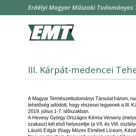
Ugrás
Erdélyi Magyar Műszaki Tudományos 
a
tartalomra
Fő
navigáció
III. Kárpát-medencei Tehe
A Magyar Természettudományi Társulat három, na
lehetőség adódott, hogy részesei legyenek a III.
2019. július 1-7. időszakban.
A Hevesy György Országos Kémia Verseny (melyet 
szakasz) két első helyezettje (a VII. és VIII. oszt
László Edgár (Nagy Mózes Elméleti Líceum, Kézdi