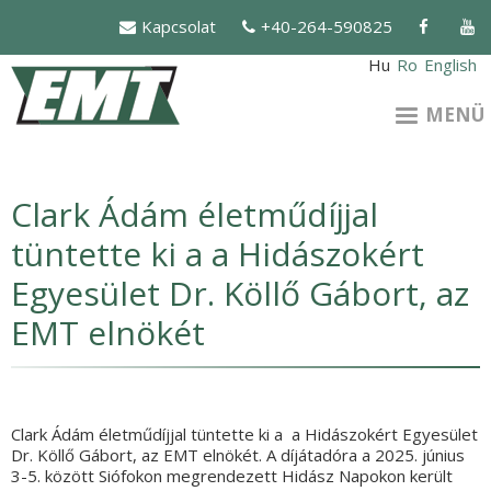
Ugrás
Kapcsolat
+40-264-590825
a
tartalomra
Hu
Ro
English
MENÜ
Clark Ádám életműdíjjal
tüntette ki a a Hidászokért
Egyesület Dr. Köllő Gábort, az
EMT elnökét
Clark Ádám életműdíjjal tüntette ki a a Hidászokért Egyesület
Dr. Köllő Gábort, az EMT elnökét. A díjátadóra a 2025. június
3-5. között Siófokon megrendezett Hidász Napokon került