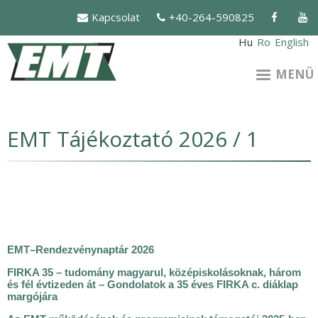
Ugrás
Kapcsolat
+40-264-590825
a
tartalomra
Hu
Ro
English
MENÜ
EMT Tájékoztató 2026 / 1
EMT–Rendezvénynaptár 2026
FIRKA 35 – tudomány magyarul, középiskolásoknak, három
és fél évtizeden át – Gondolatok a 35 éves FIRKA c. diáklap
margójára