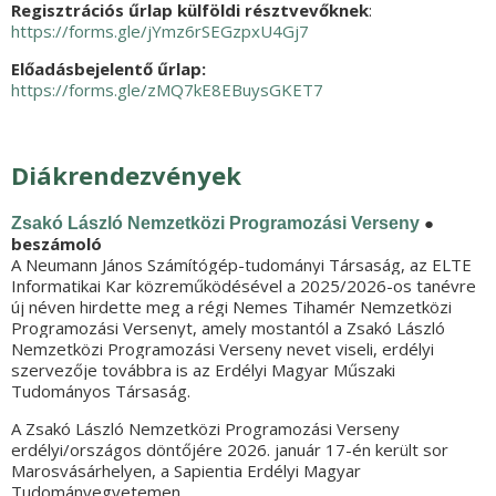
Regisztrációs űrlap külföldi résztvevőknek
:
https://forms.gle/jYmz6rSEGzpxU4Gj7
Előadásbejelentő űrlap:
https://forms.gle/zMQ7kE8EBuysGKET7
Diákrendezvények
●
Zsakó László Nemzetközi Programozási Verseny
beszámoló
A Neumann János Számítógép-tudományi Társaság, az ELTE
Informatikai Kar közreműködésével a 2025/2026-os tanévre
új néven hirdette meg a régi Nemes Tihamér Nemzetközi
Programozási Versenyt, amely mostantól a Zsakó László
Nemzetközi Programozási Verseny nevet viseli, erdélyi
szervezője továbbra is az Erdélyi Magyar Műszaki
Tudományos Társaság.
A Zsakó László Nemzetközi Programozási Verseny
erdélyi/országos döntőjére 2026. január 17-én került sor
Marosvásárhelyen, a Sapientia Erdélyi Magyar
Tudományegyetemen.