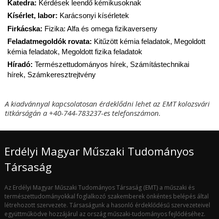
Katedra:
Kérdések leendő kémikusoknak
Kísérlet, labor:
Karácsonyi kísérletek
Firkácska:
Fizika: Alfa és omega fizikaverseny
Feladatmegoldók rovata:
Kitűzött kémia feladatok,
Megoldott
kémia feladatok,
Megoldott fizika feladatok
Híradó:
Természettudományos hírek, Számítástechnikai
hírek,
Számkeresztrejtvény
A kiadvánnyal kapcsolatosan érdeklődni lehet az EMT kolozsvári
titkárságán a +40-744-783237-es telefonszámon.
Erdélyi Magyar Műszaki Tudományos
Társaság
Az Erdélyi Magyar Műszaki Tudományos Társaság (EMT) a műszaki és
természettudományokkal foglalkozó szakemberek önkéntes belépés által
létrehozott szervezete. Társaságunk a hasonló érdeklődésű szervezeteivel
együttműködve hozzájárul az ország műszaki-tudományos fejlődéséhez.