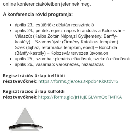
online konferenciakötetben jelennek meg.
A konferencia rövid programja:
április 23., csütörtök: délután regisztráció
április 24., péntek: egész napos kirándulás a Kolozsvár –
Válaszút (Kallós Zoltán Néprajzi Gyűjtemény, Bánffy-
kastély) – Szamosújvár (Örmény Katolikus templom) –
Szék (tájház, református templom, ebéd) – Bonchida
(Bánffy-kastély) – Kolozsvár tervezett útvonalon
április 25., szombat: plenáris előadások, szekció-előadások
április 26., vasárnap: városnézés, hazautazás
Regisztrációs űrlap belföldi
résztvevőknek:
https://forms.gle/ce33Rpdb4KkKtdvr6
Regisztrációs űrlap külföldi
résztvevőknek
:
https://forms.gle/JrHuJEGLWmQeFMFKA