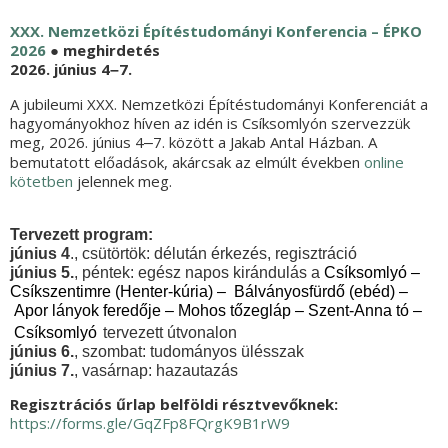
XXX. Nemzetközi Építéstudományi Konferencia – ÉPKO
202
6
● meghirdetés
2026. június 4
7.
–
A jubileumi XXX. Nemzetközi Építéstudományi Konferenciát a
hagyományokhoz híven az idén is Csíksomlyón szervezzük
meg, 2026. június 4
7. között a Jakab Antal Házban. A
–
bemutatott előadások, akárcsak az elmúlt években
online
kötetben
jelennek meg.
Tervezett program:
június 4
., csütörtök: délután érkezés, regisztráció
június 5.
, péntek: egész napos kirándulás a
Csíksomlyó –
Csíkszentimre (Henter-kúria) – Bálványosfürdő (ebéd) –
Apor lányok feredője – Mohos tőzegláp – Szent-Anna tó –
Csíksomlyó
tervezett útvonalon
június 6.
, szombat: tudományos ülésszak
június 7.
, vasárnap: hazautazás
Regisztrációs űrlap belföldi résztvevőknek:
https://forms.gle/GqZFp8FQrgK9B1rW9