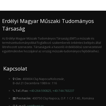
Erdélyi Magyar Műszaki Tudományos
Társaság
Az Erdélyi Magyar Műszaki Tudományos Társaság (EMT) a műszaki és
természettudományokkal foglalkozó szakemberek önkéntes belépés által
létrehozott szervezete. Társaságunk a hasonló érdeklődésű szervezeteivel
együttműködve hozzájárul az ország műszaki-tudományos fejlődéséhez.
Kapcsolat
Cím:
400604 Cluj-Napoca/Kolozsvár,
B-dul 21 Decembrie 1989 nr. 116
Tel./Fax:
+40-264-590825
,
+40-744-783237
Postacím:
400750 Cluj-Napoca, O.P. 1 C.P. 140., Románia
E-mail:
emt@emt.ro