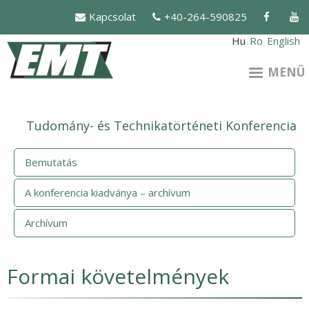
Ugrás
Kapcsolat
+40-264-590825
a
tartalomra
Hu
Ro
English
MENÜ
Tudomány- és Technikatörténeti Konferencia
Bemutatás
A konferencia kiadványa – archívum
Archívum
Formai követelmények