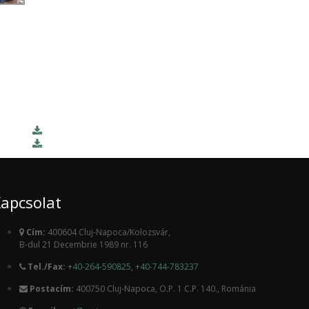
apcsolat
Cím:
400604 Cluj-Napoca/Kolozsvár,
B-dul 21 Decembrie 1989 nr. 116
Tel./Fax:
+40-264-590825
,
+40-744-783237
Postacím:
400750 Cluj-Napoca, O.P. 1 C.P. 140., Románia