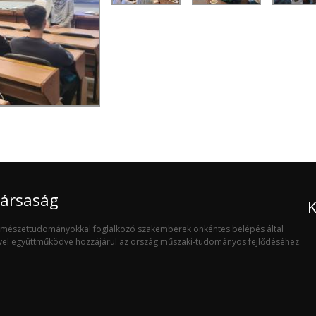
Társaság
K
ermészettudományokkal foglalkozó szakemberek önkéntes belépés által
ivel együttműködve hozzájárul az ország műszaki-tudományos fejlődéséhez.