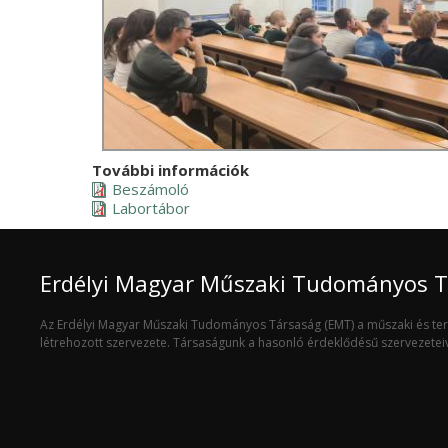
További információk
Beszámoló
Labortábor
Erdélyi Magyar Műszaki Tudományos 
Az Erdélyi Magyar Műszaki Tudományos Társaság (EMT) a műszaki és t
létrehozott szervezete. Társaságunk a hasonló érdeklődésű szervezete