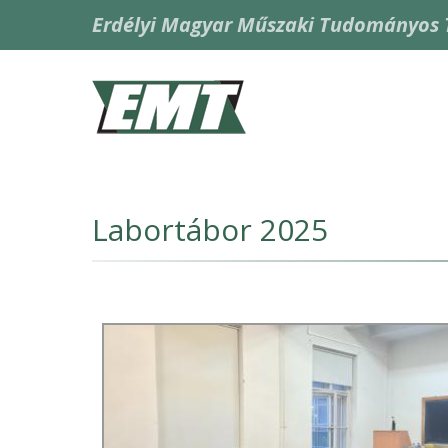
Ugrás
Erdélyi Magyar Műszaki Tudományos 
a
tartalomra
Fő
navigáció
Labortábor 2025