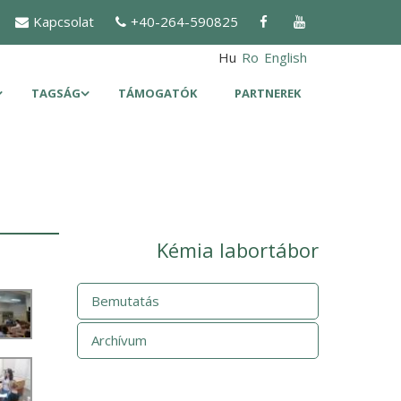
Kapcsolat
+40-264-590825
Hu
Ro
English
TAGSÁG
TÁMOGATÓK
PARTNEREK
Kémia labortábor
Bemutatás
Archívum