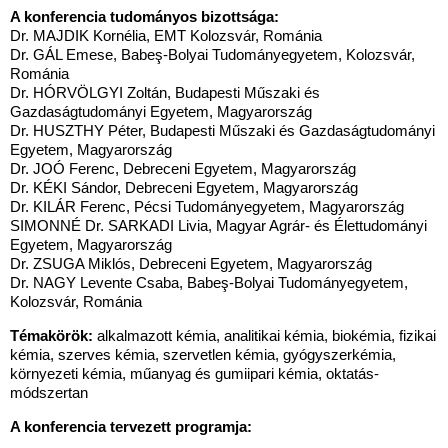
A konferencia tudományos bizottsága:
Dr. MAJDIK Kornélia, EMT Kolozsvár, Románia
Dr.
GÁL Emese, Babeş-Bolyai Tudományegyetem, Kolozsvár,
Románia
Dr.
HÓRVÖLGYI Zoltán, Budapesti Műszaki és
Gazdaságtudományi Egyetem, Magyarország
Dr.
HUSZTHY Péter, Budapesti Műszaki és Gazdaságtudományi
Egyetem, Magyarország
Dr. JOÓ Ferenc, Debreceni Egyetem, Magyarország
Dr. KÉKI Sándor, Debreceni Egyetem, Magyarország
Dr. KILÁR Ferenc, Pécsi Tudományegyetem, Magyarország
SIMONNÉ Dr. SARKADI Livia, Magyar Agrár- és Élettudományi
Egyetem, Magyarország
Dr.
ZSUGA Miklós, Debreceni Egyetem, Magyarország
Dr.
NAGY Levente Csaba, Babeş-Bolyai Tudományegyetem,
Kolozsvár, Románia
Témakörök:
alkalmazott kémia, analitikai kémia, biokémia, fizikai
kémia, szerves kémia, szervetlen kémia, gyógyszerkémia,
környezeti kémia, műanyag és gumiipari kémia, oktatás-
módszertan
A konferencia tervezett programja: