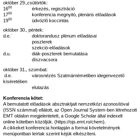
október 29.,csütörtök:
00
16
érkezés, regisztráció
00
17
konferencia megnyitó, plenáris előadások
00
19
üdvözlő koccintás
október 30., péntek:
-
d.e.
doktorandusz plénum előadásai
poszterek
szekció-előadások
d.u. diák-poszterek bemutatása
díszvacsora
október 31., szombat:
d.e. városnézés Szatmárnémetiben idegenvezető
kíséretében
elutazás
Konferencia kötet:
A bemutatott előadások absztraktjait nemzetközi azonosítóval
(ISSN számmal) ellátott, az Open Journal System-ben létrehozott
EMT oldalon megjelentetett, a Google Scholar által indexelt
online
kötetben
közöljük. (
https://ojs.emt.ro/chem
).
A cikkeket konferencia honlapján a
formai követelmények
menüpontban leírtak szerint kéjük elkészíteni.