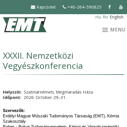
Skip
Kapcsolat
+40-264-590825
to
main
Hu
Ro
English
content
MENU
XXXII. Nemzetközi
Vegyészkonferencia
Helyszín
Szatmárnémeti, Megmaradás Háza
Időpont
2026. October 29
Vége
–31.
Szervezők:
Erdélyi Magyar Műszaki Tudományos Társaság (EMT), Kémia
Szakosztály
Babeș - Bolyai Tudományegyetem, Kémia és Vegyészmérnöki