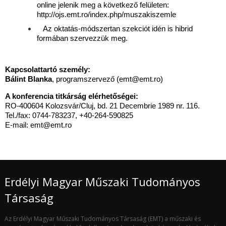
online jelenik meg a következő felületen:
http://ojs.emt.ro/index.php/muszakiszemle
Az oktatás-módszertan szekciót idén is hibrid
formában szervezzük meg.
Kapcsolattartó személy:
Bálint Blanka
, programszervező (emt@emt.ro)
A konferencia titkárság elérhetőségei:
RO-400604 Kolozsvár/Cluj, bd. 21 Decembrie 1989 nr. 116.
Tel./fax: 0744-783237, +40-264-590825
E-mail:
emt@emt.ro
Erdélyi Magyar Műszaki Tudományos
Társaság
Az Erdélyi Magyar Műszaki Tudományos Társaság (EMT) a műszaki és