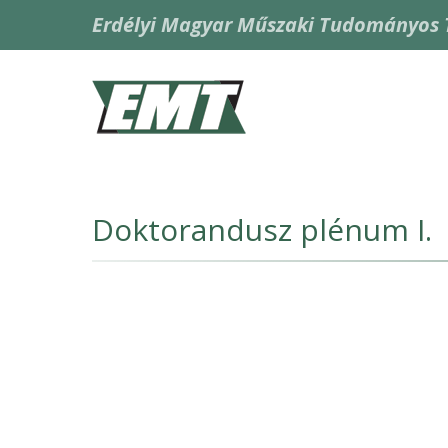
Skip
Erdélyi Magyar Műszaki Tudományos 
to
main
content
Fő
navigáció
Doktorandusz plénum I.