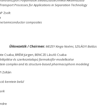
rántranszport Folyamatok Elválasztástechnikai Alkalmazása
ransport Processes for Applications in Separation Technology
P Zsolt
a
MXene/semiconductor composites
Ülésvezetők / Chairmen:
MEZEY Kinga Noémi, SZILÁGYI Balázs
nte Csaba, BRÉM Jürgen, BENCZE László Csaba
felépítése és szerkezetalapú farmakofór-modellezése
rotein complex and its structure-based pharmacophore modeling
I Zoltán
ió keretein belül
work
Endre