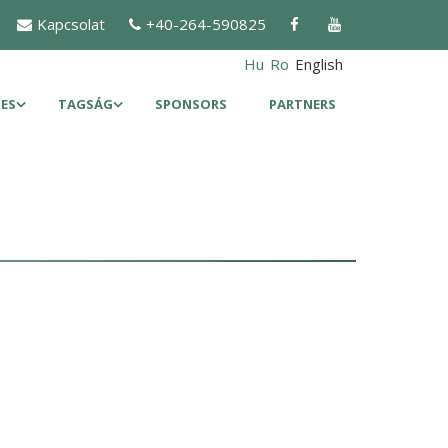
Kapcsolat
+40-264-590825
Hu
Ro
English
ES
TAGSÁG
SPONSORS
PARTNERS