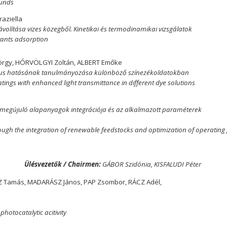
ounds
aziella
olítása vizes közegből. Kinetikai és termodinamikai vizsgálatok
tants adsorption
örgy, HÓRVÖLGYI Zoltán, ALBERT Emőke
ikus hatásának tanulmányozása különböző színezékoldatokban
tings with enhanced light transmittance in different dye solutions
e megújuló alapanyagok integrációja és az alkalmazott paraméterek
rough the integration of renewable feedstocks and optimization of operatin
Ülésvezetők / Chairmen:
GÁBOR Szidónia, KISFALUDI Péter
ICZ Tamás, MADARÁSZ János, PAP Zsombor, RÁCZ Adél,
e
hotocatalytic acitivity