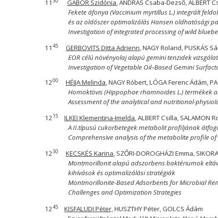
30
11
GÁBOR Szidónia
, ANDRÁS Csaba-Dezső, ALBERT C
Fekete áfonya (Vaccinium myrtillus L.) integrált f
és az oldószer optimalizálás Hansen oldhatósági p
Investigation of integrated processing of wild blueb
45
11
GERBOVITS Ditta Adrienn
, NAGY Roland, PUSKÁS S
EOR célú növényolaj alapú gemini tenzidek vizsgála
Investigation of Vegetable Oil–Based Gemini Surfact
00
12
HÉJJA Melinda
, NAGY Róbert, LÓGA Ferenc Ádám, 
Homoktövis (Hippophae rhamnoides L.) termékek anal
Assessment of the analytical and nutritional-physio
15
12
ILKEI Klementina-Imelda
, ALBERT Csilla, SALAMON R
A II.típusú cukorbetegek metabolit profiljának át
Comprehensive analysis of the metabolite profile o
30
12
KECSKÉS Karina
, SZŐRI-DOROGHÁZI Emma, SIKOR
Montmorillonit alapú adszorbens baktériumok eltáv
kihívások és optimalizálási stratégiák
Montmorillonite-Based Adsorbents for Microbial Re
Challenges and Optimization Strategies
45
12
KISFALUDI Péter,
HUSZTHY Péter, GOLCS Ádám