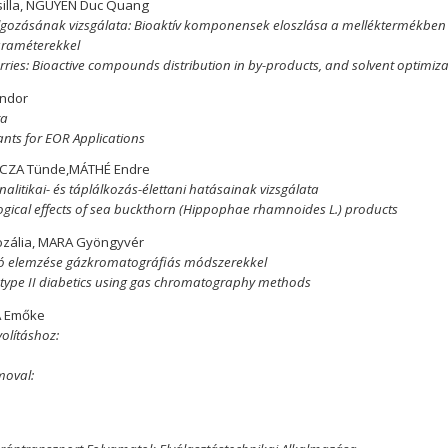
silla, NGUYEN Duc Quang
eldolgozásának vizsgálata: Bioaktív komponensek eloszlása a melléktermékbe
araméterekkel
erries: Bioactive compounds distribution in by-products, and solvent optimiz
ándor
ta
ants for EOR Applications
PACZA Tünde,MÁTHÉ Endre
itikai- és táplálkozás-élettani hatásainak vizsgálata
logical effects of sea buckthorn (Hippophae rhamnoides L.) products
ozália, MARA Gyöngyvér
fogó elemzése gázkromatográfiás módszerekkel
f type II diabetics using gas chromatography methods
A Emőke
olításhoz:
moval: