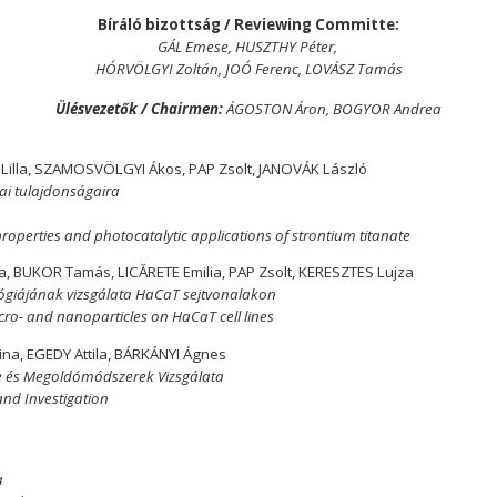
Bíráló bizottság / Reviewing Committe:
GÁL Emese, HUSZTHY Péter,
HÓRVÖLGYI Zoltán, JOÓ Ferenc, LOVÁSZ Tamás
Ülésvezetők / Chairmen:
ÁGOSTON Áron, BOGYOR Andrea
Lilla, SZAMOSVÖLGYI Ákos, PAP Zsolt, JANOVÁK László
iai tulajdonságaira
roperties and photocatalytic applications of strontium titanate
la, BUKOR Tamás, LICĂRETE Emilia, PAP Zsolt, KERESZTES Lujza
ógiájának vizsgálata HaCaT sejtvonalakon
icro- and nanoparticles on HaCaT cell lines
a, EGEDY Attila, BÁRKÁNYI Ágnes
se és Megoldómódszerek Vizsgálata
and Investigation
a