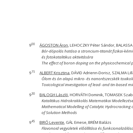
00
9
ÁGOSTON Áron
, LEHOCZKY Péter Sándor, BALASSA 
Bór-dópolás hatása a stroncium-titanát fizikai-kém
és fotokatalitikus aktivitására
The effect of boron doping on the physicochemical p
15
9
ALBERT Krisztina
, DÁVID Adrienn-Dorisz, SZALMA Lil
Ólom és ón alapú mikro- és nanorészecskék toxikol
Toxicological investigation of lead- and tin-based m
30
9
BALOGH László
, HORVÁTH Dominik, TOMASEK Szabin
Katalitikus Hidrokrakkolás Matematikai Modellezé
Mathematical Modelling of Catalytic Hydrocracking 
of Solution Methods
45
9
BIRÓ Levente
, GÁL Emese, BRÉM Balázs
Flavonoid vegyületek előállítása és funkcionalizálás