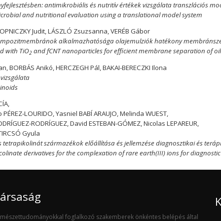
jlesztésben: antimikrobiális és nutritív értékek vizsgálata transzlációs mo
microbial and nutritional evaluation using a translational model system
 KOPNICZKY Judit, LÁSZLÓ Zsuzsanna, VERÉB Gábor
kompozitmembránok alkalmazhatósága olajemulziók hatékony membránsze
d with TiO
and fCNT nanoparticles for efficient membrane separation of oi
2
tan, BORBÁS Anikó, HERCZEGH Pál, BAKAI-BERECZKI Ilona
vizsgálata
inoids
CÍA,
o PÉREZ-LOURIDO, Yasniel BABÍ ARAUJO, Melinda WUEST,
RODRÍGUEZ-RODRÍGUEZ, David ESTEBAN-GÓMEZ, Nicolas LEPAREUR,
 TIRCSÓ Gyula
 és tetrapikolinát származékok előállítása és jellemzése diagnosztikai és te
icolinate derivatives for the complexation of rare earth(III) ions for diagnost
Társaság
K
ermészettudományokkal foglalkozó szakemberek önkéntes belépés által