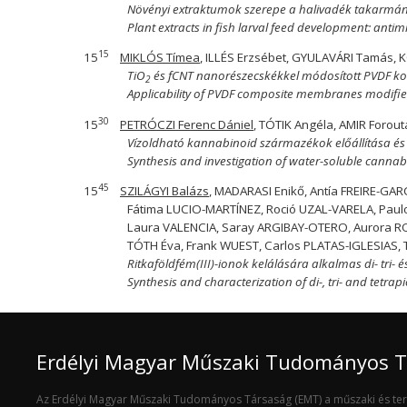
Növényi extraktumok szerepe a halivadék takarmányfe
Plant extracts in fish larval feed development: anti
15
15
MIKLÓS Tímea
, ILLÉS Erzsébet, GYULAVÁRI Tamás,
TiO
és fCNT nanorészecskékkel módosított PVDF 
2
Applicability of PVDF composite membranes modifie
30
15
PETRÓCZI Ferenc Dániel
, TÓTIK Angéla, AMIR Forou
Vízoldható kannabinoid származékok előállítása és 
Synthesis and investigation of water-soluble cannab
45
15
SZILÁGYI Balázs
, MADARASI Enikő, Antía FREIRE-GAR
Fátima LUCIO-MARTÍNEZ, Roció UZAL-VARELA, Paul
Laura VALENCIA, Saray ARGIBAY-OTERO, Aurora 
TÓTH Éva, Frank WUEST, Carlos PLATAS-IGLESIAS,
Ritkaföldfém(III)-ionok kelálására alkalmas di- tri-
Synthesis and characterization of di-, tri- and tetrap
Erdélyi Magyar Műszaki Tudományos 
Az Erdélyi Magyar Műszaki Tudományos Társaság (EMT) a műszaki és t