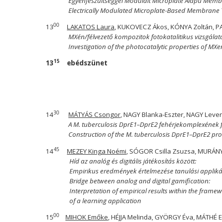
Egyenfeszültséggel Modulált Microplate Alapú Memb
Electrically Modulated Microplate-Based Membrane T
00
13
LAKATOS Laura
, KUKOVECZ Ákos, KÓNYA Zoltán, PA
MXén/félvezető kompozitok fotokatalitikus vizsgálat
Investigation of the photocatalytic properties of 
15
13
ebédszünet
30
14
MÁTYÁS Csongor
, NAGY Blanka-Eszter, NAGY Leve
A M. tuberculosis DprE1–DprE2 fehérjekomplexének 
Construction of the M. tuberculosis DprE1–DprE2 p
45
14
MEZEY Kinga Noémi
, SÓGOR Csilla Zsuzsa, MURÁNY
Híd az analóg és digitális játékosítás között:
Empirikus eredmények értelmezése tanulási applikác
Bridge between analog and digital gamification:
Interpretation of empirical results within the frame
of a learning application
00
15
MIHOK Emőke
, HÉJJA Melinda, GYÖRGY Éva, MÁTHÉ 