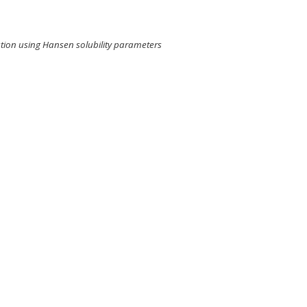
n
ation using Hansen solubility parameters