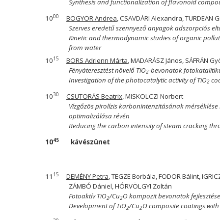
Synthesis and functionalization of flavonoid comp
00
10
BOGYOR Andrea
, CSAVDÁRI Alexandra, TURDEAN Gr
Szerves eredetű szennyező anyagok adszorpciós eltáv
Kinetic and thermodynamic studies of organic pollu
from water
15
10
BORS Adrienn Márta
, MADARÁSZ János, SÁFRÁN Gy
Fényáteresztést növelő TiO
-bevonatok fotokatalit
2
Investigation of the photocatalytic activity of TiO
coa
2
30
10
CSUTORÁS Beatrix
, MISKOLCZI Norbert
Vízgőzös pirolízis karbonintenzitásának mérséklés
optimalizálása révén
Reducing the carbon intensity of steam cracking th
45
10
kávészünet
15
11
DEMÉNY Petra
, TEGZE Borbála, FODOR Bálint, IGR
ZÁMBÓ Dániel, HÓRVÖLGYI Zoltán
Fotoaktív TiO
/Cu
O kompozit bevonatok fejlesztés
2
2
Development of TiO
/Cu
O composite coatings with p
2
2