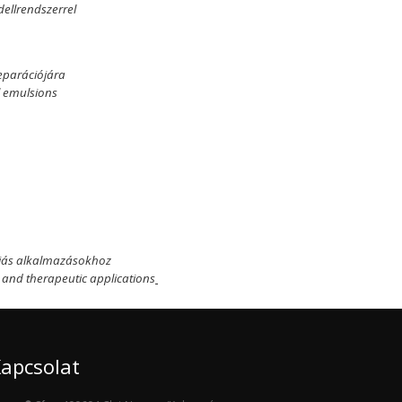
dellrendszerrel
parációjára
l emulsions
rápiás alkalmazásokhoz
ic and therapeutic applications
apcsolat