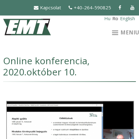
Mergi
Kapcsolat
+40-264-590825
la
conţinutul
Hu
Ro
English
principal
MENIU
Online konferencia,
2020.október 10.