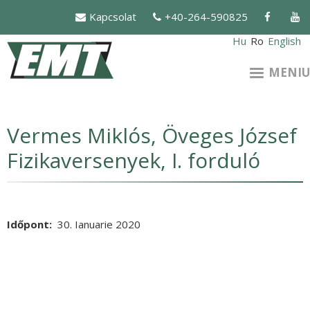
Mergi
Kapcsolat
+40-264-590825
la
conţinutul
Hu
Ro
English
principal
MENIU
Vermes Miklós, Öveges József
Fizikaversenyek, I. forduló
Időpont
30. Ianuarie 2020