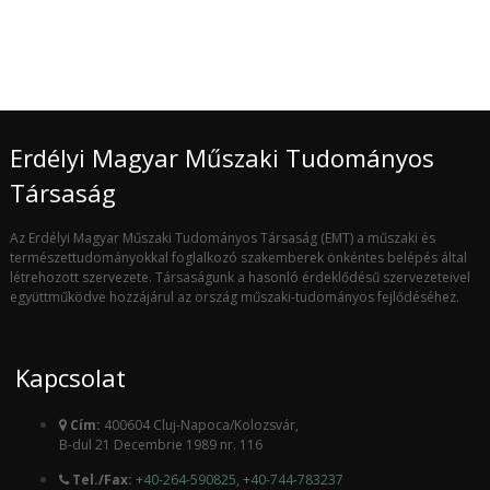
Erdélyi Magyar Műszaki Tudományos
Társaság
Az Erdélyi Magyar Műszaki Tudományos Társaság (EMT) a műszaki és
természettudományokkal foglalkozó szakemberek önkéntes belépés által
létrehozott szervezete. Társaságunk a hasonló érdeklődésű szervezeteivel
együttműködve hozzájárul az ország műszaki-tudományos fejlődéséhez.
Kapcsolat
Cím:
400604 Cluj-Napoca/Kolozsvár,
B-dul 21 Decembrie 1989 nr. 116
Tel./Fax:
+40-264-590825
,
+40-744-783237