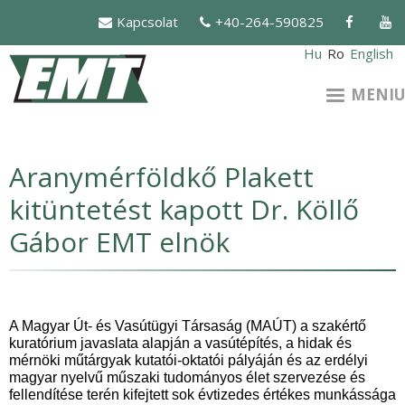
Mergi
Kapcsolat
+40-264-590825
la
conţinutul
Hu
Ro
English
principal
MENIU
Aranymérföldkő Plakett
kitüntetést kapott Dr. Köllő
Gábor EMT elnök
A Magyar Út- és Vasútügyi Társaság (MAÚT) a szakértő
kuratórium javaslata alapján a vasútépítés, a hidak és
mérnöki műtárgyak
kutatói-oktatói pályáján és az erdélyi
magyar
nyelvű műszaki tudományos élet szervezése
és
fellendítése terén
kifejtett
sok évtizedes
értékes munkássága