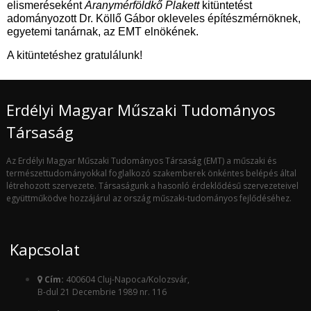
elismeréseként
Aranymérföldkő Plakett
kitüntetést
adományozott Dr. Köllő Gábor okleveles építészmérnöknek,
egyetemi tanárnak, az EMT elnökének.
A kitüntetéshez gratulálunk!
Erdélyi Magyar Műszaki Tudományos
Társaság
Az Erdélyi Magyar Műszaki Tudományos Társaság (EMT) a műszaki és
természettudományokkal foglalkozó szakemberek önkéntes belépés által
létrehozott szervezete. Társaságunk a hasonló érdeklődésű szervezeteivel
együttműködve hozzájárul az ország műszaki-tudományos fejlődéséhez.
Kapcsolat
Cím:
400604 Cluj-Napoca/Kolozsvár,
B-dul 21 Decembrie 1989 nr. 116