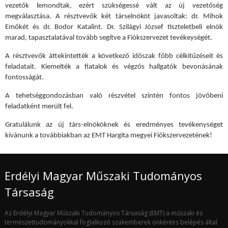
vezetők lemondtak, ezért szükségessé vált az új vezetőség
megválasztása. A résztvevők két társelnököt javasoltak: dr. Mihok
Emőkét és dr. Bodor Katalint. Dr. Szilágyi József tiszteletbeli elnök
marad, tapasztalatával tovább segítve a Fiókszervezet tevékeységét.
A résztvevők áttekintették a következő időszak főbb célkitűzéseit és
feladatait. Kiemelték a fiatalok és végzős hallgatók bevonásának
fontosságát.
A tehetséggondozásban való részvétel szintén fontos jövőbeni
feladatként merült fel.
Gratulálunk az új társ-elnököknek és eredményes tevékenységet
kívánunk a továbbiakban az EMT Hargita megyei Fiókszervezetének!
Erdélyi Magyar Műszaki Tudományos
Társaság
Az Erdélyi Magyar Műszaki Tudományos Társaság (EMT) a műszaki és
természettudományokkal foglalkozó szakemberek önkéntes belépés által