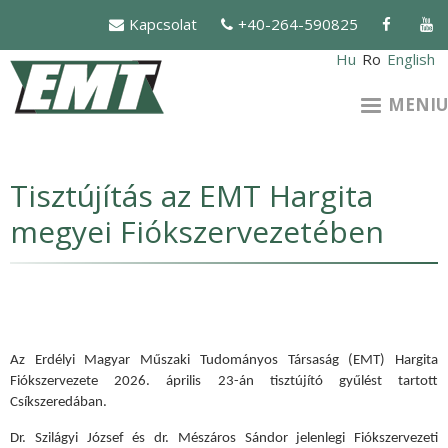
Mergi
Kapcsolat
+40-264-590825
la
conţinutul
Hu
Ro
English
principal
MENIU
Tisztújítás az EMT Hargita
megyei Fiókszervezetében
Az Erdélyi Magyar Műszaki Tudományos Társaság (EMT) Hargita
Fiókszervezete 2026. április 23-án tisztújító gyűlést tartott
Csíkszeredában.
Dr. Szilágyi József és dr. Mészáros Sándor jelenlegi Fiókszervezeti