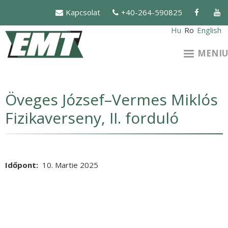
Mergi
Kapcsolat
+40-264-590825
la
conţinutul
Hu
Ro
English
principal
MENIU
Öveges József–Vermes Miklós
Fizikaverseny, II. forduló
Időpont
10. Martie 2025