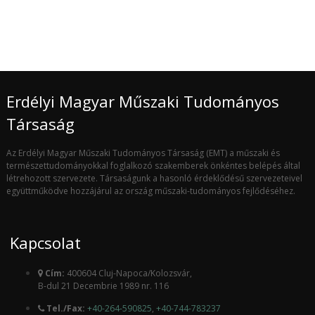
Erdélyi Magyar Műszaki Tudományos
Társaság
Az Erdélyi Magyar Műszaki Tudományos Társaság (EMT) a műszaki és
természettudományokkal foglalkozó szakemberek önkéntes belépés által
létrehozott szervezete. Társaságunk a hasonló érdeklődésű szervezeteivel
együttműködve hozzájárul az ország műszaki-tudományos fejlődéséhez.
Kapcsolat
Cím:
400604 Cluj-Napoca/Kolozsvár,
B-dul 21 Decembrie 1989 nr. 116
Tel./Fax:
+40-264-590825
,
+40-744-783237