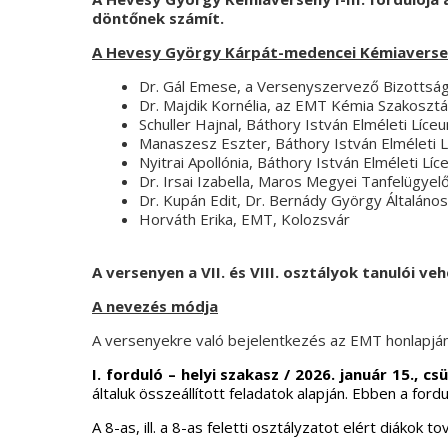
döntőnek számít.
A Hevesy György Kárpát-medencei Kémiaversen
Dr. Gál Emese, a Versenyszervező Bizotts
Dr. Majdik Kornélia, az EMT Kémia Szakoszt
Schuller Hajnal, Báthory István Elméleti Líce
Manaszesz Eszter, Báthory István Elméleti 
Nyitrai Apollónia, Báthory István Elméleti L
Dr. Irsai Izabella, Maros Megyei Tanfelügye
Dr. Kupán Edit, Dr. Bernády György Általáno
Horváth Erika, EMT, Kolozsvár
A versenyen a VII. és VIII. osztályok tanulói ve
A nevezés módja
A versenyekre való bejelentkezés az EMT honlapján t
I. forduló – helyi szakasz / 2026. január 15., c
általuk összeállított feladatok alapján. Ebben a fo
A 8-as, ill. a 8-as feletti osztályzatot elért diákok