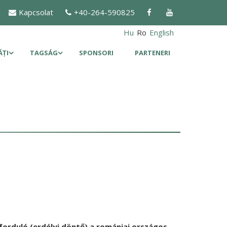
Kapcsolat
+40-264-590825
Hu
Ro
English
ĂȚI
TAGSÁG
SPONSORI
PARTENERI
 forduló (erdélyi döntő) a romániai országos