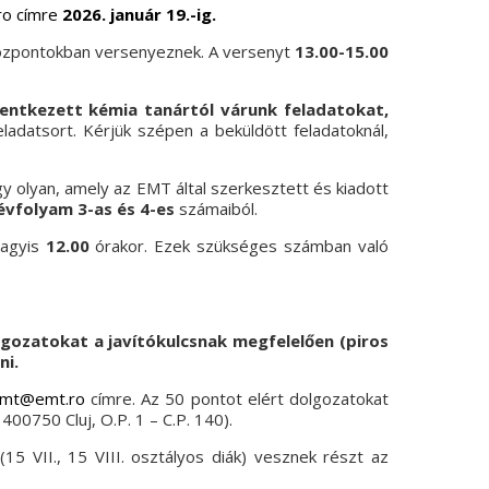
ro
címre
2026. január 19.-ig
.
özpontokban versenyeznek. A versenyt
13.00-15.00
entkezett kémia tanártól várunk feladatokat,
eladatsort. Kérjük szépen a beküldött feladatoknál,
gy olyan, amely az EMT által szerkesztett és kiadott
vfolyam 3-as és 4-es
számaiból.
vagyis
12.00
órakor. Ezek szükséges számban való
lgozatokat a javítókulcsnak megfelelően (piros
ni.
mt
@emt.ro
címre.
Az
50 pontot elért dolgozatokat
 400750 Cluj, O.P. 1 – C.P. 140).
5 VII., 15 VIII. osztályos diák) vesznek részt az