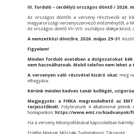
III. forduló – (erdélyi) országos döntő / 2026. m
Az országos döntőn a verseny résztvevői az írás
magyarországi versenyszervező intézménytől, a M
Az országos döntő VII-VIII. osztályos diákjai közül,
A nemzetközi döntőre
,
2026. május 29-31
. közö
Figyelem!
Minden forduló esetében a dolgozatokat kék g
nem használhatnak. Mobil telefon nem lehet a t
A versenyen való részvétel kizáró okai:
meg ne
elhagyása.
Kérünk minden kedves tanár kollégát, szigorúa
Megjegyzés: a FIRKA megrendelhető az EMT k
terjesztőknél.
Folyóiratunk 4 alkalommal jeleni
honlapunkon:
https://www.emt.ro/kiadvanyok/fi
Ha a verseny lebonyolításával kapcsolatban bármily
Erdélyi Magyar Műszaki Tudományos Társaság