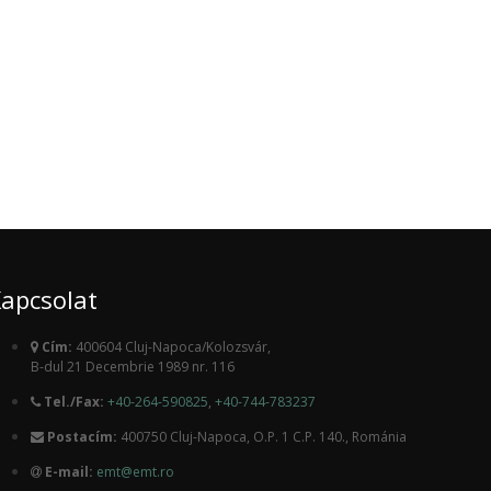
apcsolat
Cím:
400604 Cluj-Napoca/Kolozsvár,
B-dul 21 Decembrie 1989 nr. 116
Tel./Fax:
+40-264-590825
,
+40-744-783237
Postacím:
400750 Cluj-Napoca, O.P. 1 C.P. 140., Románia
E-mail:
emt@emt.ro