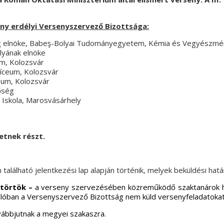
y erdélyi Versenyszervező Bizottsága:
ág elnöke, Babeş-Bolyai Tudományegyetem, Kémia és Vegyészmér
ályának elnöke
um, Kolozsvár
Líceum, Kolozsvár
íceum, Kolozsvár
lőség
s Iskola, Marosvásárhely
hetnek részt.
alálható jelentkezési lap alapján történik, melyek beküldési hatá
sütörtök –
a verseny szervezésében közreműködő szaktanárok hely
rdulóban a Versenyszervező Bizottság nem küld versenyfeladatokat
 továbbjutnak a megyei szakaszra.