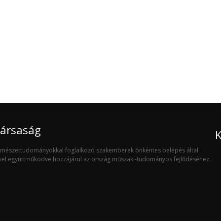
Társaság
K
ermészettudományokkal foglalkozó szakemberek önkéntes belépés által
ivel együttműködve hozzájárul az ország műszaki-tudományos fejlődéséhez.