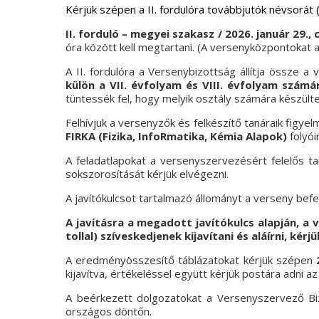
Kérjük szépen a II. fordulóra továbbjutók névsorát
II. forduló – megyei szakasz / 2026. január 29.,
óra között kell megtartani. (A versenyközpontokat a
A II. fordulóra a Versenybizottság állítja össze a 
külön a VII. évfolyam és VIII. évfolyam számá
tüntessék fel, hogy melyik osztály számára készültek, 
Felhívjuk a versenyzők és felkészítő tanáraik figye
FIRKA (Fizika, InfoRmatika, Kémia Alapok)
folyói
A feladatlapokat a versenyszervezésért felelős t
sokszorosítását kérjük elvégezni.
A javítókulcsot tartalmazó állományt a verseny bef
A javításra a megadott javítókulcs alapján, a 
tollal) szíveskedjenek kijavítani és aláírni, k
A
eredményösszesí
t
ő táblázatokat kérjük szépen
kijavítva, értékeléssel együtt kérjük postára adni
A beérkezett dolgozatokat a Versenyszervező Bizo
országos döntőn.