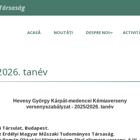
Társaság
ACASĂ
NOUTĂȚI
DESPRE NOI
ACTIVIT
2026. tanév
Hevesy György Kárpát-medencei Kémiaverseny
versenyszabályzat - 2025/2026. tanév
 Társulat, Budapest.
 az Erdélyi Magyar Műszaki Tudományos Társaság.
 Román Oktatási Minisztérium által elismert verseny. A III.