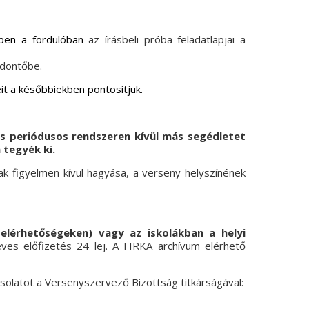
ben a fordulóban
az írásbeli próba feladatlapjai a
i döntőbe.
t a későbbiekben pontosítjuk.
és periódusos rendszeren kívül más segédletet
 tegyék ki.
k figyelmen kívül hagyása, a verseny helyszínének
elérhetőségeken) vagy az iskolákban a helyi
ves előfizetés 24 lej. A FIRKA archívum elérhető
csolatot a Versenyszervező Bizottság titkárságával: