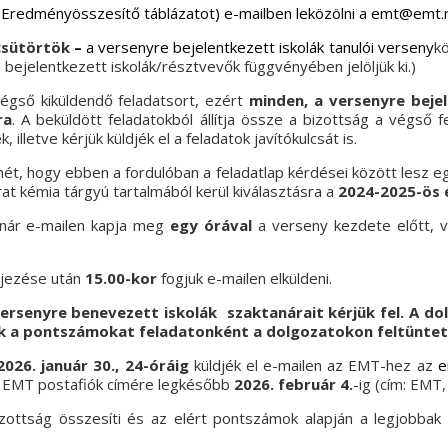
 (Eredményösszesítő táblázatot) e-mailben leközölni a
emt
@emt.
 csütörtök
–
a
versenyre bejelentkezett iskolák tanulói verseny
k
 bejelentkezett iskolák/résztvevők függvényében jelöljük ki.)
végső kiküldendő feladatsort, ezért
minden, a versenyre bejel
ra
. A beküldött feladatokból állítja össze a bizottság a végső f
illetve kérjük küldjék el a feladatok javítókulcsát is.
lmét, hogy ebben a fordulóban a feladatlap kérdései között lesz e
rat kémia tárgyú tartalmából kerül kiválasztásra a
2024-2025-ös é
anár e-mailen kapja meg
egy órával
a verseny kezdete előtt, 
ejezése után
15.00-kor
fogjuk e-mailen elküldeni.
versenyre benevezett iskolák szaktanárait kérjük fel.
A do
érjük a pontszámokat feladatonként a dolgozatokon feltüntet
2026. január 30., 24-óráig
küldjék el e-mailen az EMT-hez az
e
 az EMT postafiók címére legkésőbb
202
6
. február 4.
-ig (cím: EMT,
ttság összesíti és az elért pontszámok alapján a legjobbak (1