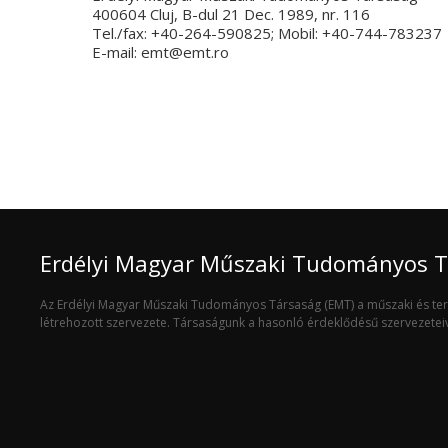
400604 Cluj, B-dul 21 Dec. 1989, nr. 116
Tel./fax: +40-264-590825; Mobil: +40-744-783237
E-mail: emt@emt.ro
Erdélyi Magyar Műszaki Tudományos 
Az Erdélyi Magyar Műszaki Tudományos Társaság (EMT) a műszaki és t
létrehozott szervezete. Társaságunk a hasonló érdeklődésű szervezete