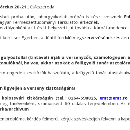
árcius 20-21.,
Csíkszereda
beli próba után, laborgyakorlati próbán is részt vesznek.
Eb
agyar Természettudományi Társulattól érkeznek.
 osztályonként az I. és II. helyezett jut tovább a Kárpát-medence
tt kerül sor Egerben, a döntő
forduló megszervezésének részletei
olyóstollal (tintával) írják a versenyzők, számológépen 
anulóknál, ha van, akkor azokat a felügyelő tanár asztalára
m engedett eszközök használata, a felügyelő tanár utasításaina
n ügyeljen a verseny tisztaságára!
olozsvári titkárságán (tel.: 0264-590825,
emt@emt.ro
k meg tanévenként, számonként 60 oldalas terjedelemben. Az é
rka/archivum
en probléma, kérdés felmerül, kérjük szíveskedjen felvenni a kap