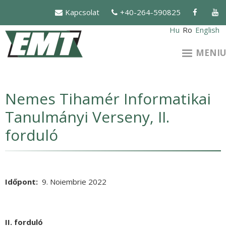
Mergi
Kapcsolat
+40-264-590825
la
conţinutul
Hu
Ro
English
principal
MENIU
Nemes Tihamér Informatikai
Tanulmányi Verseny, II.
forduló
Időpont
9. Noiembrie 2022
II. forduló