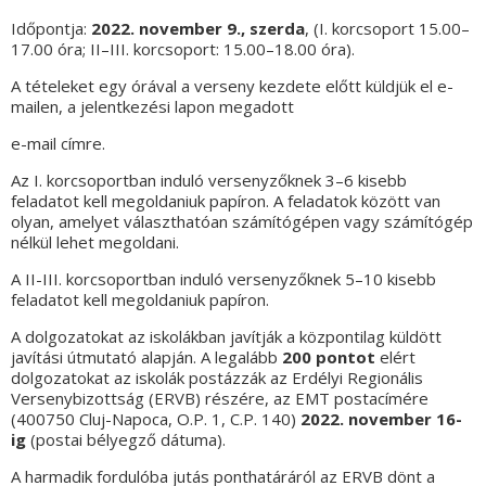
Időpontja:
2022. november 9., szerda
, (I. korcsoport 15.00–
17.00 óra; II–III. korcsoport: 15.00–18.00 óra).
A tételeket egy órával a verseny kezdete előtt küldjük el e-
mailen, a jelentkezési lapon megadott
e-mail címre.
Az I. korcsoportban induló versenyzőknek 3–6 kisebb
feladatot kell megoldaniuk papíron. A feladatok között van
olyan, amelyet választhatóan számítógépen vagy számítógép
nélkül lehet megoldani.
A II-III. korcsoportban induló versenyzőknek 5–10 kisebb
feladatot kell megoldaniuk papíron.
A dolgozatokat az iskolákban javítják a központilag küldött
javítási útmutató alapján. A legalább
200 pontot
elért
dolgozatokat az iskolák postázzák az Erdélyi Regionális
Versenybizottság (ERVB) részére, az EMT postacímére
(400750 Cluj-Napoca, O.P. 1, C.P. 140)
2022. november
16
-
ig
(postai bélyegző dátuma).
A harmadik fordulóba jutás ponthatáráról az ERVB dönt a