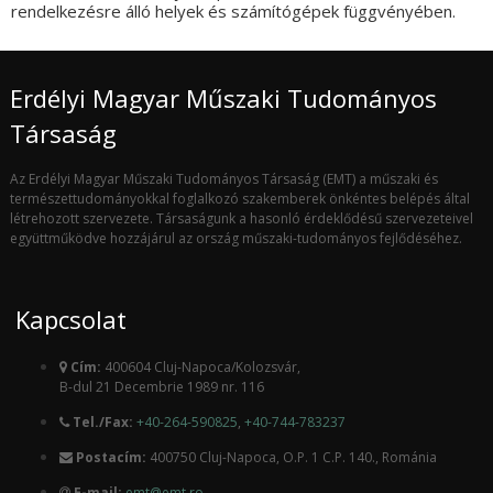
rendelkezésre álló helyek és számítógépek függvényében.
Erdélyi Magyar Műszaki Tudományos
Társaság
Az Erdélyi Magyar Műszaki Tudományos Társaság (EMT) a műszaki és
természettudományokkal foglalkozó szakemberek önkéntes belépés által
létrehozott szervezete. Társaságunk a hasonló érdeklődésű szervezeteivel
együttműködve hozzájárul az ország műszaki-tudományos fejlődéséhez.
Kapcsolat
Cím:
400604 Cluj-Napoca/Kolozsvár,
B-dul 21 Decembrie 1989 nr. 116
Tel./Fax:
+40-264-590825
,
+40-744-783237
Postacím:
400750 Cluj-Napoca, O.P. 1 C.P. 140., Románia
E-mail:
emt@emt.ro