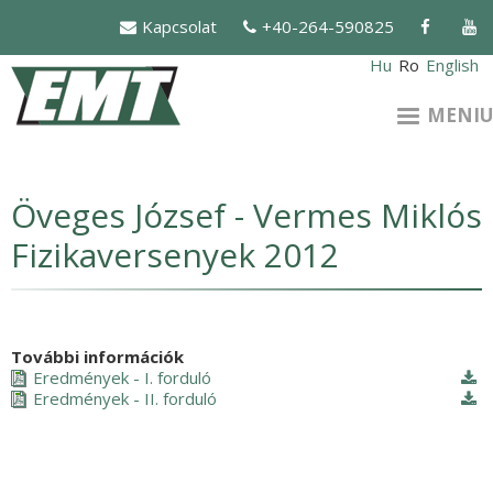
Mergi
Kapcsolat
+40-264-590825
la
conţinutul
Hu
Ro
English
principal
MENIU
Öveges József - Vermes Miklós
Fizikaversenyek 2012
További információk
Eredmények - I. forduló
Eredmények - II. forduló