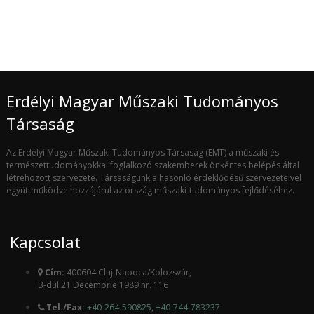
Erdélyi Magyar Műszaki Tudományos
Társaság
Az Erdélyi Magyar Műszaki Tudományos Társaság (EMT) a műszaki és
természettudományokkal foglalkozó szakemberek önkéntes belépés által
létrehozott szervezete. Társaságunk a hasonló érdeklődésű szervezeteivel
együttműködve hozzájárul az ország műszaki-tudományos fejlődéséhez.
Kapcsolat
Cím:
400604 Cluj-Napoca/Kolozsvár,
B-dul 21 Decembrie 1989 nr. 116
Tel./Fax:
+40-264-590825
,
+40-744-783237