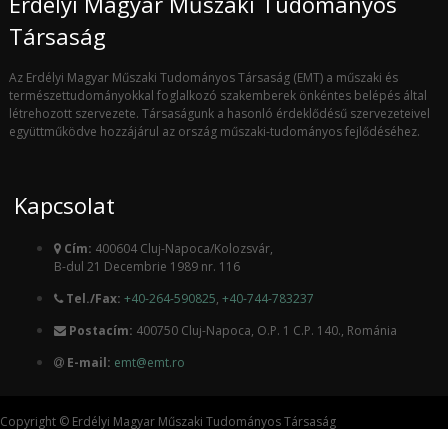
Erdélyi Magyar Műszaki Tudományos
Társaság
Az Erdélyi Magyar Műszaki Tudományos Társaság (EMT) a műszaki és
természettudományokkal foglalkozó szakemberek önkéntes belépés által
létrehozott szervezete. Társaságunk a hasonló érdeklődésű szervezeteivel
együttműködve hozzájárul az ország műszaki-tudományos fejlődéséhez.
Kapcsolat
Cím:
400604 Cluj-Napoca/Kolozsvár,
B-dul 21 Decembrie 1989 nr. 116
Tel./Fax:
+40-264-590825
,
+40-744-783237
Postacím:
400750 Cluj-Napoca, O.P. 1 C.P. 140., Románia
E-mail:
emt@emt.ro
Copyright © Erdélyi Magyar Műszaki Tudományos Társaság