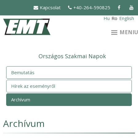
Mergi
Kapcsolat
+40-264-590825
la
conţinutul
Hu
Ro
English
principal
MENIU
Országos Szakmai Napok
Bemutatás
Hírek az eseményről
Archívum
Archívum