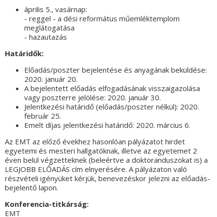
április 5., vasárnap:
- reggel - a dési református műemléktemplom
meglátogatása
- hazautazás
Határidők:
Előadás/poszter bejelentése és anyagának beküldése:
2020. január 20.
A bejelentett előadás elfogadásának visszaigazolása
vagy poszterre jelölése: 2020. január 30.
Jelentkezési határidő (előadás/poszter nélkül): 2020.
február 25.
Emelt díjas jelentkezési határidő: 2020. március 6.
Az EMT az előző évekhez hasonlóan pályázatot hirdet
egyetemi és mesteri hallgatóknak, illetve az egyetemet 2
éven belül végzetteknek (beleértve a doktoranduszokat is) a
LEGJOBB ELŐADÁS cím elnyerésére. A pályázaton való
részvételi igényüket kérjük, benevezéskor jelezni az előadás-
bejelentő lapon.
Konferencia-titkárság:
EMT