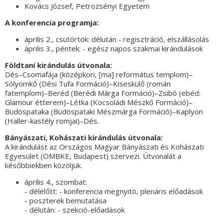
Kovács József, Petrozsényi Egyetem
A konferencia programja:
április 2., csütörtök: délután - regisztráció, elszállásolás
április 3., péntek: - egész napos szakmai kirándulások
Földtani kirándulás útvonala:
Dés–Csomafája (középkori, [ma] református templom)–
Sólyomkő (Dési Tufa Formáció)–Kiseskülő (román
fatemplom)–Beréd (Berédi Márga Formáció)–Zsibó (ebéd:
Glamour étterem)–Létka (Kocsoládi Mészkő Formáció)–
Büdöspataka (Büdöspataki Mészmárga Formáció)–Kaplyon
(Haller-kastély romjai)–Dés.
Bányászati, Kohászati kirándulás útvonala:
A kirándulást az Országos Magyar Bányászati és Kohászati
Egyesület (OMBKE, Budapest) szervezi. Útvonalát a
későbbiekben közöljük.
április 4., szombat:
- délelőtt: - konferencia megnyitó, plenáris előadások
- poszterek bemutatása
- délután: - szekció-előadások