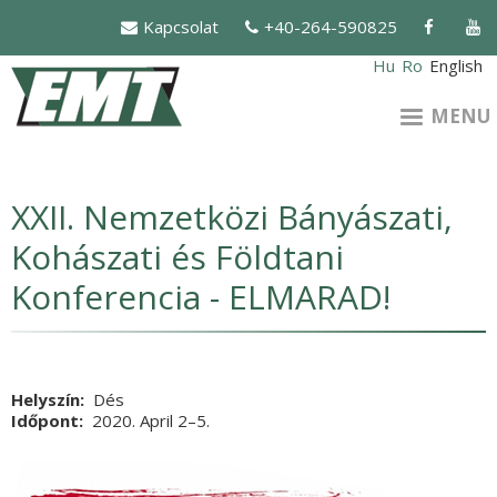
Skip
Kapcsolat
+40-264-590825
to
main
Hu
Ro
English
content
MENU
XXII. Nemzetközi Bányászati,
Kohászati és Földtani
Konferencia - ELMARAD!
Helyszín
Dés
Időpont
2020. April 2
Vége
–5.