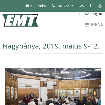
Skip
Kapcsolat
+40-264-590825
to
main
Hu
Ro
English
content
MENU
Nagybánya, 2019. május 9-12.