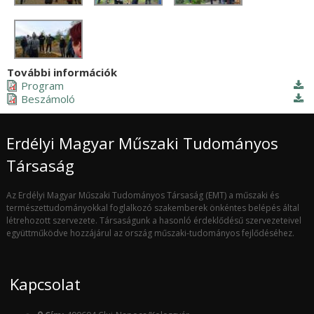
További információk
Program
Beszámoló
Erdélyi Magyar Műszaki Tudományos
Társaság
Az Erdélyi Magyar Műszaki Tudományos Társaság (EMT) a műszaki és
természettudományokkal foglalkozó szakemberek önkéntes belépés által
létrehozott szervezete. Társaságunk a hasonló érdeklődésű szervezeteivel
együttműködve hozzájárul az ország műszaki-tudományos fejlődéséhez.
Kapcsolat