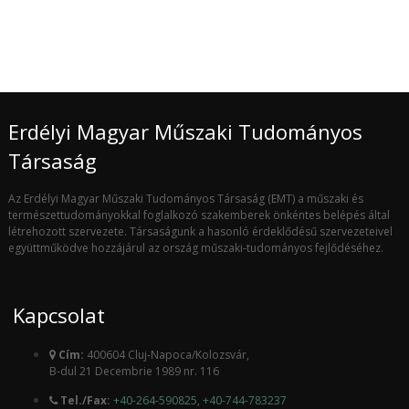
Erdélyi Magyar Műszaki Tudományos
Társaság
Az Erdélyi Magyar Műszaki Tudományos Társaság (EMT) a műszaki és
természettudományokkal foglalkozó szakemberek önkéntes belépés által
létrehozott szervezete. Társaságunk a hasonló érdeklődésű szervezeteivel
együttműködve hozzájárul az ország műszaki-tudományos fejlődéséhez.
Kapcsolat
Cím:
400604 Cluj-Napoca/Kolozsvár,
B-dul 21 Decembrie 1989 nr. 116
Tel./Fax:
+40-264-590825
,
+40-744-783237