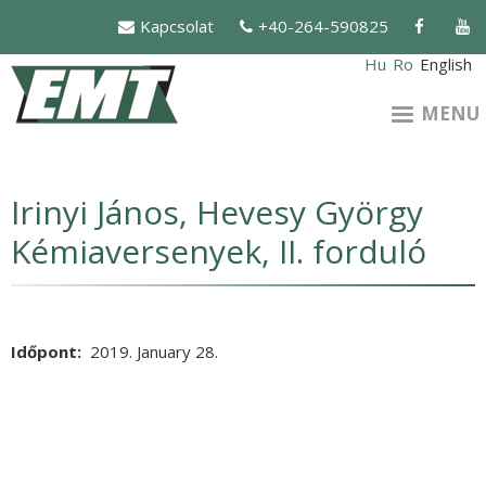
Skip
Kapcsolat
+40-264-590825
to
main
Hu
Ro
English
content
MENU
Irinyi János, Hevesy György
Kémiaversenyek, II. forduló
Időpont
2019. January 28.