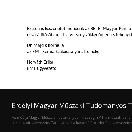
Ezúton is köszönetet mondunk az BBTE, Magyar Kémia é
összeállításában, ill. a verseny zökkenőmentes lebonyo
Dr. Majdik Kornélia
az EMT Kémia Szakosztályának elnöke
Horváth Erika
EMT ügyvezető
Erdélyi Magyar Műszaki Tudományos 
Az Erdélyi Magyar Műszaki Tudományos Társaság (EMT) a műszaki és t
létrehozott szervezete. Társaságunk a hasonló érdeklődésű szervezete