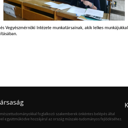
s Vegyészmérnöki Intézete munkatársainak, akik lelkes munkájukkal 
lításában.
Társaság
K
ermészettudományokkal foglalkozó szakemberek önkéntes belépés által
ivel együttműködve hozzájárul az ország műszaki-tudományos fejlődéséhez.