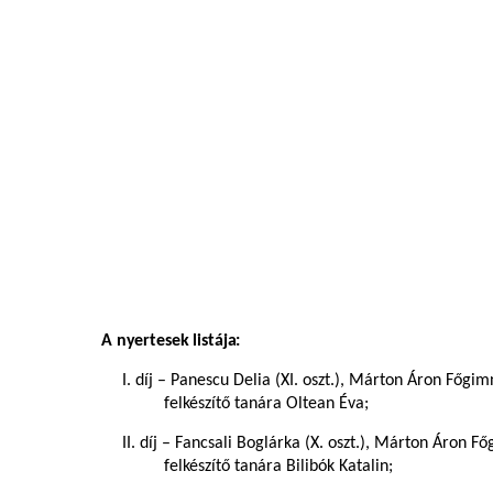
A nyertesek listája:
I. díj – Panescu Delia (XI. oszt.), Márton Áron Főgi
felkészítő tanára Oltean Éva;
II. díj – Fancsali Boglárka (X. oszt.), Márton Áron 
felkészítő tanára Bilibók Katalin;