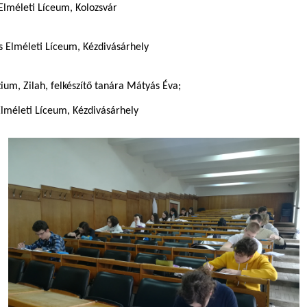
n Elméleti Líceum, Kolozsvár
s Elméleti Líceum, Kézdivásárhely
ázium, Zilah, felkészítő tanára Mátyás Éva;
 Elméleti Líceum, Kézdivásárhely