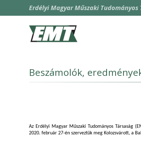
Skip
Erdélyi Magyar Műszaki Tudományos 
to
main
content
Fő
navigáció
Beszámolók, eredmények
Az Erdélyi Magyar Műszaki Tudományos Társaság (EMT
2020. február 27-én szerveztük meg Kolozsvárott, a B