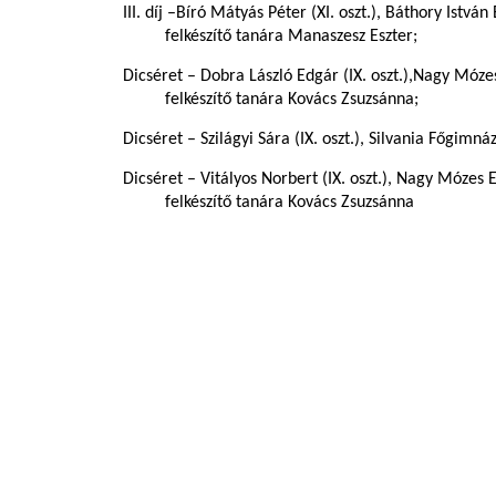
III. díj –Bíró Mátyás Péter (XI. oszt.), Báthory Istvá
felkészítő tanára Manaszesz Eszter;
Dicséret – Dobra László Edgár (IX. oszt.),Nagy Móze
felkészítő tanára Kovács Zsuzsánna;
Dicséret – Szilágyi Sára (IX. oszt.), Silvania Főgimn
Dicséret –
Vitályos Norbert (IX. oszt.), Nagy Mózes
felkészítő tanára Kovács Zsuzsánna