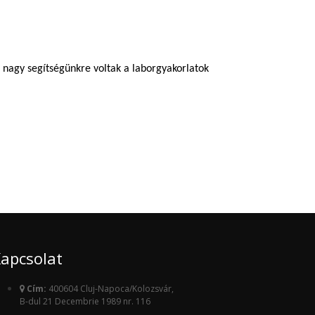
nagy segítségünkre voltak a laborgyakorlatok
apcsolat
Cím:
400604 Cluj-Napoca/Kolozsvár,
B-dul 21 Decembrie 1989 nr. 116