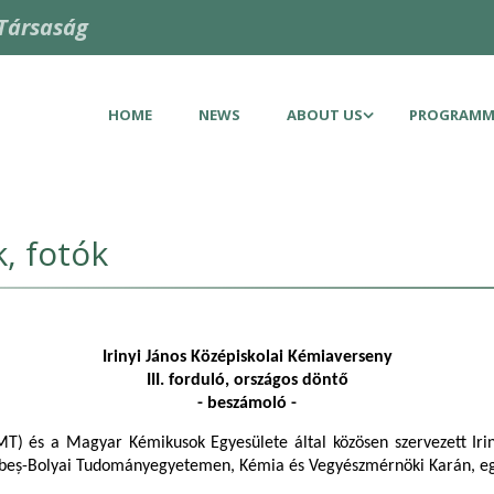
Társaság
HOME
NEWS
ABOUT US
PROGRAMM
, fotók
Irinyi János Középiskolai Kémiaverseny
III. forduló, országos döntő
- beszámoló -
) és a Magyar Kémikusok Egyesülete által közösen szervezett Iriny
abe
ș-
Bolyai Tudományegyetemen, Kémia és Vegyészmérnöki Karán,
e