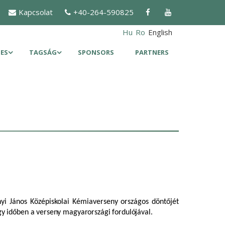
Kapcsolat
+40-264-590825
Hu
Ro
English
ES
TAGSÁG
SPONSORS
PARTNERS
i János Középiskolai Kémiaverseny országos döntőjét
gy időben a verseny magyarországi fordulójával
.