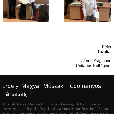
Péter
Rozália,
János Zsigmond
Unitárius Kollég
ium
Erdélyi Magyar Műszaki Tudományos
Társaság
Az Erdélyi Magyar Műszaki Tudományos Társaság (EMT) a műszaki és
természettudományokkal foglalkozó szakemberek önkéntes belépés által
létrehozott szervezete. Társaságunk a hasonló érdeklődésű szervezeteivel