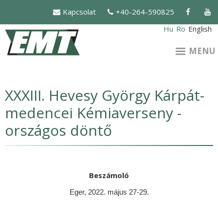
Skip
Kapcsolat
+40-264-590825
to
main
Hu
Ro
English
content
MENU
XXXIII. Hevesy György Kárpát-
medencei Kémiaverseny -
országos döntő
Beszámoló
Eger, 2022. május 27-29.