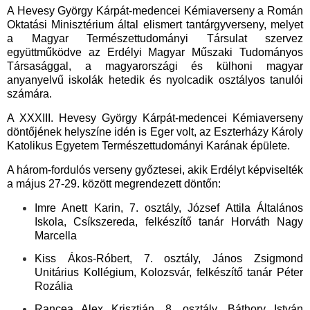
A Hevesy György Kárpát-medencei Kémiaverseny a Román
Oktatási Minisztérium által elismert tantárgyverseny, melyet
a Magyar Természettudományi Társulat szervez
együttműködve az Erdélyi Magyar Műszaki Tudományos
Társasággal, a magyarországi és külhoni magyar
anyanyelvű iskolák hetedik és nyolcadik osztályos tanulói
számára.
A XXXIII. Hevesy György Kárpát-medencei Kémiaverseny
döntőjének helyszíne idén is Eger volt, az Eszterházy Károly
Katolikus Egyetem Természettudományi Karának épülete.
A három-fordulós verseny győztesei, akik Erdélyt képviselték
a május 27-29. között megrendezett döntőn:
Imre Anett Karin, 7. osztály, József Attila Általános
Iskola, Csíkszereda, felkészítő tanár Horváth Nagy
Marcella
Kiss Ákos-Róbert, 7. osztály, János Zsigmond
Unitárius Kollégium, Kolozsvár, felkészítő tanár Péter
Rozália
Rancea Alex Krisztián, 8. osztály, Báthory István