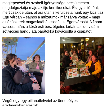
meglepetései és szóbeli igényessége becsületesen
megdolgoztatja majd az ifjú kémikusokat. És így is történt,
mert csak délután, öt óra után sikerült sétálnunk egy kicsit az
Egri várban – sajnos a múzeumok már zárva voltak – majd
az óriáskerék magaslatából csodáltuk Eger városát. A finom
vacsora után, a késő esti beszélgetés tartalmas, de vidám,
sőt vicces hangulata barátokká kovácsolta a csapatot.
Végül egy-egy pillanatfelvétel az ünnepélyes
eredményhirdetésről: