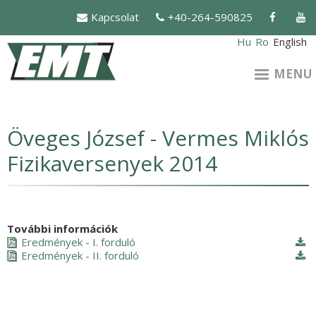
Skip
Kapcsolat
+40-264-590825
to
main
Hu
Ro
English
content
MENU
Öveges József - Vermes Miklós
Fizikaversenyek 2014
További információk
Eredmények - I. forduló
Eredmények - II. forduló