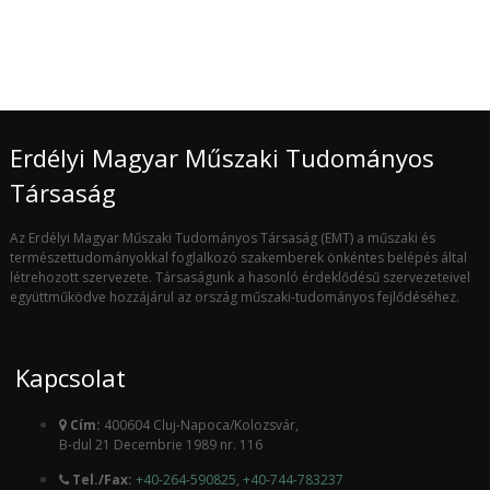
Erdélyi Magyar Műszaki Tudományos
Társaság
Az Erdélyi Magyar Műszaki Tudományos Társaság (EMT) a műszaki és
természettudományokkal foglalkozó szakemberek önkéntes belépés által
létrehozott szervezete. Társaságunk a hasonló érdeklődésű szervezeteivel
együttműködve hozzájárul az ország műszaki-tudományos fejlődéséhez.
Kapcsolat
Cím:
400604 Cluj-Napoca/Kolozsvár,
B-dul 21 Decembrie 1989 nr. 116
Tel./Fax:
+40-264-590825
,
+40-744-783237