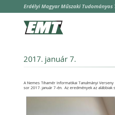
Skip
Erdélyi Magyar Műszaki Tudományos 
to
main
content
Fő
navigáció
2017. január 7.
A Nemes Tihamér Informatikai Tanulmányi Verseny
sor 2017. január 7-én. Az eredmények az alábbiak sz