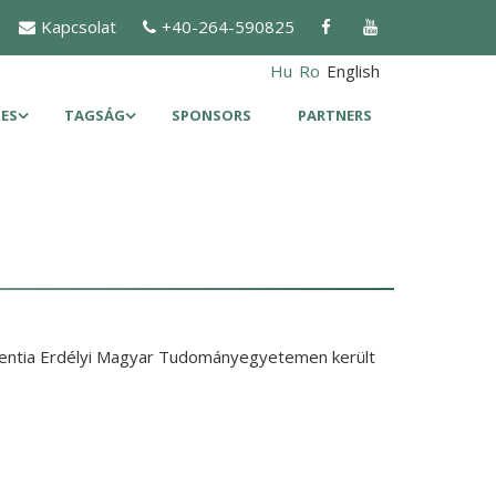
Kapcsolat
+40-264-590825
Hu
Ro
English
ES
TAGSÁG
SPONSORS
PARTNERS
ientia Erdélyi Magyar Tudományegyetemen került