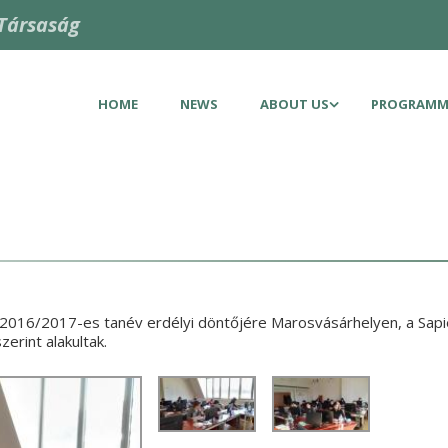
Társaság
HOME
NEWS
ABOUT US
PROGRAMM
 2016/2017-es tanév erdélyi döntőjére Marosvásárhelyen, a Sap
erint alakultak.