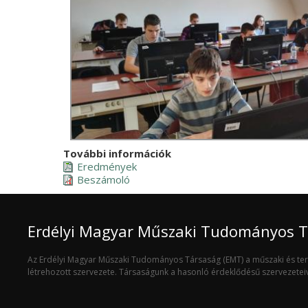
További információk
Eredmények
Beszámoló
Erdélyi Magyar Műszaki Tudományos 
Az Erdélyi Magyar Műszaki Tudományos Társaság (EMT) a műszaki és t
létrehozott szervezete. Társaságunk a hasonló érdeklődésű szervezete