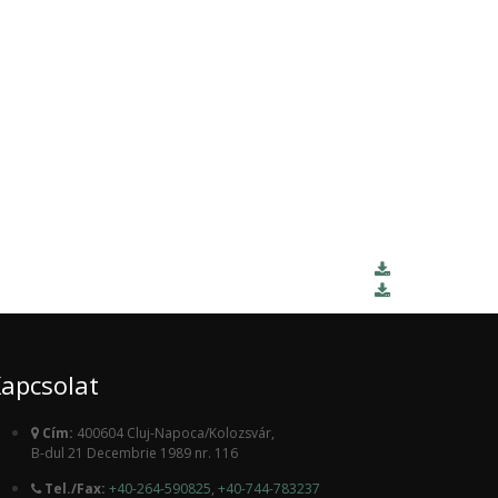
apcsolat
Cím:
400604 Cluj-Napoca/Kolozsvár,
B-dul 21 Decembrie 1989 nr. 116
Tel./Fax:
+40-264-590825
,
+40-744-783237