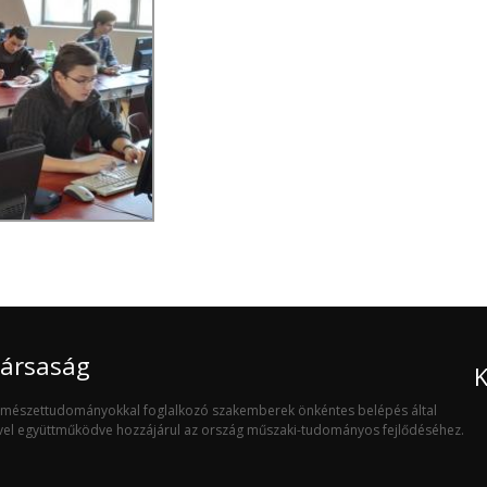
Társaság
K
ermészettudományokkal foglalkozó szakemberek önkéntes belépés által
ivel együttműködve hozzájárul az ország műszaki-tudományos fejlődéséhez.