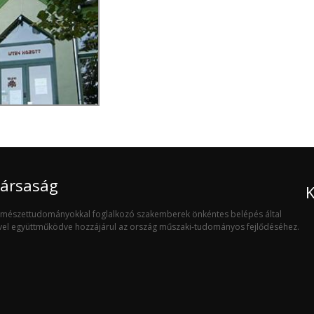
Társaság
K
ermészettudományokkal foglalkozó szakemberek önkéntes belépés által
ivel együttműködve hozzájárul az ország műszaki-tudományos fejlődéséhez.