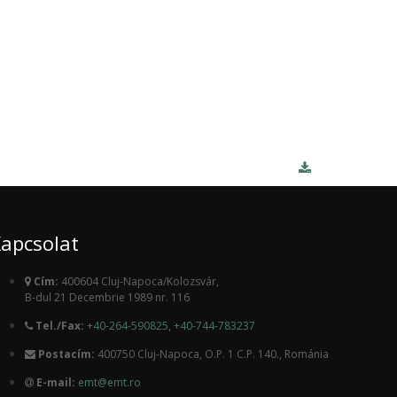
apcsolat
Cím:
400604 Cluj-Napoca/Kolozsvár,
B-dul 21 Decembrie 1989 nr. 116
Tel./Fax:
+40-264-590825
,
+40-744-783237
Postacím:
400750 Cluj-Napoca, O.P. 1 C.P. 140., Románia
E-mail:
emt@emt.ro