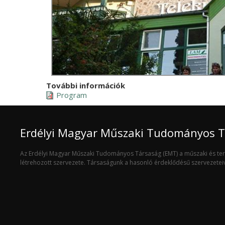
További információk
Program
Erdélyi Magyar Műszaki Tudományos 
Az Erdélyi Magyar Műszaki Tudományos Társaság (EMT) a műszaki és t
létrehozott szervezete. Társaságunk a hasonló érdeklődésű szervezete