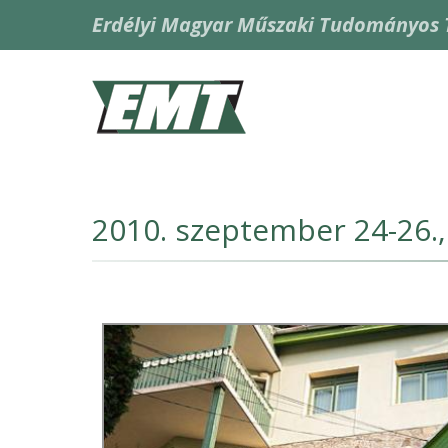
Skip
Erdélyi Magyar Műszaki Tudományos 
to
main
content
Fő
navigáció
2010. szeptember 24-26.,