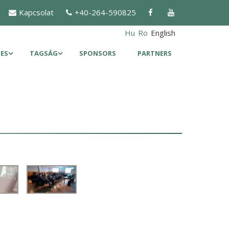
Kapcsolat
+40-264-590825
Hu
Ro
English
ES
TAGSÁG
SPONSORS
PARTNERS