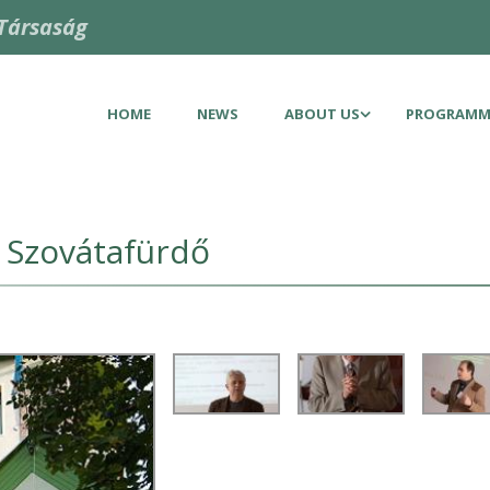
Társaság
HOME
NEWS
ABOUT US
PROGRAMM
 Szovátafürdő