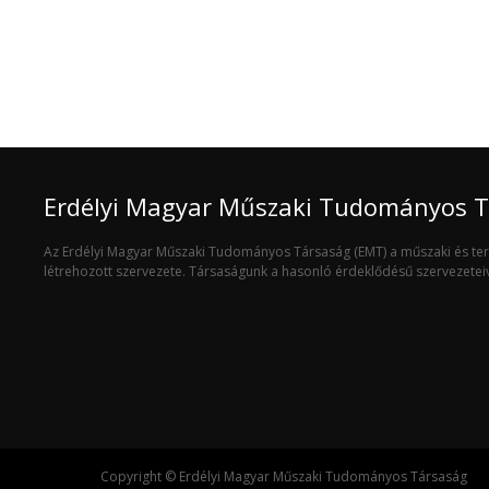
Erdélyi Magyar Műszaki Tudományos 
Az Erdélyi Magyar Műszaki Tudományos Társaság (EMT) a műszaki és t
létrehozott szervezete. Társaságunk a hasonló érdeklődésű szervezete
Copyright © Erdélyi Magyar Műszaki Tudományos Társaság