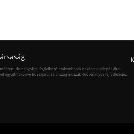
Társaság
K
ermészettudományokkal foglalkozó szakemberek önkéntes belépés által
ivel együttműködve hozzájárul az ország műszaki-tudományos fejlődéséhez.