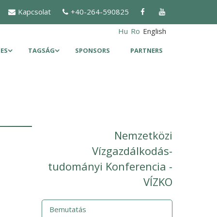
Kapcsolat
+40-264-590825
Hu
Ro
English
ES
TAGSÁG
SPONSORS
PARTNERS
Nemzetközi
Vízgazdálkodás-
tudományi Konferencia -
VÍZKO
Bemutatás